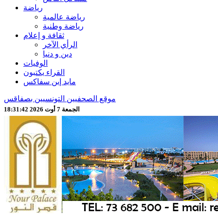
رياضة
رياضة عالمية
رياضة وطنية
ثقافة و إعلام
الرأي الآخر
دين و دنيا
الوفيات
القراء يكتبون
مايد إين سفاكس
موقع الصحفيين التونسيين بصفاقس
الجمعة 7 أوت 2026 18:31:44