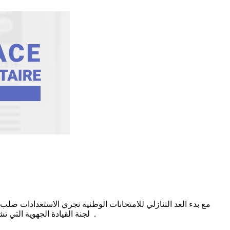
لجنة القيادة الجهوية التي تشكلت للغرض ووسط إجراءات مشددة واستثنائية تراعي مقتضيات البرتوكول الصحي ضمانا لسلامة كافة أفراد الأسرة التربوية وأبنائنا التلاميذ .