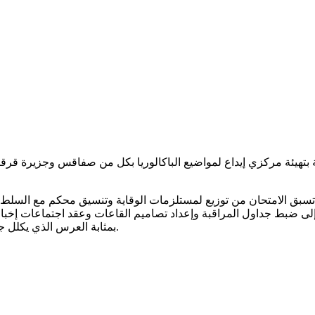
 بتهيئة مركزي إيداع لمواضيع الباكالوريا بكل من صفاقس وجزيرة قرقن
لتي تسبق الامتحان من توزيع لمستلزمات الوقاية وتنسيق محكم مع السلط
لى ضبط جداول المراقبة وإعداد تصاميم القاعات وعقد اجتماعات إخبا
بمثابة العرس الذي يكلل جهود الأسرة التربوية برمتها ويدخل أجواء البهجة على العائلات التونسية.