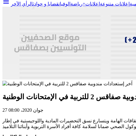
menu
مية
إعلانات متنوعة
اعلانات+
رياضة
الوفيات
قضايا و حوادث
الرأي الآخر
بية في الإمتحانات الوطنية
27 جوان 2020، 08:00
مندوبية الجهوية للتربية صفاقس 2 على قدم وساق لإنجاح هذه الاستحقاقات الهامة ويتسارع نسق التحضيرات المادية واللوجيستية في إطار