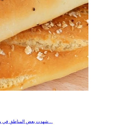
شهدت بعض المناطق في ولاية صفاقس خلال الأيام الأخيرة نقص ملحوظ في مادة الخبز، تزامنا مع تكرار انقطاعات التيار الكهربائي، وهو ما أثر بشكل مباشر على نسق…