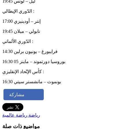
19:45 ليل – لونس
الدّوري الإيطالي :
17:00 إنتر – أودينيزي
19:45 نابولي – ميلان
الدّوري الألماني :
14:30 فرايبورغ – يونيون برلين
16:30 بوروسيا دورتموند – ماينز 05
كأس الإتّحاد الإنقليزي :
16:30 بونموث – مانشستر سيتي
مشاركة
رياضة
رياضة عالمية
مواضيع ذات صلة