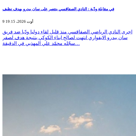
في مقابلة ودّية : النادي الصفاقسي ينتصر على سان بيدرو بهدف نظيف
9 أوت 2026، 19:15
اجرى النادي الرياضي الصفاقسي منذ قليل لقاء دوليا ودّيا ضد فريق
سان بيدرو الايفواري انتهت لصالح ابناء الكوكي بنتيجة هدف لصفر
سجّله محمّد علي المهذبي في الدقيقة…