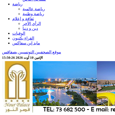
رياضة
رياضة عالمية
رياضة وطنية
ثقافة و إعلام
الرأي الآخر
دين و دنيا
الوفيات
القراء يكتبون
مايد إين سفاكس
موقع الصحفيين التونسيين بصفاقس
الإثنين 10 أوت 2026 15:50:28