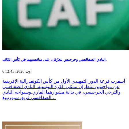
النادي الصفاقسي وجرجيس يتعرّفان على منافسيهما في كأس الكاف.
6 أوت 2026، 12:45
أسفرت قرعة الدور التمهيدي الأول من كأس الكونفدرالية الإفريقية
عن مواجهتين تنتظران ممثلي الكرة التونسية، النادي الصفاقسي
والترجي الجرجيسي، في بداية مشوارهما القاري.وسيواجه النادي
الصفاقسي فريق سبورتينغ…