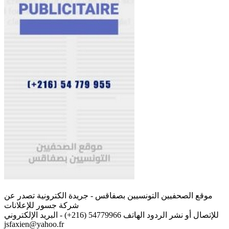
موقع الصحفيين التونسيين بصفاقس - جريدة الكترونية تصدر عن
شركة جسور للإعلانات
للإتصال أو نشر الردود الهاتف 54779966 (216+) - البريد الإلكتروني
jsfaxien@yahoo.fr