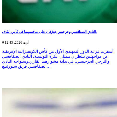
النادي الصفاقسي وجرجيس يتعرّفان على منافسيهما في كأس الكاف.
6 أوت 2026، 12:45
أسفرت قرعة الدور التمهيدي الأول من كأس الكونفدرالية الإفريقية
عن مواجهتين تنتظران ممثلي الكرة التونسية، النادي الصفاقسي
والترجي الجرجيسي، في بداية مشوارهما القاري.وسيواجه النادي
الصفاقسي فريق سبورتينغ…