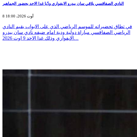
النادي الصفاقسي يلاقي سان بيدرو الايفواري ودّيا غدا الاحد بحضور الجماهير
8 أوت 2026، 18:00
في تطاق تحضيراته للموسم الرياضي الذي على الابواب يقيم النادي
الرياضي الصفاقسي مباراة دولية ودية امام ضيفه نادي سان بيدرو
الإيفواري وذلك غدا الاحد 9 اوت 2026…