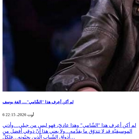
لم أكن أعرف هذا "الشّامي"..... الفة يوسف
6 أوت 2026، 22:15
لم أكن أعرف هذا "الشّامي" وهذا عاديّ، فهو ليس من جيلي…وأذني
الموسيقيّة قد لا تتذوّق ما يقدّمه…ولا يعني هذا أنّ ذوقي أفضل من
أذواق الشّباب الّذين يحبّونه…فلكلّ…