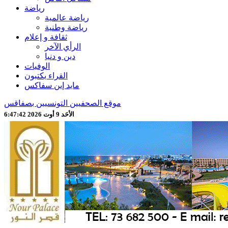
رياضة
رياضة عالمية
رياضة وطنية
ثقافة و إعلام
الرأي الآخر
دين و دنيا
الوفيات
القراء يكتبون
مايد إين سفاكس
موقع الصحفيين التونسيين بصفاقس
الأحَد 9 أوت 2026 6:47:44