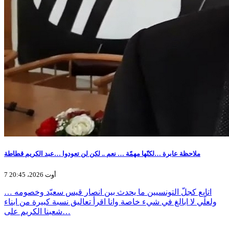
ملاحظة عابرة …لكنّها مهمّة … نعم .. لكن لن تعودوا …عبد الكريم قطاطة
7 أوت 2026، 20:45
اتابع كجلّ التونسيين ما يحدث بين انصار قيس سعيّد وخصومه …
ولعلّي لا ابالغ في شيء خاصة وانا اقرأ تعاليق نسبة كبيرة من ابناء
شعبنا الكريم على…