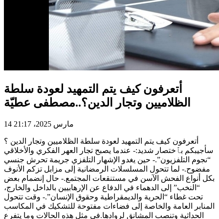
أتعرفون كيف يتم التمهيد لعودة سلطة
الظلاميين وتجار الدين؟..مصطفى عطيّة
14 مارس 2025، 21:17
أتعرفون كيف يتم التمهيد لعودة سلطة الظلاميين وتجار الدين ؟
سأجيبكم بٱختصار شديد:- عندما يصبح تجار العهر الفكري والأخلاقي
“نجوم التلفزيون”.- حين يغدو الإشهار التلفزي جريمة تحرش جنسي
مفضوح.- لما تتحول المسلسلات الرمضانية إلى مزابل تزكم الأنوف
بكل أنواع الفحش الآسن في مستنقعات المجتمع.- حال إنضمام بعض
“النخب” إلى الدهماء في الدفاع عن الإرهابيين بالداخل والخارج،
تحت غطاء “الحرية والديمقراطية وحقوق الإنسان”.- وقت تتحول
المنابر العامة والخاصة إلى فضاءات مفتوحة للتشكيك في المكاسب
الحداثية وتنصب المشانق لروادها.في مثل هذه الحالات وما يتفرع