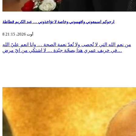
ارجوكم اسمعوني وافهموني وخاصة لا تؤاخذوني … عبد الكريم قطاطة
8 أوت 2026، 21:15
من نعم الله التي لا تُحصى ولا تُعدّ نعمة الصحة … وانا انعم عليّ الله
في خريف عمري هذا بصحّة جيّدة … لا اشتكي من ايّ مرض…