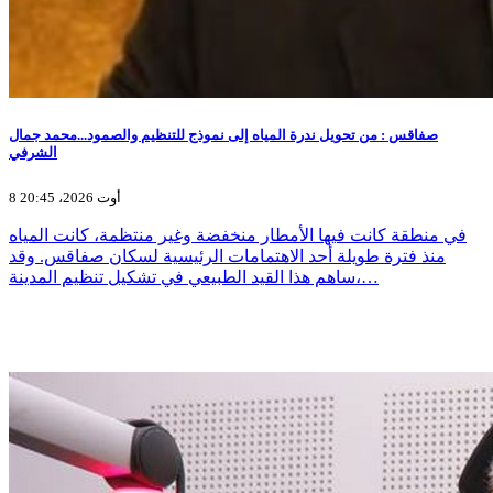
صفاقس : من تحويل ندرة المياه إلى نموذج للتنظيم والصمود...محمد جمال
الشرفي
8 أوت 2026، 20:45
في منطقة كانت فيها الأمطار منخفضة وغير منتظمة، كانت المياه
منذ فترة طويلة أحد الاهتمامات الرئيسية لسكان صفاقس. وقد
ساهم هذا القيد الطبيعي في تشكيل تنظيم المدينة،…