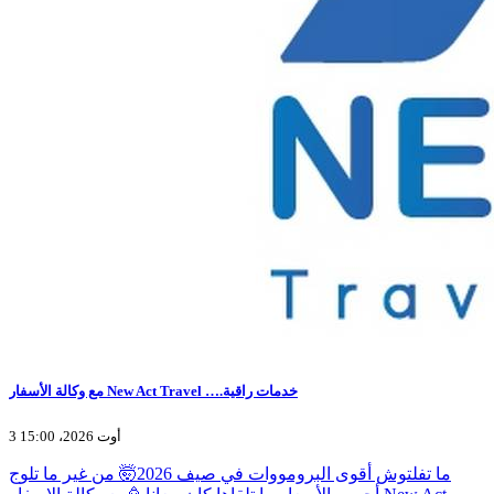
مع وكالة الأسفار New Act Travel ….خدمات راقية
3 أوت 2026، 15:00
ما تفلتوش أقوى البرومووات في صيف 2026🤯 من غير ما تلوج