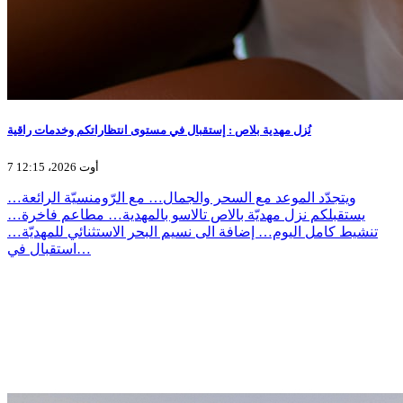
نُزل مهدية بلاص : إستقبال في مستوى انتظاراتكم وخدمات راقية
7 أوت 2026، 12:15
ويتجدّد الموعد مع السحر والجمال… مع الرّومنسيّة الرائعة…
يستقبلكم نزل مهديّة بالاص تالاسو بالمهدية… مطاعم فاخرة…
تنشيط كامل اليوم… إضافة الى نسيم البحر الاستثنائي للمهديّة…
استقبال في…