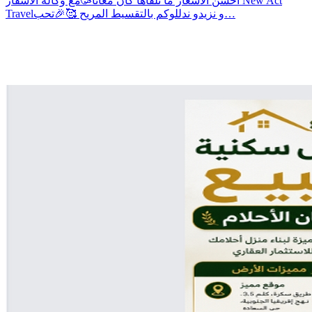
أحسن الأسعار ما تلقاها كان معانا🥳مع وكالة الاسفار New Act
Travelو نزيدو ندللوكم بالتقسيط المريح 🥰🎉تحب…