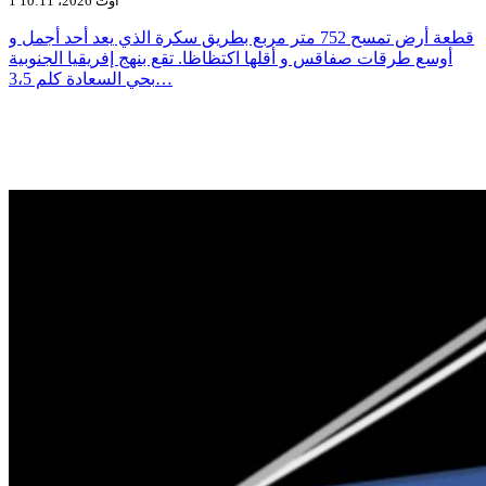
1 أوت 2026، 10:11
قطعة أرض تمسح 752 متر مربع بطريق سكرة الذي يعد أحد أجمل و
أوسع طرقات صفاقس و أقلها اكتظاظا. تقع بنهج إفريقيا الجنوبية
بحي السعادة كلم 3،5…