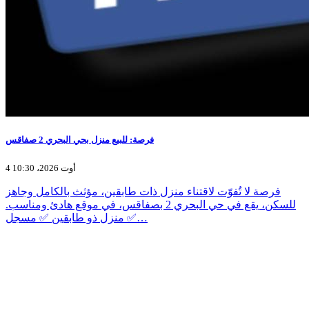
فرصة: للبيع منزل بحي البحري 2 صفاقس
4 أوت 2026، 10:30
فرصة لا تُفوّت لاقتناء منزل ذات طابقين، مؤثث بالكامل وجاهز
للسكن، يقع في حي البحري 2 بصفاقس، في موقع هادئ ومناسب.
✅ منزل ذو طابقين ✅ مسجل…