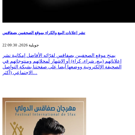
نشر اعلانات البيع والكراء بموقع الصحفيين بصفاقس
22 جويلية 2026، 09:30
يمنح موقع الصحفيين بصفاقس لقرّائه الأفاضل إمكانية نشر
إعلاناتهم (بيع، شراء، كراء) أو الإشهار لمحلاتهم ومنتوجاتهم في
الصحيفة الإلكترونية ووضعها أيضا على صفحتنا بشبكة التواصل
الاجتماعي (أكثر…