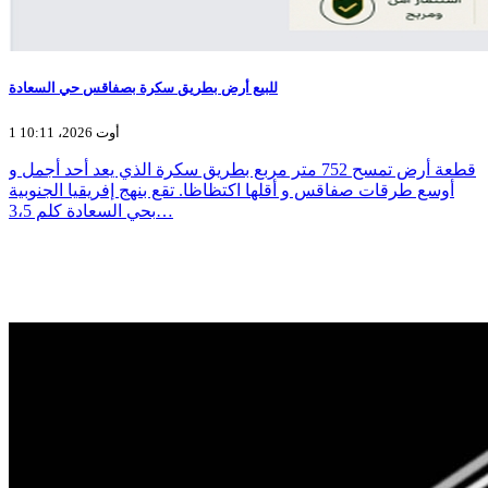
للبيع أرض بطريق سكرة بصفاقس حي السعادة
1 أوت 2026، 10:11
قطعة أرض تمسح 752 متر مربع بطريق سكرة الذي يعد أحد أجمل و
أوسع طرقات صفاقس و أقلها اكتظاظا. تقع بنهج إفريقيا الجنوبية
بحي السعادة كلم 3،5…