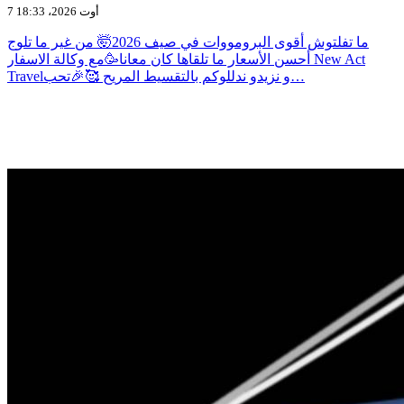
7 أوت 2026، 18:33
ما تفلتوش أقوى البرومووات في صيف 2026🤯 من غير ما تلوج
أحسن الأسعار ما تلقاها كان معانا🥳مع وكالة الاسفار New Act
Travelو نزيدو ندللوكم بالتقسيط المريح 🥰🎉تحب…