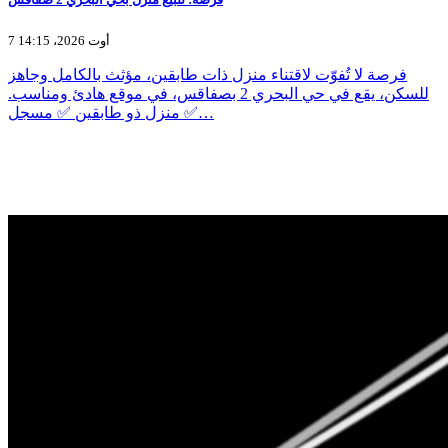
7 أوت 2026، 14:15
فرصة لا تُفوّت لاقتناء منزل ذات طابقين، مؤثث بالكامل وجاهز
للسكن، يقع في حي البحري 2 بصفاقس، في موقع هادئ ومناسب.
✅ منزل ذو طابقين ✅ مسجل…