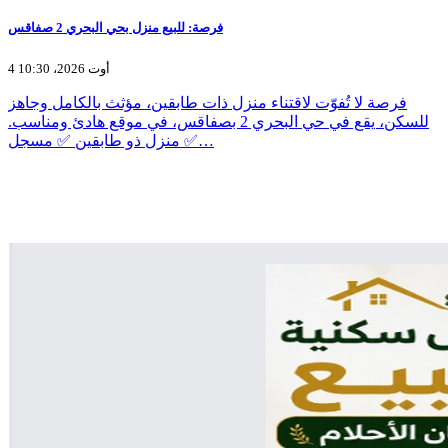
فرصة: للبيع منزل بحي البحري 2 صفاقس
4 أوت 2026، 10:30
فرصة لا تُفوّت لاقتناء منزل ذات طابقين، مؤثث بالكامل وجاهز
للسكن، يقع في حي البحري 2 بصفاقس، في موقع هادئ ومناسب.
✅ منزل ذو طابقين ✅ مسجل…