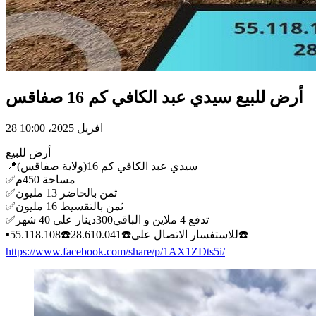
أرض للبيع سيدي عبد الكافي كم 16 صفاقس
28 افريل 2025، 10:00
أرض للبيع
📍سيدي عبد الكافي كم 16(ولاية صفاقس)
✅مساحة 450م
✅ثمن بالحاضر 13 مليون
✅ثمن بالتقسيط 16 مليون
✅تدفع 4 ملاين و الباقي300دينار على 40 شهر
▪️للاستفسار الاتصال على☎️28.610.041☎️55.118.108☎️
https://www.facebook.com/share/p/1AX1ZDts5i/