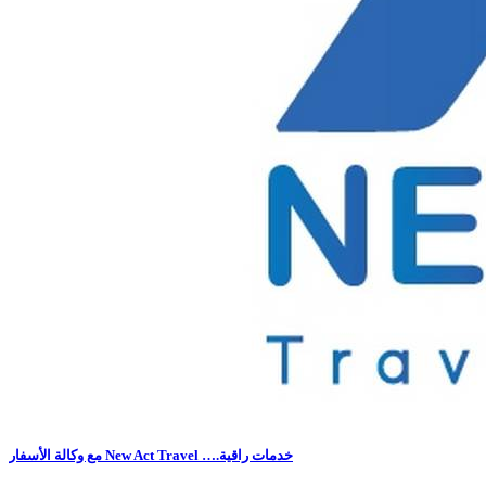
مع وكالة الأسفار New Act Travel ….خدمات راقية