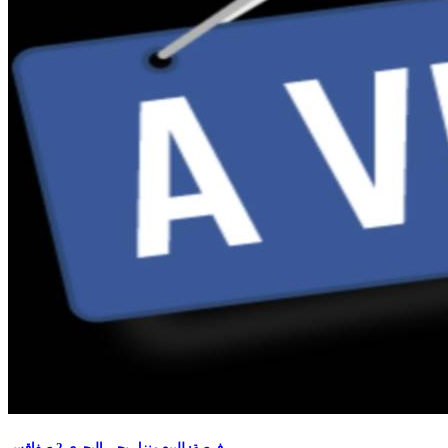
فرصة: للبيع منزل بحي البحري 2 صفاقس