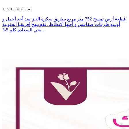
1 أوت 2026، 15:15
قطعة أرض تمسح 752 متر مربع بطريق سكرة الذي يعد أحد أجمل و
أوسع طرقات صفاقس و أقلها اكتظاظا. تقع بنهج إفريقيا الجنوبية
بحي السعادة كلم 3،5…