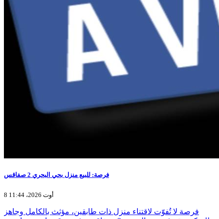
فرصة: للبيع منزل بحي البحري 2 صفاقس
8 أوت 2026، 11:44
فرصة لا تُفوّت لاقتناء منزل ذات طابقين، مؤثث بالكامل وجاهز