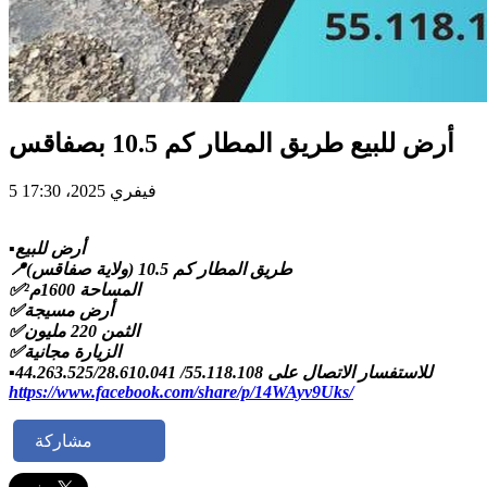
أرض للبيع طريق المطار كم 10.5 بصفاقس
5 فيفري 2025، 17:30
▪️أرض للبيع
📍طريق المطار كم 10.5 (ولاية صفاقس)
✅المساحة 1600م²
✅أرض مسيجة
✅الثمن 220 مليون
✅الزيارة مجانية
▪️للاستفسار الاتصال على 55.118.108/ 44.263.525/28.610.041
https://www.facebook.com/share/p/14WAyv9Uks/
مشاركة