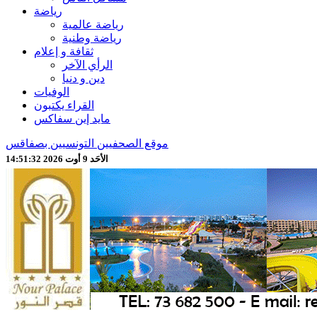
رياضة
رياضة عالمية
رياضة وطنية
ثقافة و إعلام
الرأي الآخر
دين و دنيا
الوفيات
القراء يكتبون
مايد إين سفاكس
موقع الصحفيين التونسيين بصفاقس
الأحَد 9 أوت 2026 14:51:34