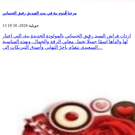
مرحبا قُدوم بية في بيت الصديق رفيق الجبنياني
13 جويلية 2026، 19:50
ازدان فراش السيد رفيق الجبنياني بالمولودة الجديدة بية، التي اختار
لها والداها اسمًا جميلًا يحمل معاني الرقة والجمال. وبهذه المناسبة
السعيدة، نتقدّم بأحرّ التهاني وأصدق التبريكات إلى…