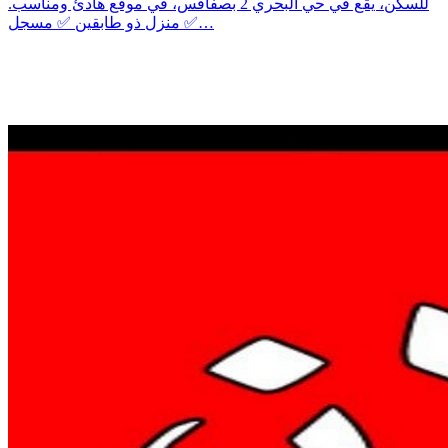
للسكن، يقع في حي البحري 2 بصفاقس، في موقع هادئ ومناسب.
✅ منزل ذو طابقين ✅ مسجل…