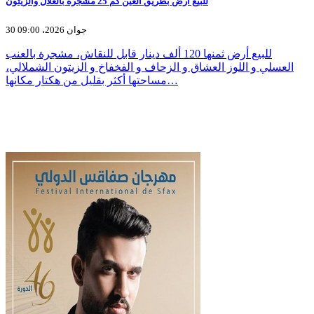
للبيع ارض بطريق العين كم 25 مشجرة بالغلال والزيتون
30 جوان 2026، 09:00
للبيع أرض ثمنها 120 ألف دينار قابل للنقاش، مشجرة بالعنب
العسلي و اللوز العشاق و الزحاف و الفخفاخ و الزيتون الشملالي،
مساحتها أكثر بقليل من هكتار مكانها…