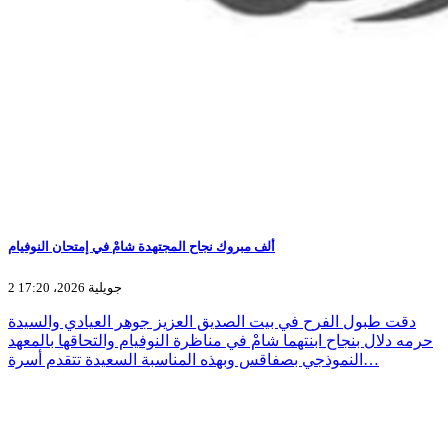
ألف مبروك نجاح المجتهدة شامْ في إمتحان النوفيام
2 جويلية 2026، 17:20
دقت طبول الفرح في بيت الصديق العزيز جوهر العيادي والسيدة
حرمه دلال بنجاح ابنتهما شامْ في مناظرة النوفيام والتحاقها بالمعهد
النموذجي بصفاقس وبهذه المناسبة السعيدة تتقدم أسرة…