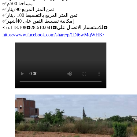
✅مساحة 500م
✅ثمن المتر المربع 90دينار
✅ثمن المتر المربع بالتقسيط 100 دينار
✅إمكانية تقسيط الثمن على 40أشهر
▪️للاستفسار الاتصال على☎️28.610.041☎️55.118.108☎️
https://www.facebook.com/share/p/1Dt6wMqWHK/