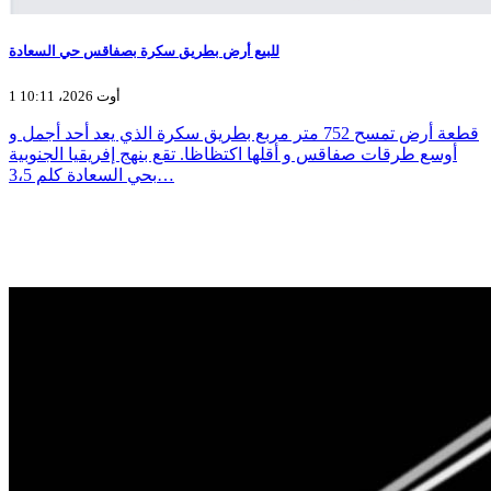
للبيع أرض بطريق سكرة بصفاقس حي السعادة
1 أوت 2026، 10:11
قطعة أرض تمسح 752 متر مربع بطريق سكرة الذي يعد أحد أجمل و
أوسع طرقات صفاقس و أقلها اكتظاظا. تقع بنهج إفريقيا الجنوبية
بحي السعادة كلم 3،5…