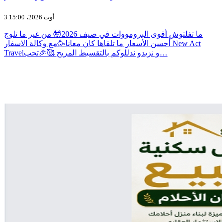
3 أوت 2026، 15:00
ما تفلتوش أقوى البرومووات في صيف 2026🤯 من غير ما تلوج
أحسن الأسعار ما تلقاها كان معانا🥳مع وكالة الاسفار New Act
Travelو نزيدو ندللوكم بالتقسيط المريح 🥰🎉تحب…