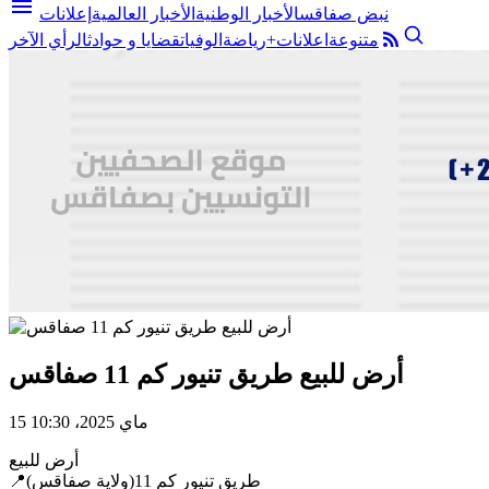
menu
نبض صفاقس
الأخبار الوطنية
الأخبار العالمية
إعلانات
متنوعة
اعلانات+
رياضة
الوفيات
قضايا و حوادث
الرأي الآخر
أرض للبيع طريق تنيور كم 11 صفاقس
15 ماي 2025، 10:30
أرض للبيع
📍طريق تنيور كم 11(ولاية صفاقس)