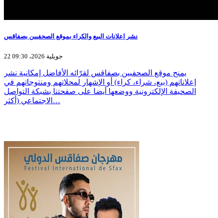
نشر اعلانات البيع والكراء بموقع الصحفيين بصفاقس
22 جويلية 2026، 09:30
يمنح موقع الصحفيين بصفاقس لقرّائه الأفاضل إمكانية نشر
إعلاناتهم (بيع، شراء، كراء) أو الإشهار لمحلاتهم ومنتوجاتهم في
الصحيفة الإلكترونية ووضعها أيضا على صفحتنا بشبكة التواصل
الاجتماعي (أكثر…