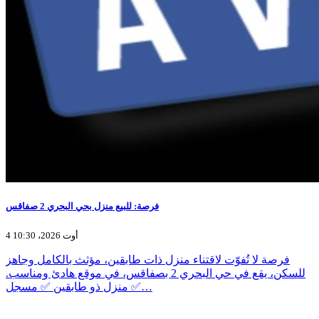
فرصة: للبيع منزل بحي البحري 2 صفاقس
4 أوت 2026، 10:30
فرصة لا تُفوّت لاقتناء منزل ذات طابقين، مؤثث بالكامل وجاهز
للسكن، يقع في حي البحري 2 بصفاقس، في موقع هادئ ومناسب.
✅ منزل ذو طابقين ✅ مسجل…