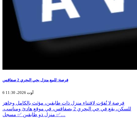
فرصة: للبيع منزل بحي البحري 2 صفاقس
6 أوت 2026، 11:30
فرصة لا تُفوّت لاقتناء منزل ذات طابقين، مؤثث بالكامل وجاهز
للسكن، يقع في حي البحري 2 بصفاقس، في موقع هادئ ومناسب.
✅ منزل ذو طابقين ✅ مسجل…