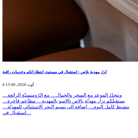
نُزل مهدية بلاص : إستقبال في مستوى انتظاراتكم وخدمات راقية
6 أوت 2026، 15:00
ويتجدّد الموعد مع السحر والجمال… مع الرّومنسيّة الرائعة…
يستقبلكم نزل مهديّة بالاص تالاسو بالمهدية… مطاعم فاخرة…
تنشيط كامل اليوم… إضافة الى نسيم البحر الاستثنائي للمهديّة…
استقبال في…