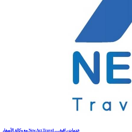
مع وكالة الأسفار New Act Travel ….خدمات راقية