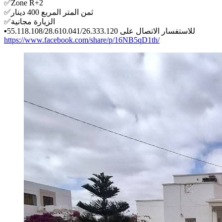
✅️Zone R+2
✅️ثمن المتر المربع 400 دينار
✅️الزيارة مجانية
▪️للاستفسار الاتصال على 55.118.108/28.610.041/26.333.120
https://www.facebook.com/share/p/16NB5qD1th/