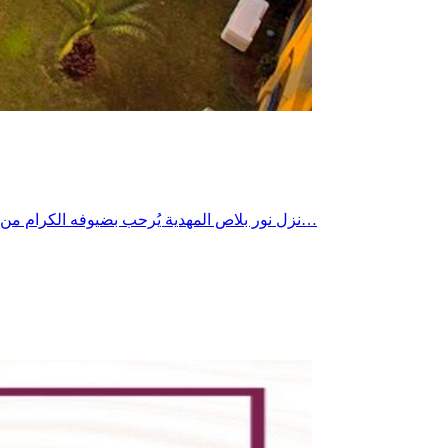
نزل نور بلاص المهدية يُرحب بضيوفه الكرام من جديد في موسم الصيف بتخفيضات هامة ... للتمتع بجمال البحر وفخامة المكان ولعشاق المسبح الكبير والألعاب المائية والسهرات التنشيطية…