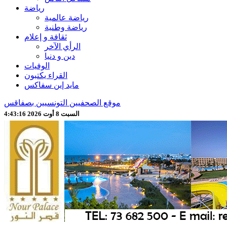
رياضة
رياضة عالمية
رياضة وطنية
ثقافة و إعلام
الرأي الآخر
دين و دنيا
الوفيات
القراء يكتبون
مايد إين سفاكس
موقع الصحفيين التونسيين بصفاقس
السبت 8 أوت 2026 4:43:18