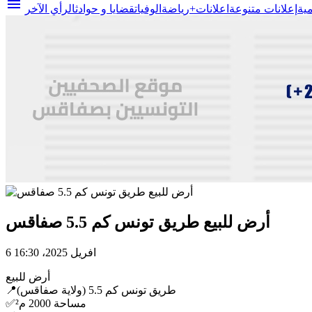
menu
مية
إعلانات متنوعة
اعلانات+
رياضة
الوفيات
قضايا و حوادث
الرأي الآخر
أرض للبيع طريق تونس كم 5.5 صفاقس
6 افريل 2025، 16:30
أرض للبيع
📍طريق تونس كم 5.5 (ولاية صفاقس)
✅️مساحة 2000 م²