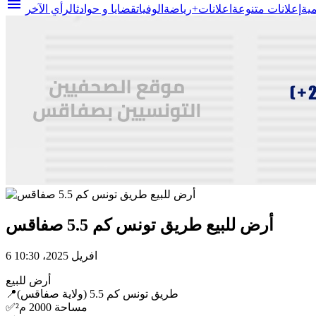
menu
مية
إعلانات متنوعة
اعلانات+
رياضة
الوفيات
قضايا و حوادث
الرأي الآخر
أرض للبيع طريق تونس كم 5.5 صفاقس
6 افريل 2025، 10:30
أرض للبيع
📍طريق تونس كم 5.5 (ولاية صفاقس)
✅️مساحة 2000 م²