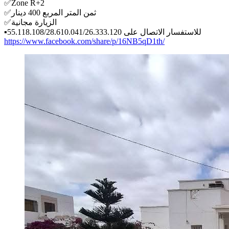
✅️Zone R+2
✅️ثمن المتر المربع 400 دينار
✅️الزيارة مجانية
▪️للاستفسار الاتصال على 55.118.108/28.610.041/26.333.120
https://www.facebook.com/share/p/16NB5qD1th/