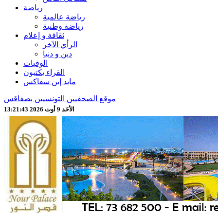
رياضة
رياضة عالمية
رياضة وطنية
ثقافة و إعلام
الرأي الآخر
دين و دنيا
الوفيات
القراء يكتبون
مايد إين سفاكس
موقع الصحفيين التونسيين بصفاقس
الأحَد 9 أوت 2026 13:21:45