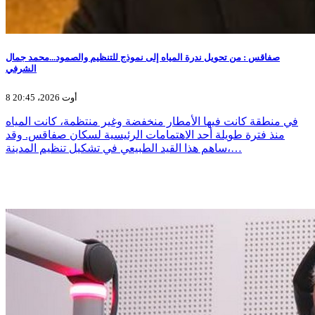
صفاقس : من تحويل ندرة المياه إلى نموذج للتنظيم والصمود...محمد جمال
الشرفي
8 أوت 2026، 20:45
في منطقة كانت فيها الأمطار منخفضة وغير منتظمة، كانت المياه
منذ فترة طويلة أحد الاهتمامات الرئيسية لسكان صفاقس. وقد
ساهم هذا القيد الطبيعي في تشكيل تنظيم المدينة،…