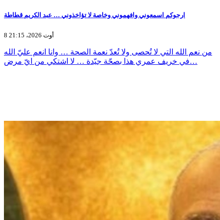
ارجوكم اسمعوني وافهموني وخاصة لا تؤاخذوني … عبد الكريم قطاطة
8 أوت 2026، 21:15
من نعم الله التي لا تُحصى ولا تُعدّ نعمة الصحة … وانا انعم عليّ الله
في خريف عمري هذا بصحّة جيّدة … لا اشتكي من ايّ مرض…