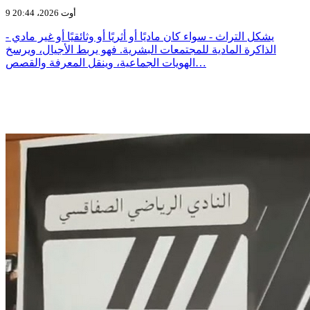
9 أوت 2026، 20:44
يشكل التراث - سواء كان ماديًا أو أثريًا أو وثائقيًا أو غير مادي -
الذاكرة المادية للمجتمعات البشرية. فهو يربط الأجيال، ويرسخ
الهويات الجماعية، وينقل المعرفة والقصص…