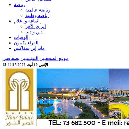
رياضة
رياضة عالمية
رياضة وطنية
ثقافة و إعلام
الرأي الآخر
دين و دنيا
الوفيات
القراء يكتبون
مايد إين سفاكس
موقع الصحفيين التونسيين بصفاقس
الإثنين 10 أوت 2026 15:44:17