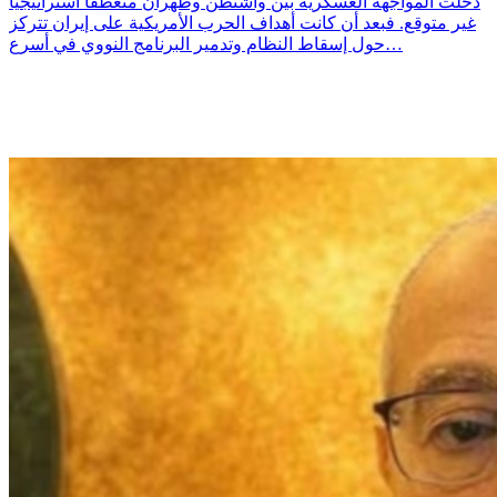
دخلت المواجهة العسكرية بين واشنطن وطهران منعطفاً استراتيجياً
غير متوقع. فبعد أن كانت أهداف الحرب الأمريكية على إيران تتركز
حول إسقاط النظام وتدمير البرنامج النووي في أسرع…