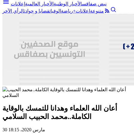
menu
نبض صفاقس
الأخبار الوطنية
الأخبار العالمية
إعلانات
متنوعة
اعلانات+
رياضة
الوفيات
قضايا و حوادث
الرأي الآخر
أعان الله العلماء وهدانا للتمسك بالوقاية
الكاملة..محمد الحبيب السلامي
30 مارس 2020، 18:15