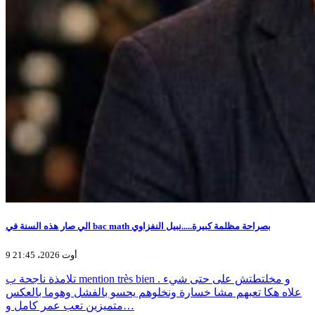
الي صار هذه السنة في bac math بصراحة مظلمة كبيرة.....نبيل النفزاوي
9 أوت 2026، 21:45
تلامذة ناجحة ب mention très bien و مخلتطتش على حتى شيء .
علاه هكا تعبهم مشا خسارة ونخلوهم يحسو بالفشل وهوما بالعكس
متميزين تعب عمر كامل و…