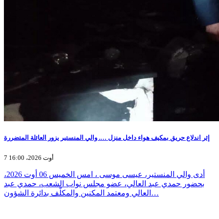
إثر اندلاع حريق بمكيف هواء داخل منزل …. والي المنستير يزور العائلة المتضررة
7 أوت 2026، 16:00
أدى والي المنستير، عيسى موسى ، امس الخميس 06 أوت 2026،
بحضور حمدي عبد العالي، عضو مجلس نواب الشعب، حمدي عبد
العالي ومعتمد المكنين والمكلّف بدائرة الشؤون…