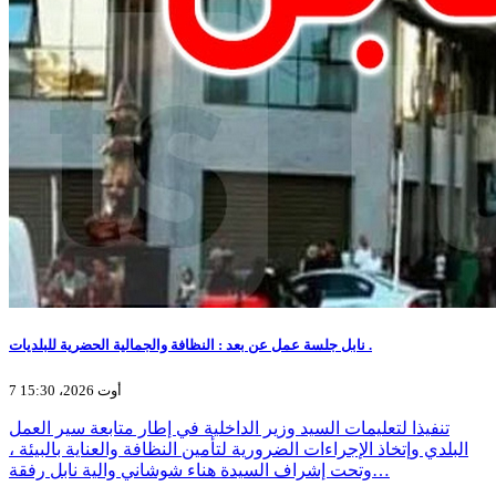
نابل جلسة عمل عن بعد : النظافة والجمالية الحضرية للبلديات .
7 أوت 2026، 15:30
تنفيذا لتعليمات السيد وزير الداخلية في إطار متابعة سير العمل
البلدي وإتخاذ الإجراءات الضرورية لتأمين النظافة والعناية بالبيئة ،
وتحت إشراف السيدة هناء شوشاني والية نابل رفقة…