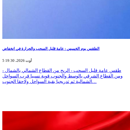
الطقس يوم الخميس : عامة قليل السحب والحرارة في انخفاض
5 أوت 2026، 19:30
- طقس عامة قليل السحب - الريح من القطاع الشمالي بالشمال
ومن القطاع الشرقي بالوسط والجنوب قوية نسبيا قرب السواحل
الشمالية ثم تدريجيا بقية السواحل ولاحقا الجنوب…