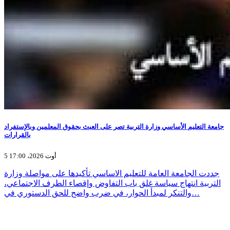
جامعة التعليم الأساسي وزارة التربية تصر على العبث بحقوق المعلمين وبالإستفراد
بالقرارات
5 أوت 2026، 17:00
جددت الجامعة العامة للتعليم الاساسي تأكيدها على مواصلة وزارة
التربية انتهاج سياسة غلق باب التفاوض وإقصاء الطرف الاجتماعي،
والتنكر لمبدأ الحوار، في ضرب واضح للحق الدستوري في…