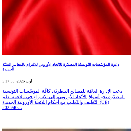
دعوة المؤسّسات التّونسيّة المصدّرة للاتّحاد الأوروبي للالتزام بالمعايير البيئيّة
الجديدة
5 أوت 2026، 17:30
دعت الإدارة العامّة للمصالح البيطريّة، كافّة المؤسّسات التونسية
المصدّرة نحو أسواق الاتّحاد الأوروبي، إلى الإسراع في ملاءمة نظم
التّغليف والتّعليب مع أحكام اللائحة الأوروبية الجديدة (UE)
2025/40…