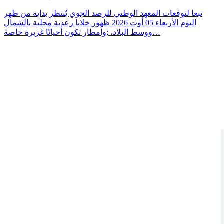
تبعا لتوقعات المعهد الوطني للرصد الجوي يُنتظر بداية من ظهر
اليوم الأربعاء 05 أوت 2026 ظهور خلايا رعدية محلية بالشمال
ووسط البلاد، ;وامطار تكون أحيانًا غزيرة خاصة…