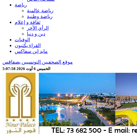
رياضة
رياضة عالمية
رياضة وطنية
ثقافة و إعلام
الرأي الآخر
دين و دنيا
الوفيات
القراء يكتبون
مايد إين سفاكس
موقع الصحفيين التونسيين بصفاقس
الخميس 6 أوت 2026 5:08:00