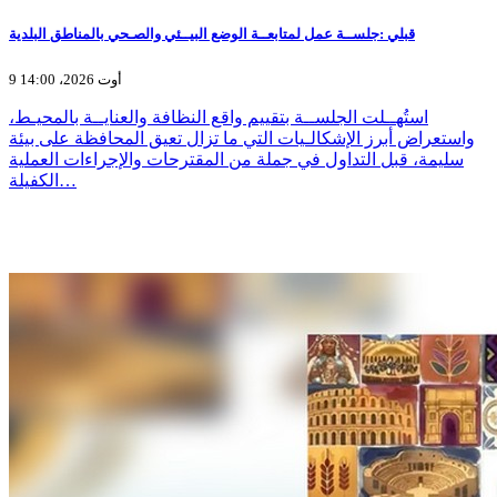
قبلي :جلســة عمل لمتابعــة الوضع البيــئي والصـحي بالمناطق البلدية
9 أوت 2026، 14:00
استُهــلت الجلســة بتقييم واقع النظافة والعنايــة بالمحيـط،
واستعراض أبرز الإشكالـيات التي ما تزال تعيق المحافظة على بيئة
سليمة، قبل التداول في جملة من المقترحات والإجراءات العملية
الكفيلة…