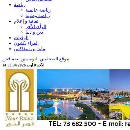
رياضة
رياضة عالمية
رياضة وطنية
ثقافة و إعلام
الرأي الآخر
دين و دنيا
الوفيات
القراء يكتبون
مايد إين سفاكس
موقع الصحفيين التونسيين بصفاقس
الأحَد 9 أوت 2026 14:50:36