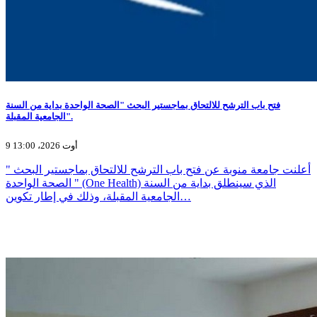
فتح باب الترشح للالتحاق بماجستير البحث "الصحة الواحدة بداية من السنة
الجامعية المقبلة".
9 أوت 2026، 13:00
أعلنت جامعة منوبة عن فتح باب الترشح للالتحاق بماجستير البحث "
الصحة الواحدة " (One Health) الذي سينطلق بداية من السنة
الجامعية المقبلة، وذلك في إطار تكوين…