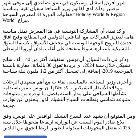
شهر أفريل المقبل، وسيكون في نسق تصاعدي إلى موفى شهر
نوفمبر وذلك لدى لقائهم وزير السياحة سفيان تقية، بمناسبة
فعاليات الدورة 33 لمعرض السياحة “Holiday World & Region
World” ببراغ.
وأكد تقية، أن المشاركة التونسية في هذا المعرض تمثل مناسبة
هامة لتعزيز الشراكات مع الفاعلين الدوليين في القطاع، وفتح آفاق
جديدة للترويج للوجهة التونسية في مختلف الأسواق، لاسيما السوق
التشيكية باعتبارها سوقا منفتحة على أغلب بلدان أوروبا الوسطى.
وذكر في ذات السياق، أن تونس استقبلت أكثر من 140 ألف سائح
تشيكي خلال سنة 2024، أي بزيادة تفوق 30 بالمائة، مقارنة بالسنة
المرجعية 2019، إضافة إلى تسجيل أكثر من 1،2 مليون ليلة سياحية.
و أجرى وزير السياحة، بالمناسبة، لقاءات مع أهم متعهدي الرحلات
ووكلاء الأسفار التشيكيين، أكد خلالها أن تونس تتميز باستدامة
نشاطها السياحي على مدار السنة بفضل ما توفره من منتوجات
متنوعة تتماشى وتطلعات السياح التشيك الذين ببحثون عن تجارب
جديدة.
ومن المتوقع أن يشهد عدد السياح التشيك الوافدين على تونس، وفق
بلاغ صادر اليوم السبت عن الوزارة، ارتفاعا ملحوظا خلال سنة
2025، بفضل المجهودات المبذولة لتطوير الربط الجوي بين البلدين.