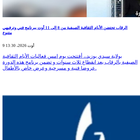
الرقاب تحتضن الأيام الثقافية الصيفية من 8 إلى 11 أوت ببرنامج فني وترفيهي
متنوع
9 أوت 2026، 13:30
بولاية سيدي بوزيد،، أفتتحت يوم امس فعاليات الأيام الثقافية
الصيفية بالرقاب بعد انقطاع ثلاث سنوات و تضمن برنامج هذه الدورة
عروضا فنية و مسرحية وعرض خاص بالأطفال.