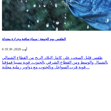
الطقس يوم الجمعة : سماء صافية وحرارة معتدلة
6 أوت 2026، 19:30
طقس قليل السحب على كامل البلاد. الريح من القطاع الشمالي
بالشمال والوسط ومن القطاع الشرقي بالجنوب، قوية نسبيا فمؤقتا
قوية قرب السواحل وبالجنوب مع دواوير رملية محلية…