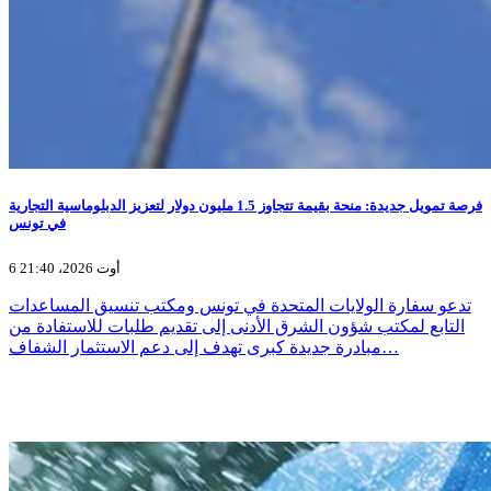
فرصة تمويل جديدة: منحة بقيمة تتجاوز 1.5 مليون دولار لتعزيز الدبلوماسية التجارية
في تونس
6 أوت 2026، 21:40
تدعو سفارة الولايات المتحدة في تونس ومكتب تنسيق المساعدات
التابع لمكتب شؤون الشرق الأدنى إلى تقديم طلبات للاستفادة من
مبادرة جديدة كبرى تهدف إلى دعم الاستثمار الشفاف…