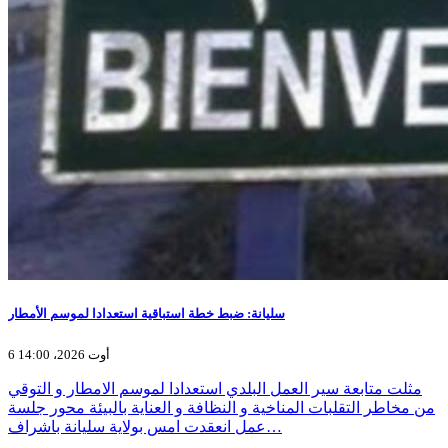
سليانة: ضبط خطة استباقية استعدادا لموسم الأمطار
6 أوت 2026، 14:00
مثلت متابعة سير العمل البلدي استعدادا لموسم الامطار و التوقي
من مخاطر التقلبات المناخية و النظافة و العناية بالبيئة محور جلسة
عمل انعقدت امس بولاية سليانة باشراف…