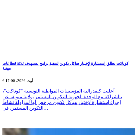
كوناكت تطلق إستشارة لإختيار هياكل تكوين لتنفيذ برامج تستهدف ثلاثة قطاعات
مهنية
6 أوت 2026، 17:00
أعلنت كنفدرالية المؤسسات المواطنة التونسية "كوناكت"،
بالشراكة مع الوحدة الجهوية للتكوين المستمر بولاية منوبة، عن
إجراء إستشارة لإختيار هياكل تكوين مرخص لها لمزاولة نشاط
التكوين المستمر، في…