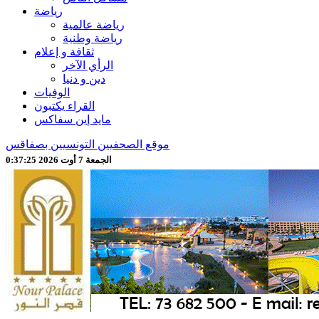
رياضة
رياضة عالمية
رياضة وطنية
ثقافة و إعلام
الرأي الآخر
دين و دنيا
الوفيات
القراء يكتبون
مايد إين سفاكس
موقع الصحفيين التونسيين بصفاقس
الجمعة 7 أوت 2026 0:37:27