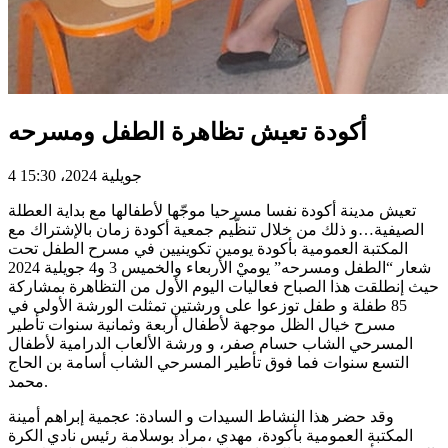
أكودة تعيش تظاهرة الطفل ومسرحه
4 جويلية 2024، 15:30
تعيش مدينة أكودة نفسا مسرحيا موجّها لأطفالها مع بداية العطلة
الصيفية…و ذلك من خلال تنظّيم جمعية أكودة زمان بالإشتراك مع
المكتبة العمومية بأكودة يومين تكوينيين في مسرح الطفل تحت
شعار “الطفل ومسرحه” يوميْ الأربعاء والخميس 3 و4 جويلية 2024
حيث إنطلقت هذا الصباح فعاليات اليوم الأول من التظاهرة بمشاركة
85 طفلة و طفل توزعوا على ورشتين تمثلت الورشة الأولى في
مسرح خيال الظل موجهة لأطفال أربعة وثمانية سنوات تأطير
المسرحي الشاب حسام صفر، و ورشة الألعاب الدرامية لأطفال
التسع سنوات فما فوق تأطير المسرحي الشاب أسامة بن الحاج
محمد.
وقد حضر هذا النشاط السيدات و السادة: عجمية إبراهم أمينة
المكتبة العمومية بأكودة، مهدي ،مراد بوسلامة رئيس نادي الكرة