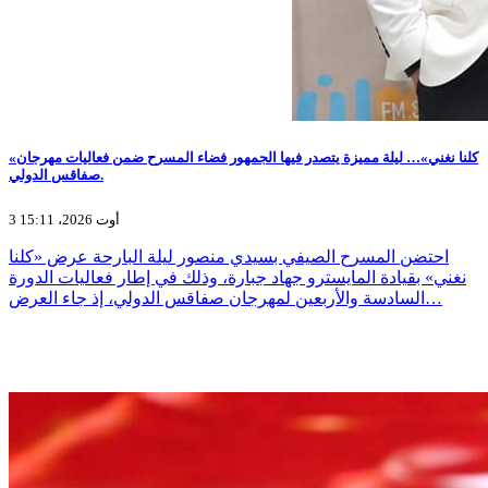
«كلنا نغني»… ليلة مميزة يتصدر فيها الجمهور فضاء المسرح ضمن فعاليات مهرجان
صفاقس الدولي.
3 أوت 2026، 15:11
احتضن المسرح الصيفي بسيدي منصور ليلة البارحة عرض «كلنا
نغني» بقيادة المايسترو جهاد جبارة، وذلك في إطار فعاليات الدورة
السادسة والأربعين لمهرجان صفاقس الدولي، إذ جاء العرض…