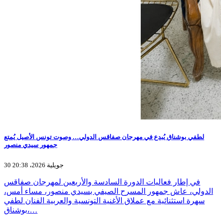
لطفي بوشناق يُبدع في مهرجان صفاقس الدولي… وصوت تونس الأصيل يُمتع
جمهور سيدي منصور
30 جويلية 2026، 20:38
في إطار فعاليات الدورة السادسة والأربعين لمهرجان صفاقس
الدولي، عاش جمهور المسرح الصيفي بسيدي منصور، مساء أمس،
سهرة استثنائية مع عملاق الأغنية التونسية والعربية الفنان لطفي
بوشناق،…