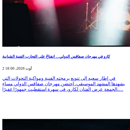
كازو في مهرجان صفاقس الدولي… انفتاحٌ على التجارب الفنية الشبابية
2 أوت 2026، 18:00
في إطار سعيه إلى تنويع برمجته الفنية ومواكبة التحولات التي
يشهدها المشهد الموسيقي، احتضن مهرجان صفاقس الدولي مساء
الجمعة عرض الفنان لكازو، في سهرة استقطبت جمهورًا غفيرًا،…