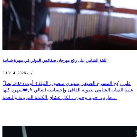
الليلة الشامي على ركح مهرجان صفاقس الدولي في سهرة شبابية
3 أوت 2026، 13:14
على ركح المسرح الصيفي بسيدي منصور، الليلة 3 أوت 2026، يطلّ
علينا الفنان الشامي بصوته الدافئ وإحساسه العالي 🎶❤️سهرة كلها
طرب، حب، وحنين…لكل عشاق الكلمة المزيانة والنغمة…