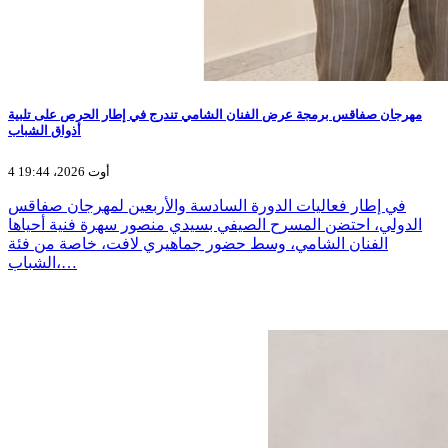
مهرجان صفاقس برمجة عرض الفنان الشامي تندرج في إطار الحرص على تلبية
أذواق الشباب
4 أوت 2026، 19:44
في إطار فعاليات الدورة السادسة والأربعين لمهرجان صفاقس
الدولي، احتضن المسرح الصيفي بسيدي منصور سهرة فنية أحياها
الفنان الشامي، وسط حضور جماهيري لافت، خاصة من فئة
الشباب،…