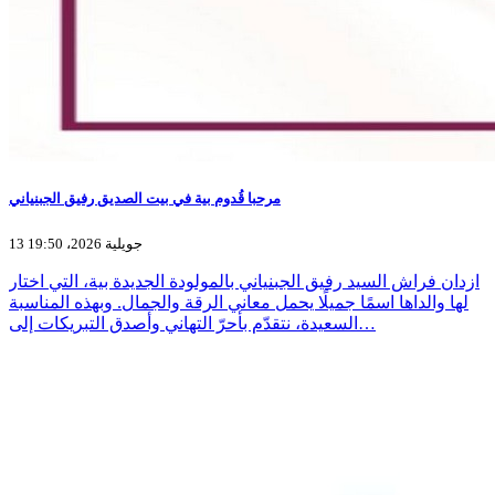
مرحبا قُدوم بية في بيت الصديق رفيق الجبنياني
13 جويلية 2026، 19:50
ازدان فراش السيد رفيق الجبنياني بالمولودة الجديدة بية، التي اختار
لها والداها اسمًا جميلًا يحمل معاني الرقة والجمال. وبهذه المناسبة
السعيدة، نتقدّم بأحرّ التهاني وأصدق التبريكات إلى…