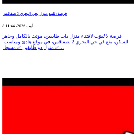
فرصة: للبيع منزل بحي البحري 2 صفاقس
8 أوت 2026، 11:44
فرصة لا تُفوّت لاقتناء منزل ذات طابقين، مؤثث بالكامل وجاهز
للسكن، يقع في حي البحري 2 بصفاقس، في موقع هادئ ومناسب.
✅ منزل ذو طابقين ✅ مسجل…