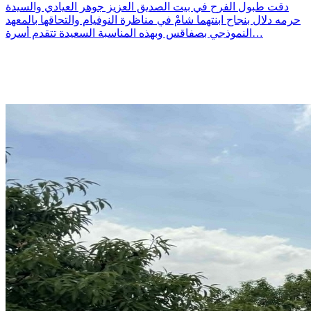
دقت طبول الفرح في بيت الصديق العزيز جوهر العيادي والسيدة
حرمه دلال بنجاح ابنتهما شامْ في مناظرة النوفيام والتحاقها بالمعهد
النموذجي بصفاقس وبهذه المناسبة السعيدة تتقدم أسرة…