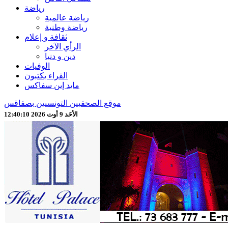
رياضة
رياضة عالمية
رياضة وطنية
ثقافة و إعلام
الرأي الآخر
دين و دنيا
الوفيات
القراء يكتبون
مايد إين سفاكس
موقع الصحفيين التونسيين بصفاقس
الأحَد 9 أوت 2026 12:40:12