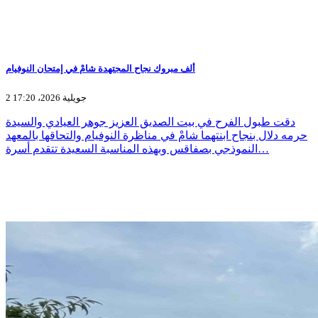
ألف مبروك نجاح المجتهدة شامْ في إمتحان النوفيام
2 جويلية 2026، 17:20
دقت طبول الفرح في بيت الصديق العزيز جوهر العيادي والسيدة
حرمه دلال بنجاح ابنتهما شامْ في مناظرة النوفيام والتحاقها بالمعهد
النموذجي بصفاقس وبهذه المناسبة السعيدة تتقدم أسرة…