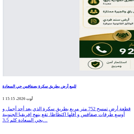
للبيع أرض بطريق سكرة بصفاقس حي السعادة
1 أوت 2026، 15:15
قطعة أرض تمسح 752 متر مربع بطريق سكرة الذي يعد أحد أجمل و
أوسع طرقات صفاقس و أقلها اكتظاظا. تقع بنهج إفريقيا الجنوبية
بحي السعادة كلم 3،5…