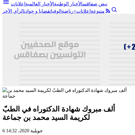
menu
نبض صفاقس
الأخبار الوطنية
الأخبار العالمية
إعلانات
متنوعة
اعلانات+
رياضة
الوفيات
قضايا و حوادث
الرأي الآخر
ألف مبروك شهادة الدكتوراه في الطبّ
لكريمة السيد محمد بن جماعة
6 جويلية 2020، 14:32