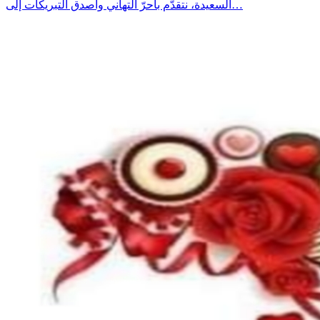
السعيدة، نتقدّم بأحرّ التهاني وأصدق التبريكات إلى…