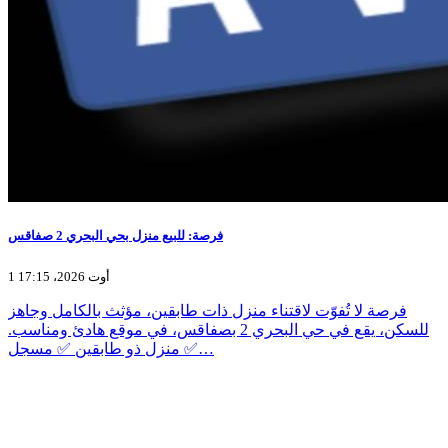
فرصة: للبيع منزل بحي البحري 2 صفاقس
1 أوت 2026، 17:15
فرصة لا تُفوّت لاقتناء منزل ذات طابقين، مؤثث بالكامل وجاهز
للسكن، يقع في حي البحري 2 بصفاقس، في موقع هادئ ومناسب.
✅ منزل ذو طابقين ✅ مسجل…