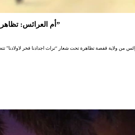
أم العرائس: تظاهرة تراثية تحت شعار “تراث أجدادنا فخر لأولادنا”
حتفالات بشهر التراث،، نظمت دار الشباب1 بام العرائس من ولاية قفصة تظاهرة تحت شعار “تراث