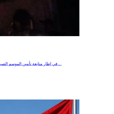
في إطار متابعة تأمين الموسم الصيفي 2026 وتعزيز الجهود الوطنية للوقاية من حرائق الغابات، نظم الديوان الوطني للحماية المدنية، ، ندوة صحفية صباح اليوم الأربعاء 22 جويلية…