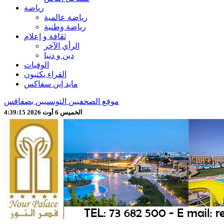
رياضة
رياضة عالمية
رياضة وطنية
ثقافة و إعلام
الرأي الآخر
دين و دنيا
الوفيات
القراء يكتبون
مايد إين سفاكس
موقع الصحفيين التونسيين بصفاقس
الخميس 6 أوت 2026 4:39:18