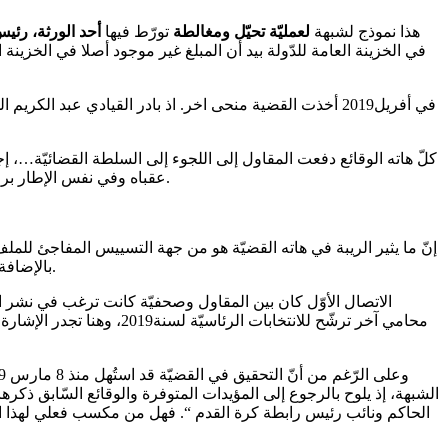
هذا نموذج لشبهة
لعمليّة تحيّل ومغالطة
تورّط فيها
أحد الورثة، رئي
في الخزينة العامة للدّولة بيد أن المبلغ غير موجود أصلا في الخزينة 
كلّ هاته الوقائع دفعت المقاول إلى اللجوء إلى السلطة القضائيّة…، إج
عقباه وفي نفس الإطار برز تسجيل صوتي لأحد عدول الإشهاد الّذّي كلّف بتحرير الاتفاق أثبت أنّ المقاول رفض كليّا مبدأ الإتّفاق وانّ الدعداع مستعد لإرجاع أموال الدّائن.
إنّ ما يثير الريبة في هاته القضيّة هو من جهة التسييس المفاجئ لل
بالإضافة الى هرع بعض قياديي الحركة الى التستّر على كلّ الأحداث التّي تمّ تناولها سابقا ومحاولة اخفاءها أو انكارها وان كان ثمن ذلك تزييف الحقائق.
الاتصال الأوّل كان بين المقاول وصحفيّة كانت ترغب في نشر ا
محامي آخر ترشّح للانتخا
الشبهة، إذ يلوح بالرجوع إلى المؤيدات المتوفرة والوقائع السّابق ذك
الحاكم ونائب رئيس رابطة كرة القدم “. فهل من مكسب فعلي لهذا 