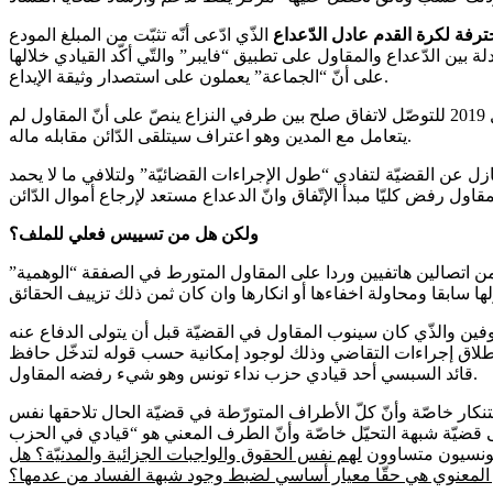
رفة لكرة القدم عادل الدّعداع
الذّي ادّعى أنّه تثبّت من المبلغ المودع
 بين الدّعداع والمقاول على تطبيق “فايبر” والتّي أكّد القيادي خلالها
على أنّ “الجماعة” يعملون على استصدار وثيقة الإيداع.
في أفريل2019 أخذت القضية منحى اخر. اذ بادر القيادي عبد الكريم الهاروني بالاتصال بالمقاول من أجل ترتيب لقاء مع الدعداع يوم 14 أفريل 2019 للتوصّل لاتفاق صلح بين طرفي النزاع ينصّ على أنّ المقاول لم
يتعامل مع المدين وهو اعتراف سيتلقى الدّائن مقابله ماله.
ازل عن القضيّة لتفادي “طول الإجراءات القضائيّة” ولتلافي ما لا يحمد
ولكن هل من تسييس فعلي للملف؟
من اتصالين هاتفيين وردا على المقاول المتورط في الصفقة “الوهمية”
فين والذّي كان سينوب المقاول في القضيّة قبل أن يتولى الدفاع عنه
طالبته بالتريّث قبل إنطلاق إجراءات التقاضي وذلك لوجود إمكانية حسب قوله لتدخّل حافظ
قائد السبسي أحد قيادي حزب نداء تونس وهو شيء رفضه المقاول.
طرأ أيّة مستجدات، وهو أمر قابل للاستنكار خاصّة وأنّ كلّ الأطراف المتورّطة في قضيّة الحال تلاحقها نفس
لى قضيّة شبهة التحيّل خاصّة وأنّ الطرف المعني هو “قيادي في الحزب
 تونسيون متساوون
لهم نفس الحقوق والواجبات الجزائية والمدنيّة؟ هل
المعنوي هي حقّا معيار أساسي لضبط وجود شبهة الفساد من عدمها؟