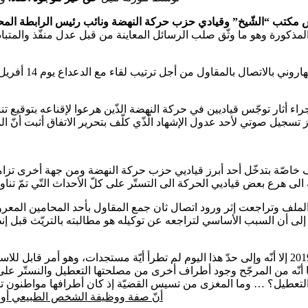
س مكتب “الشّيخ” وقيادي حزب حركة النهضة ونائب رئيس الرابطة المحت
المذكورة وهو ما وثّق صلب الرسائل المعاينة من قبل عدل منفّذ والمتبادلة
راء أثار توجّس قياديين في حركة النهضة الذّين هرعوا لإقناعه بتوقيع تن
ملف خاصّة بتدخّل أحد أبرز قياديي حزب حركة النهضة ومن جهة أخرى تزا
لملف وتراجعت إثر ورود اتصال ثان جمع المقاول بأحد المحامين المعرو
بات الرئاسيّة لسنة2019، وهنا تجدر الإشارة إلى أن السبب الأساسي لتراجعه عن توكيله هو م
وعلى الرّغم من أنّ التحقيق في القضيّة قد استُهل منذ 8 مارس 2019 إلا أنّه وإلى حدّ هذا اليوم لم ت
رها أنّه من المرجّح وجود أطراف أخرى من مصلحتها التعطيل والنستّر ع
التعطيل؟ … وما المغزى من تسيس القضيّة إذ كان أطرافها مواطنون
أنّ صفة ووظيفة الشخص الطبيعي أو 