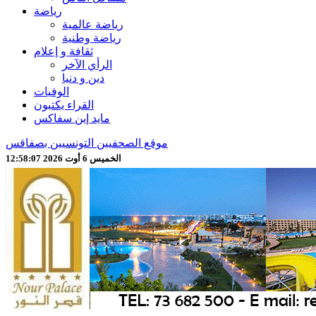
رياضة
رياضة عالمية
رياضة وطنية
ثقافة و إعلام
الرأي الآخر
دين و دنيا
الوفيات
القراء يكتبون
مايد إين سفاكس
موقع الصحفيين التونسيين بصفاقس
الخميس 6 أوت 2026 12:58:08