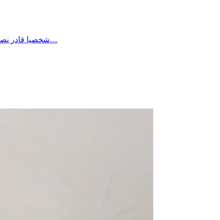
شخصيا قادر نصبر على أي وضع بفضل الله وحده وطاقة الصبر الي اكتسبها الواحد في حياته لكن هناك الكثير من المرضى وكبار السن والأطفال لا طاقة لهم…