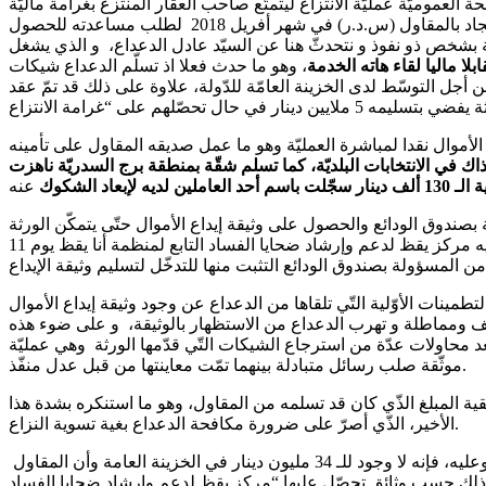
2 المؤرّخ في 11 جويلية 2016 و المتعلّق بالإنتزاع من أجل المصلحة العموميّة عمليّة الانتزاع ليتمتّع صاحب العقار المنتزع بغرامة ماليّة
تضبط رضائيا أو قضائيا، في هذا الإطار عجز أحد الورثة (ك.ط) و لسنوات عن القيام بعملية سحب غرامة انتزاع عقار و هو ما دفعه إلى الاستنجاد بالمقاول (س.د.ر) في شهر أفريل 2018 لطلب مساعدته للحصول
 مليون دينار، و ذلك, باعتبار أنّ المقاول تربطه علاقة بشخص ذو نفوذ و نتحدثّ هنا عن السيّد عادل الدعداع، و الذي يشغل
ا ماليا لقاء هاته الخدمة
، وهو ما حدث فعلا اذ تسلّم الدعداع شيكات
من أجل التوسّط لدى الخزينة العامّة للدّولة، علاوة على ذلك قد تمّ عقد
لأموال نقدا لمباشرة العمليّة وهو ما عمل صديقه المقاول على تأمينه
ي حزب حركة النهضة أنذاك في الانتخابات البلديّة، كما تسلم شقّة بمنطقة برج السدريّة ناهزت
ملين لديه لإبعاد الشكوك
دوق الودائع والحصول على وثيقة إيداع الأموال حتّى يتمكّن الورثة
المزعومين من الحصول على أموالهم من البنك المركزي، وهو مبدأ وافق عليه بدوره رئيس مكتب” الشيخ” في تسجيل صوتي تحصّل عليه مركز يقظ لدعم وإرشاد ضحايا الفساد التابع لمنظمة أنا يقظ يوم 11
طمينات الأوّلية التّي تلقاها من الدعداع عن وجود وثيقة إيداع الأموال
ويف ومماطلة و تهرب الدعداع من الاستظهار بالوثيقة، و على ضوء هذه
حاولات عدّة من استرجاع الشيكات التّي قدّمها الورثة وهي عمليّة
موثّقة صلب رسائل متبادلة بينهما تمّت معاينتها من قبل عدل منفّذ.
ية المبلغ الذّي كان قد تسلمه من المقاول، وهو ما استنكره بشدة هذا
الأخير، الذّي أصرّ على ضرورة مكافحة الدعداع بغية تسوية النزاع.
في نفس الفترة التي طالب بها المقاول استرجاع الأموال المسلمة للدعداع اكتشف المقاول أنّ حقوق الورثة قد سقطت منذ سنة 1983 وعليه، فإنه لا وجود للـ 34 مليون دينار في الخزينة العامة وأن المقاول