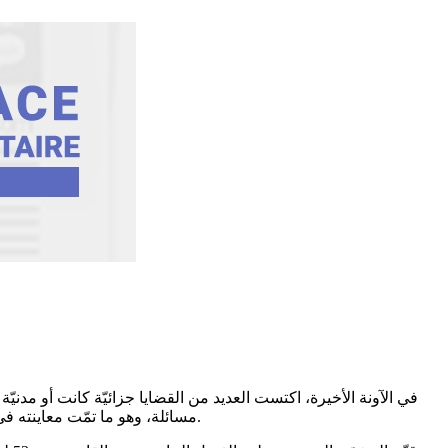
في الآونة الأخيرة، اكتست العديد من القضايا جزائيّة كانت أو مدنيّة 
مسائلة، وهو ما تمّت معاينته في ملف بدأت أحداثه بالتشابك إثر وقوع رصد عملية وساطة شملت ثلاثة أطراف أحدهم قيادي في الحزب الحاكم …عمليّة انتهت بشبهات تحيّل.