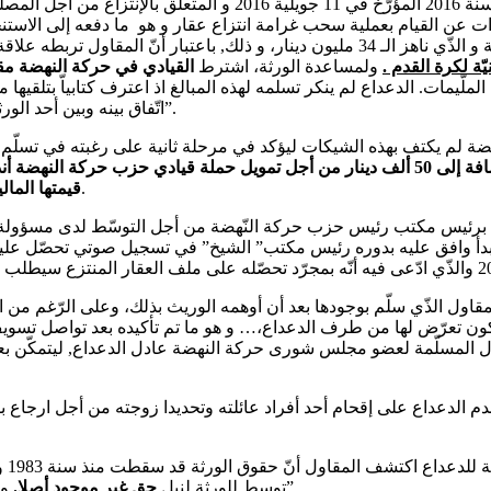
قنّن المشرّع التونسي صلب الفصل الخامس من القانون عدد 53 لسنة 016
على مبلغ الغرامة المالية المودع بالخزينة العامّة للبلاد التونسيّة و الذّي ناهز الـ 34
ة لكرة القدم .
ولمساعدة الورثة، اشترط
القيادي في حركة النهضة مقابل
لملّيمات. الدعداع لم ينكر تسلمه لهذه المبالغ اذ اعترف كتابياّ بتلقيها 
اتّفاق بينه وبين أحد الورثة يفضي بتسليمه 5 ملايين دينار في حال تحصّلهم على “غرامة الانتزاع”.
ضة لم يكتف بهذه الشيكات ليؤكد في مرحلة ثانية على رغبته في تسلّم ا
مبلغ نقدي يقارب 300 ألف دينار إضافة إلى 50 ألف دينار من أجل تمويل حملة قياد
عنه.
قيمتها المالية الـ 130 ألف دينار سجّلت باسم أحد العا
ل برئيس مكتب رئيس حزب حركة النّهضة من أجل التوسّط لدى مسؤولة بصن
قاول الذّي سلّم بوجودها بعد أن أوهمه الوريث بذلك، وعلى الرّغم من الت
د يكون تعرّض لها من طرف الدعداع،… و هو ما تم تأكيده بعد تواصل تس
المسلّمة لعضو مجلس شورى حركة النهضة عادل الدعداع, ليتمكّن بعد م
م الدعداع على إقحام أحد أفراد عائلته وتحديدا زوجته من أجل ارجاع بق
وذلك حسب وثائق تحصّل عليها “مركز يقظ لدعم وارشاد ضحايا الفساد”
توسط للورثة لنيل
حق غير موجود أصلا.