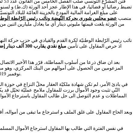
منصب
عضو مجلس شورى بحركة النّهضة ونائب رئيس الرّابطة الوطنيّ
من الورثة بلغت قيمتها مليوني دينار أي ما يعادل مليارين اثنين من ا
نائب رئيس الرّابطة الوطنيّة لكرة القدم والقيادي في حزب حركة النه
اذ حرص المقاول على تأمين
بعد ان ضاق ذرعا من أسلوب المماطلة، قرّر هذا الأخير الاتصا
نوفمبر 2019 والذّي ادّعى فيه أنّه بمجرّد تحصّله على ملف العقار المنتزع سيطلب من المسؤولة بصندوق الودائع التثبت منها للتدخّل لتسليم وثيقة الإيداع.
في بادئ الأمر، لم تكن شهادة ملكيّة العقار محلّ النزاع في حوزة الم
التّي تثبت وجود الأموال برزت للمقاول ملامح عمليّة تحيّل ق
المماطلات و عدم التوصل الى حل طالب المقاول باسترجاع الأموال 
وبعد الحاح المقاول على غلق الملف و استرجاع ما تبقى من أمواله، أقد