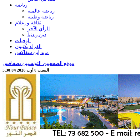
رياضة
رياضة عالمية
رياضة وطنية
ثقافة و إعلام
الرأي الآخر
دين و دنيا
الوفيات
القراء يكتبون
مايد إين سفاكس
موقع الصحفيين التونسيين بصفاقس
السبت 8 أوت 2026 5:30:06