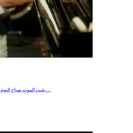
غيب الموت صباح اليوم الاثنين الموسيقار المصري الكبير هاني شنودة عن عمر يناهز 83 عاما، عقب أيام من دخوله في غيبوبة تامة وتراجع وضعه الصحي بشكل حرج،…