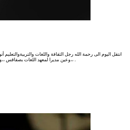
انتقل اليوم الى رحمة الله رجل الثقافة واللغات والتربيةوالتعليم أن
،،وعين مديرا لمعهد اللغات بصفاقس ،،واشتهر بين أهله وزملائه وبين الناس في مجتمعه بحسن أخلاقه ،وخدمة مجتمعه كما نعاه الأستاذ محمد الحبيب السلامي على صفحته الرسمية .