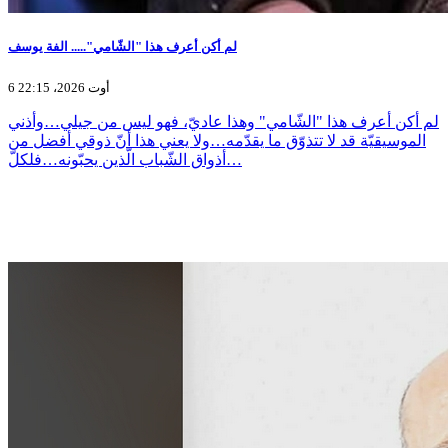
لم أكن أعرف هذا "الشّامي"..... الفة يوسف
6 أوت 2026، 22:15
لم أكن أعرف هذا "الشّامي" وهذا عاديّ، فهو ليس من جيلي…وأذني
الموسيقيّة قد لا تتذوّق ما يقدّمه…ولا يعني هذا أنّ ذوقي أفضل من
أذواق الشّباب الّذين يحبّونه…فلكلّ…