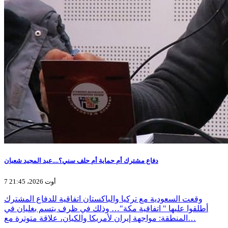
دفاع مشترك أم حماية أم حلف سني؟....عبد المجيد شعبان
7 أوت 2026، 21:45
وقعت السعودية مع تركيا والباكستان اتفاقية للدفاع المشترك
أطلقوا عليها " اتفاقية مكة"… وذلك في ظرف يتسم بغليان في
المنطقة: مواجهة إيران لأمريكا والكيان، علاقة متوترة مع…