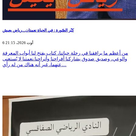
كبّر الصّورة : في الحياة نعمتان....رياض يعيش
6 أوت 2026، 21:15
من أعظم ما يرافقنا في رحلة حياتنا، كتاب يفتح لنا أبواب المعرفة
والوعي، وصديق صدوق يشاركنا أفراحنا وأتراحنا.نعمتنا لا يٌستغنى
عنهما، غير أنه هناك من له رأي…