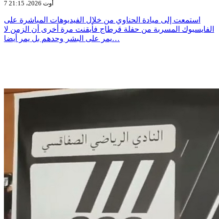
7 أوت 2026، 21:15
استمعت إلى ميادة الحناوي من خلال الفيديوهات المباشرة على
الفايسبوك المسربة من حفلة قرطاج فأيقنت مرة أخرى أن الزمن لا
يمر على البشر وحدهم بل يمر أيضا…