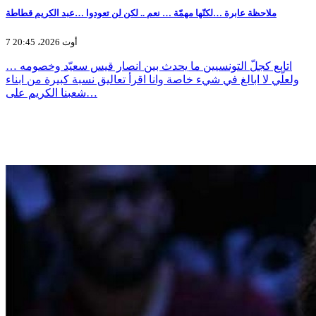
ملاحظة عابرة …لكنّها مهمّة … نعم .. لكن لن تعودوا …عبد الكريم قطاطة
7 أوت 2026، 20:45
اتابع كجلّ التونسيين ما يحدث بين انصار قيس سعيّد وخصومه …
ولعلّي لا ابالغ في شيء خاصة وانا اقرأ تعاليق نسبة كبيرة من ابناء
شعبنا الكريم على…