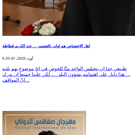
اهل الاختصاص هم اولى بالتفسير … عبد الكريم قطاطة
6 أوت 2026، 20:45
طبيعي جدا ان يتحمّس الواحد منّا للخوض في ايّ موضوع يهم بلده
… هذا دليل على اهتمامه بشؤون البلد …. لكن علينا جميعا ان ندرك
انّ المواقف…