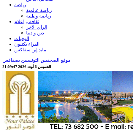
رياضة
رياضة عالمية
رياضة وطنية
ثقافة و إعلام
الرأي الآخر
دين و دنيا
الوفيات
القراء يكتبون
مايد إين سفاكس
موقع الصحفيين التونسيين بصفاقس
الخميس 6 أوت 2026 21:09:49