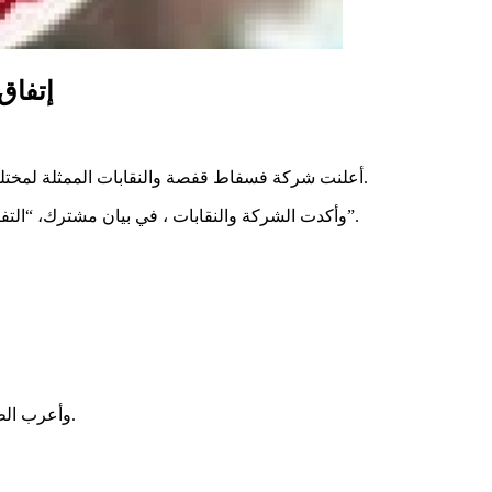
إتفاق في 
أعلنت شركة فسفاط قفصة والنقابات الممثلة لمختلف الأقاليم التوصل إلى جملة من الاتفاقات الهامة، وذلك على إثر جلسة انعقدت اليوم الجمعة 9 ماي 2025 بمقر الاتحاد الجهوي للشغل بقفصة.
وأكدت الشركة والنقابات ، في بيان مشترك، “التفاعل الإيجابي مع مشاغل الأعوان”، مثمنين “روح المسؤولية العالية، ووحدة الصف، والتمسك بالحوار كسبيل لتحقيق المكاسب وصون الحقوق”.
وأعرب الطرفان عن شكرهما لكل من ساهم في إنجاح هذه الخطوة، مؤكدين عزمهما على مواصلة الدفاع عن استحقاقات الأعوان بكل مسؤولية وثبات.