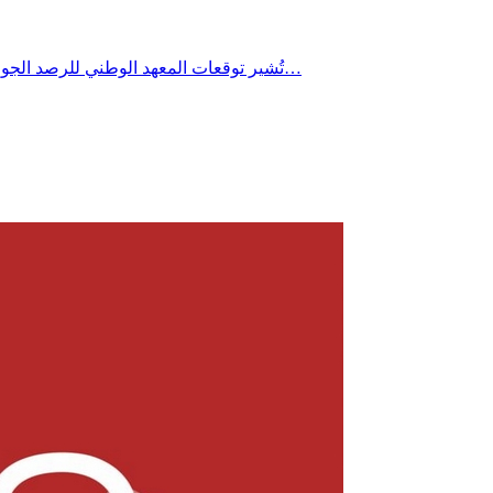
تُشير توقعات المعهد الوطني للرصد الجوي إلى تراجع طفيف جداً في درجات الحرارة يوم الأربعاء 22 جويلية 2026 خاصة بالمناطق الساحلية، مع استمرار الطقس شديد الحرارة بأغلب…