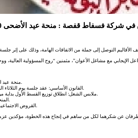
شركة فسفاط قفصة : منحة عيد الأضحى 1400 دينار وإطلاق مفاوضات القانون الأساسي
منحة عيد الأضحى: تحديد مبلغ 1400 دينار، وسيتم صرفها يوم 15 ماي 2025.
القانون الأساسي: عقد جلسة يوم الثلاثاء القادم لتحديد الإطار الزمني والمكاني لانطلاق أشغال المفاوضات.
ملابس الشغل: انطلاق توزيع القسط الأول بداية من يوم الاثنين، فيما يتم توزيع القسط الثاني في أواخر شهر جوان.
المنحة التعويضية للماء: صرف المتخلد منها مع أجور شهر ماي 2025.
القروض الاجتماعية: العودة إلى الشروط والمقاييس السابقة المعتمدة في إسنادها.