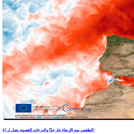
الطقس يوم الإربعاء حار جدّا والدرجات القصوى تصل لـ 47°