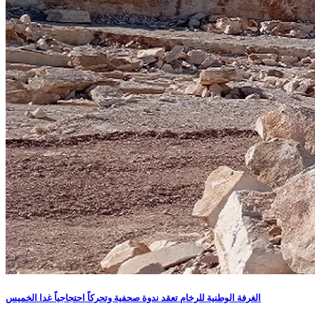
الغرفة الوطنية للرخام تعقد ندوة صحفية وتحركاً احتجاجياً غدا الخميس