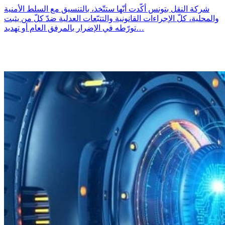
شركة النقل بتونس أكّدت أنّها ستتّخذ، بالتنسيق مع السلط الأمنية
والمحلية، كلّ الإجراءات القانونية والتتبّعات العدلية ضدّ كلّ من يثبت
تورّطه في الإضرار بالمرفق العام أو تهديد…