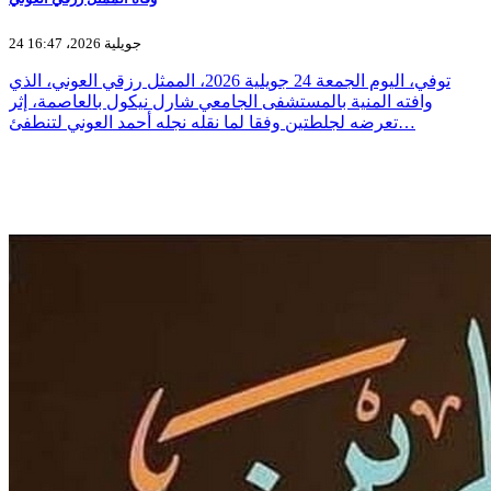
24 جويلية 2026، 16:47
توفي، اليوم الجمعة 24 جويلية 2026، الممثل رزقي العوني، الذي
وافته المنية بالمستشفى الجامعي شارل نيكول بالعاصمة، إثر
تعرضه لجلطتين وفقا لما نقله نجله أحمد العوني لتنطفئ…