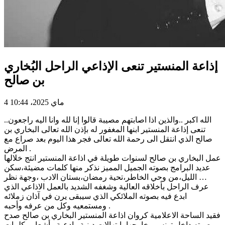
إذاعة المنستير تنعى الإذاعي الراحل البُخاري
بن صالح
4 ماي 2025، 10:44
الله اكبر ..والذين اذا اصابتهم مصيبة قالوا إنا لله وانا اليه راجعون..
تنعى إذاعة المنستير ابنها المغفور له بإذن الله تعالى البخاري بن
صالح الذي انتقل الى رحمة الله تعالى فجر هذا اليوم بعد صراع مع
المرض .
عمل البخاري بن صالح لسنوات طويلة في اذاعة المنستير انتج خلالها
عديد البرامج بصوته الجميل المميز نذكر منها كلمات مضيئة،سكن
الليل،من وحي الخاطر،تحية رمضان،بستان الادب ،وجهة نظر …
عرف الراحل بأخلاقه العالية وشغفه الشديد بالعمل الاذاعي الذي
ابدع فيه بصوته الملائكي الذي سيبقى يرن في آذان زملائه
ومستمعيه وكل من عرفه وأحبه .
فقيد الساحة الاعلامية كروان اذاعة المنستير البخاري بن صالح صدح
صوته داخل تونس وخارجها بابتهالات دينية وادعية وأشعار وكلمات