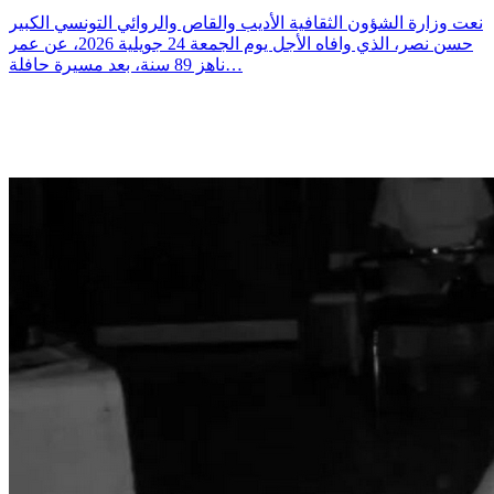
نعت وزارة الشؤون الثقافية الأديب والقاص والروائي التونسي الكبير
حسن نصر، الذي وافاه الأجل يوم الجمعة 24 جويلية 2026، عن عمر
ناهز 89 سنة، بعد مسيرة حافلة…