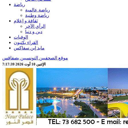
رياضة
رياضة عالمية
رياضة وطنية
ثقافة و إعلام
الرأي الآخر
دين و دنيا
الوفيات
القراء يكتبون
مايد إين سفاكس
موقع الصحفيين التونسيين بصفاقس
الإثنين 10 أوت 2026 7:17:41