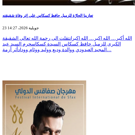
تعازينا الحارّة للزميل حافظ كسكاس على إثر وفاة شقيقته
23 جويلية 2026، 14:27
الله أكبر… الله اكبر… الله اكبرانتقلت الى رحمة الله تعالى الشقيقة
الكبرى للزميل حافظ كسكاس السيدة كسكاسحرم السيد عبد
المجيد العيدودي ووالدة وديع ووليد ووئام وودادأثر أزمة…