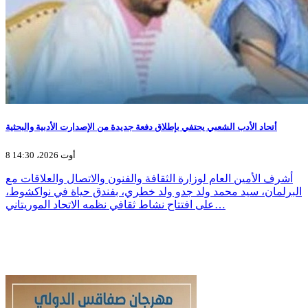
أتحاد الأدب الشعبي يحتفي بإطلاق دفعة جديدة من الإصدارت الأدبية والبحثية
8 أوت 2026، 14:30
أشرف الأمين العام لوزارة الثقافة والفنون والاتصال والعلاقات مع
البرلمان، سيد محمد ولد جدو ولد خطري، بفندق حياة في نواكشوط،
على افتتاح نشاط ثقافي نظمه الاتحاد الموريتاني…