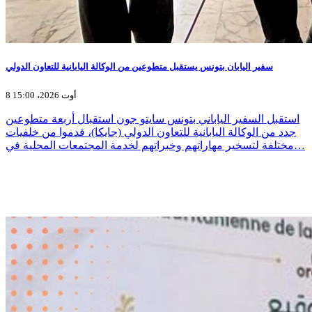
سفير اليابان بتونس يستقبل متطوعين من الوكالة اليابانية للتعاون الدولي
8 أوت 2026، 15:00
استقبل السفير الياباني بتونس سايتو جون استقبال أربعة متطوعين
جدد من الوكالة اليابانية للتعاون الدولي (جايكا)، قدموا من خلفيات
مختلفة لتسخير مهاراتهم وخبراتهم لخدمة المجتمعات المحلية في…