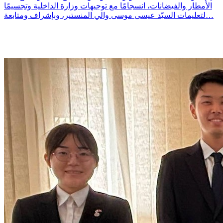
الأمطار والفيضانات، انسجامًا مع توجيهات وزارة الداخلية وتجسيمًا
لتعليمات السيّد عيسى موسى والي المنستير، وبإشراف ومتابعة…