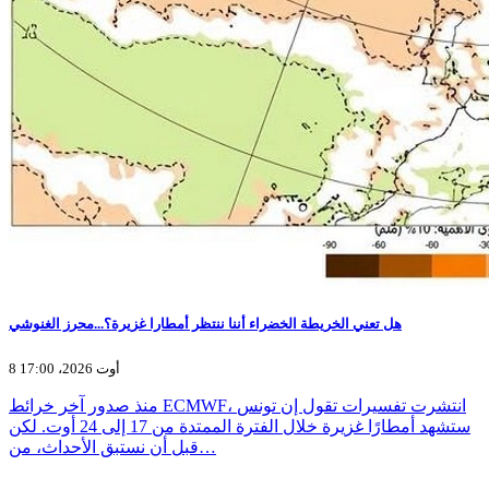
هل تعني الخريطة الخضراء أننا ننتظر أمطارا غزيرة؟...محرز الغنوشي
8 أوت 2026، 17:00
منذ صدور آخر خرائط ECMWF، انتشرت تفسيرات تقول إن تونس
ستشهد أمطارًا غزيرة خلال الفترة الممتدة من 17 إلى 24 أوت. لكن
قبل أن نستبق الأحداث، من…