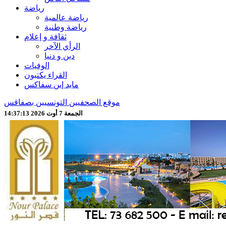
رياضة
رياضة عالمية
رياضة وطنية
ثقافة و إعلام
الرأي الآخر
دين و دنيا
الوفيات
القراء يكتبون
مايد إين سفاكس
موقع الصحفيين التونسيين بصفاقس
الجمعة 7 أوت 2026 14:37:15