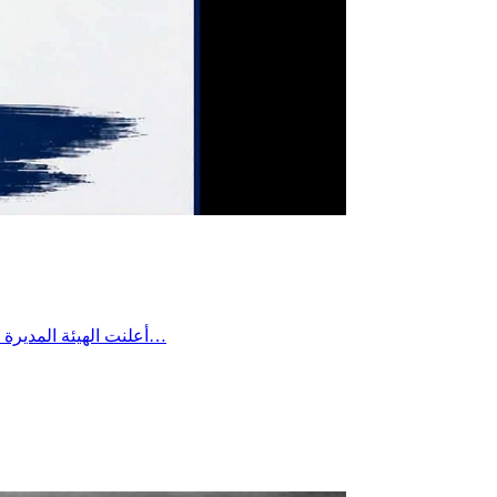
أعلنت الهيئة المديرة للتقدم الرياضي بساقية الداير مؤخرا عن تعيين السيد بلال بن علية رئيسًا لفرع كرة القدم وتمنت له كامل التوفيق والنجاح في مهمته، لما فيه…