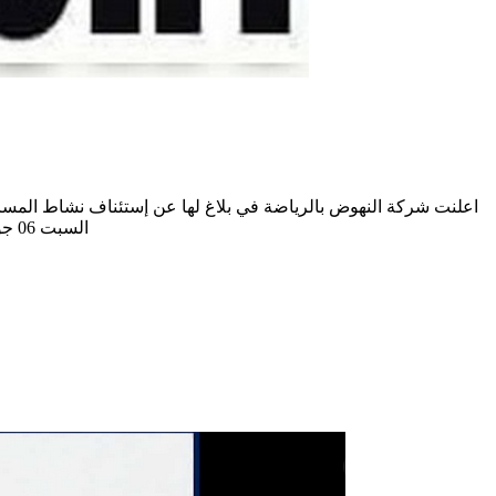
السبت 06 جوان 2020. وتدعوا أصحاب نقاط البيع إلى حسن الاستعداد لإنجاح استئناف نشاطهم والحرص على تعليق البروتوكول الصحي وتطبيق ماجاء فيه