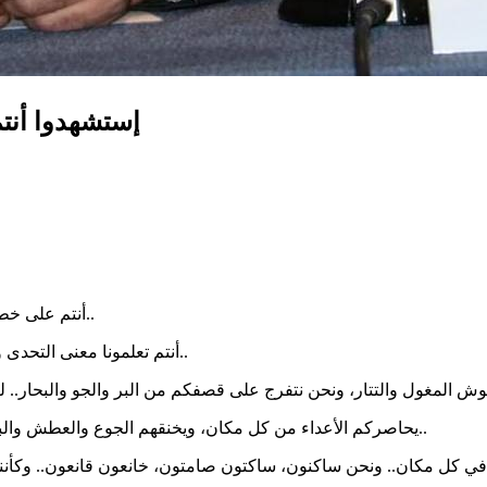
إستشهدوا أنتم
⚜أنتم على خطوط التماس وجبهات النار.. ونحن نؤازركم بالغناء ولف رقابنا بالزنار..
⚜أنتم تعلمونا معنى التحدى وصمود الأحرار، ونحن نساندكم بالرقص والتمايل بالرؤوس والأشعار..
⚜يحاصركم الأعداء من كل مكان، ويخنقهم الجوع والعطش والبرد والحصار.. ونحن نتضامن معكم بالتصفيق وعض الشفاه واللسان..