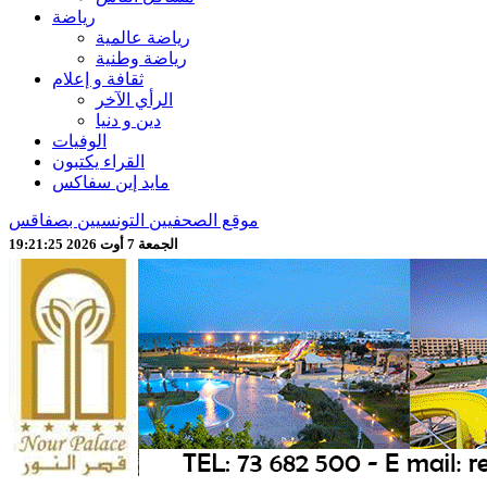
رياضة
رياضة عالمية
رياضة وطنية
ثقافة و إعلام
الرأي الآخر
دين و دنيا
الوفيات
القراء يكتبون
مايد إين سفاكس
موقع الصحفيين التونسيين بصفاقس
الجمعة 7 أوت 2026 19:21:27