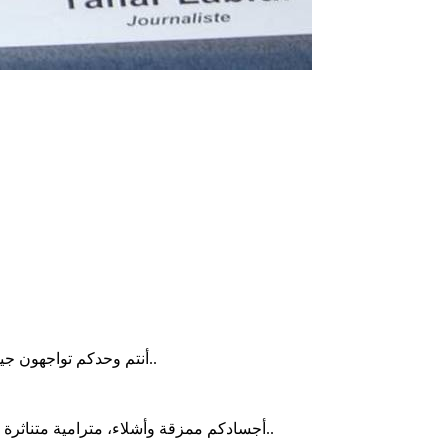
⚜أنتم وحدكم تواجهون جيوش المغول والتتار، ونحن نتفرج على قصفكم من البر والجو والبحار.. لتسيل دمائكم تسقي الأرض والزرع والنبات، وتلون السواقي والأنهار..
⚜أجسادكم ممزقة وأشلاء، مترامية متناثرة في كل مكان.. ونحن ساكنون، ساكتون صامتون، خانعون قانعون.. وكأننا نقول لكم ما قاله الأولون. إذهبوا أنتم وربكم فقاتلوا إنا هنا قاعدون..