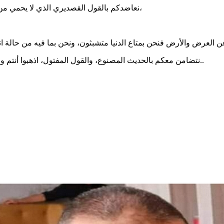
⚜نعاضدكم بالقول القصديري الذي لا يحمي من البرد والجوع والجروح.. لنقول لكم ما لا يقال في مثل ما به تمرون،
⚜نتضامن معكم بالحديث المصنوع، والقول المفتول، اذهبوا أنتم وربكم دافعوا عنكم وعنا عن مقدساتنا عن عزتنا فأرواحنا نحن لاتهون..