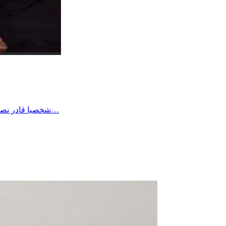
شخصيا قادر نصبر على أي وضع بفضل الله وحده وطاقة الصبر الي اكتسبها الواحد في حياته لكن هناك الكثير من المرضى وكبار السن والأطفال لا طاقة لهم…