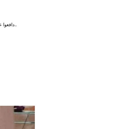
⚜دافعوا عن العرض والأرض فنحن بمتاع الدنيا متشبثون، ونحن بما فيه من حالة انكسار وهوان قانعون، اذهبوا انتم وربكم قاوموا فأعمارنا نحن لاتهون..