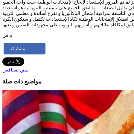
اصلت أشغال اللجنة حيث تم تقييم ما أنجز ثم تم المرور للإستعداد لإنجاح الإمتحانات الوطنية حيث واجه الجميع
 تذليل الصعاب…ما اتفق الجميع على تثمينه و التنويه به هو استعداد
ن التاسعة لمراقبة امتحان الباكالوريا و تفرغ أساتذة و معلمي التربية
 انطلاق الإمتحانات الوطنية تكاد الإستعدادات تكتمل و ستكون الكرة
م س
مشاركة
نبض صفاقس
مواضيع ذات صلة