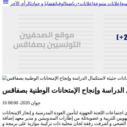
menu
مية
إعلانات متنوعة
اعلانات+
رياضة
الوفيات
قضايا و حوادث
الرأي الآخر
 الدراسة وإنجاح الإمتحانات الوطنية بصفاقس
16 جوان 2020، 08:00
ماعات اللجنة الجهوية لتأمين العودة المدرسية و إنجاز الإمتحانات
مندوبين الجهويين للتربية و عضويةثلة من إطارات المندوبيتين و مدير معهد إضافة
ول الصحي و أشرفت رفقة لجان محلية ذات تركيبة موازية على برمجة و