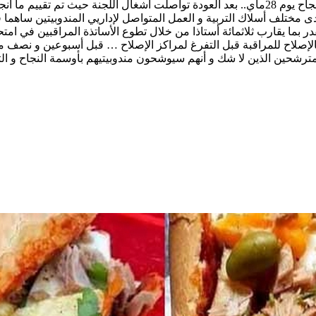
إنجاز الأشغال و التدخلات السابقة للعودة المدرسية التي تمت بنجاح يوم 28ماي.. بعد العودة تو
ختلف أسلاك التربية و العمل المتواصل لإداريي المندوبيتين ساهما في
 بما يقارب ثلاثمائة أستاذا من خلال تطوع الأساتذة المراقبين في امتحا
الإصلاح للمراقبة قبل التفرغ لمراكز الإصلاح … قبل أسبوعين و نصف من