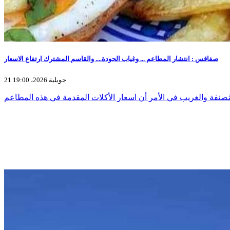
صفاقس : انتشار المطاعم ... وغياب الجودة.... والقاسم المشترك ارتفاع الاسعار
21 جويلية 2026، 19:00