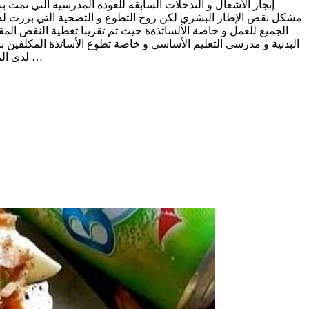
مشكل نقص الإطار البشري لكن روح التطوع و التضحية التي برزت لدى م
الجميع للعمل و خاصة الألساتذةة حيث تم تقريبا تغطية النقص المقدر
البدنية و مدرسي التعليم الأساسي و خاصة تطوع الأساتذة المكلفين ب
لدى المترشحين الذين لا شك و أنهم سيوشحون مندوبيتيهم بأوسمة النجاح و التألق لمكافأة عائلاتهم و أسرتهم التربوية على مجهودات السنين و تعبها …