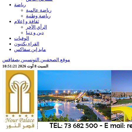
رياضة
رياضة عالمية
رياضة وطنية
ثقافة و إعلام
الرأي الآخر
دين و دنيا
الوفيات
القراء يكتبون
مايد إين سفاكس
موقع الصحفيين التونسيين بصفاقس
السبت 8 أوت 2026 10:51:23