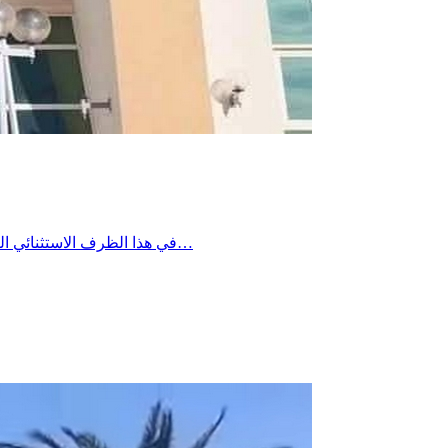
في هذا الظرف الاستثنائي الناجم عن ذروة استهلاك الكهرباء ومع انقطاع التيار الكهربائي عن عدد من عمادات بئر علي بن خليفة، تعلم إدارة المستشفى الجهوي ببئر علي…