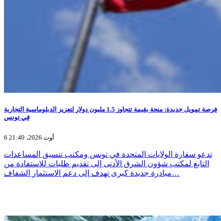
فرصة تمويل جديدة: منحة بقيمة تتجاوز 1.5 مليون دولار لتعزيز الدبلوماسية التجارية
في تونس
6 أوت 2026، 21:40
تدعو سفارة الولايات المتحدة في تونس ومكتب تنسيق المساعدات
التابع لمكتب شؤون الشرق الأدنى إلى تقديم طلبات للاستفادة من
مبادرة جديدة كبرى تهدف إلى دعم الاستثمار الشفاف…