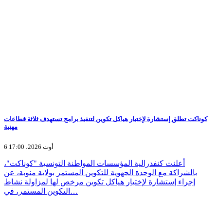
كوناكت تطلق إستشارة لإختيار هياكل تكوين لتنفيذ برامج تستهدف ثلاثة قطاعات
مهنية
6 أوت 2026، 17:00
أعلنت كنفدرالية المؤسسات المواطنة التونسية "كوناكت"،
بالشراكة مع الوحدة الجهوية للتكوين المستمر بولاية منوبة، عن
إجراء إستشارة لإختيار هياكل تكوين مرخص لها لمزاولة نشاط
التكوين المستمر، في…