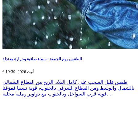
الطقس يوم الجمعة : سماء صافية وحرارة معتدلة
6 أوت 2026، 19:30
طقس قليل السحب على كامل البلاد. الريح من القطاع الشمالي
بالشمال والوسط ومن القطاع الشرقي بالجنوب، قوية نسبيا فمؤقتا
قوية قرب السواحل وبالجنوب مع دواوير رملية محلية…