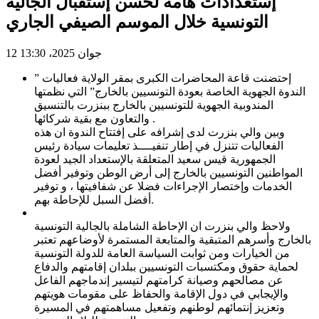
إستعدادات هامة لحسن إستقبال الجالية
التونسية خلال الموسم الصيفي الجاري
12 جوان 2025، 13:30
إحتضنت قاعة المحاضرات الكبرى بمقر الولاية فعاليات ”
الندوة الجهوية الخاصة بعودة التونسيين بالخارج” التي نظمتها
المندوبية الجهوية للتونسيين بالخارج ببنزرت بالتنسيق
والتعاون مع بقية شركائها .
وبين والي بنزرت لدى إشرافه على إفتتاح الندوة ان هذه
الفعاليات تتنزل في إطار تنفيــــذ تعليمات سيادة رئيس
الجمهورية قيس سعيد المتعلقة بالإستعداد الجيد لعودة
المواطنين التونسيين بالخارج إلى أرض الوطن وتوفير أفضل
الخدمات وإختصار الإجراءات فضلا عن شفافيتها ، و توفير
أفضل السبل للإحاطة بهم.
ولاحظ والي بنزرت ان الإحاطة الشاملة بالجالية التونسية
بالخارج وأسرهم المتبقية والمتابعة المستمرة لأوضاعهم تعتبر
من الخيارات ومن ثوابت السياسة العامة للدولة التونسية
لحماية حقوق ومكتسبات التونسيين ببلدان إقامتهم والدفاع
عن مصالحهم وصيانة كرامتهم لتيسير إندماجهم الفاعل
والإيجابي في دول الإقامة والحفاظ على مقومات هويتهم
وتعزيز إنتمائهم لوطنهم وتفعيل مساهمتهم في المسيرة