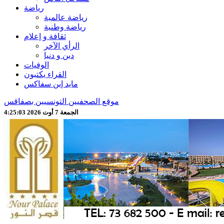
رياضة
رياضة عالمية
رياضة وطنية
ثقافة و إعلام
الرأي الآخر
دين و دنيا
الوفيات
القراء يكتبون
مايد إين سفاكس
موقع الصحفيين التونسيين بصفاقس
الجمعة 7 أوت 2026 4:25:04