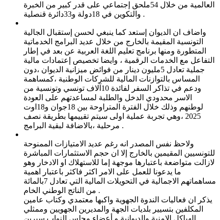
العالمية من خلال 54ملحق إجتماعي على قدر كبير من الخبرة
والتكوين في 18دولة و33دائرة قنصلية .
واضاف ان الديوان إستعد كما ينبغي لحسن إستقبال الجالية
التونسية المقيمة بالخارج من خلال عديد البرامج الخدماتية
المتطورة ومنها برنامج تعليم اللغة العربية عن بعد في إطار
التفاعل مع الخدمات الرقمية ، وايضا تخصيص إعتمادات مالية
جملية تعادل 5مليون دينار من فوائض ميزانية الديوان ،دون
المساس بالتوازنات المالية للشركات الوطنية ،كمساهمة
ودعم في تذاكر السفر لفائدة 10آلاف تونسي وتونسية من
الاسر محدودي الدخل والطلبة لمساعدتهم على العودة
لوطنهم وذلك خلال الفترة المتراوحة بين 18جوان و18اوت
2025 ،وهي تجربة عملية اولى سيتم تقييمها بطريقة نصف
مرحلية ،بالاضافة لبقية البرامج .
ولاحظ نفس المصدر انه رغم عديد الامتيازات الممنوحة
للتونسيين المقيمين بالخارج إلا ان حجم الاستثمارات المباشرة
لازالت متواضعة باعتبارها موجهة إما للاستهلاك او الادخار وهو
ما يدعونا للعمل على الامر اكثر فاكثر باعتبار اهمية
مساهماتهم الاجمالية في التحويلات المالية التي تعادل 7بالمائة
من الناتج الوطني الخام .
يذكر ان فعاليات الندوة الجهوية واكبها معتمدي وكتاب عامين
المكلفين بتسيير بلديات الجهة والمديرين الجهويين وممثلي
الهياكل الامنية والديوانية و أعضاء مجلس النواب سيرين