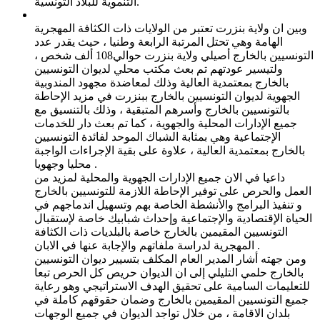
التنموية للبلاد التونسية.
وبين ان ولاية بنزرت تعتبر من الولايات ذات الكثافة المهجرية
الهامة وهي تحتل المرتبة الرابعة وطنيا ، حيث يقدر عدد
التونسيين بالخارج أصيلي ولاية بنزرت حوالي108 ألف شخص ،
ولتيسير عودتهم تم بعث مكتب محلي لديوان التونسيين
بالخارج بمعتمدية العالية وذلك لمعاضدة مجهود المندوبية
الجهوية لديوان التونسيين بالخارج ببنزرت في مزيد الإحاطة
بالتونسيين بالخارج وأسرهم المتبقية ، وذلك بالتنسيق مع
جميع الإدارات المحلية والجهوية ، كما تم بعث دار للخدمات
الإجتماعية وهي بمثابة الشباك الموحد لفائدة التونسيين
بالخارج بمعتمدية العالية ، علاوة على بقية الإجراءات الواجبة
محليا وجهويا .
داعيا في الان جميع الإدارات الجهوية والمحلية لمزيد من
العمل والحرص على توفير الإحاطة اللازمة للتونسيين بالخارج
و تنفيذ البرامج والأنشطة الخاصة بهم وتسهيل اندماجهم في
الحياة الإقتصادية والإجتماعية وإحداث شبابيك خاصة لإستقبال
التونسيين المقيمين بالخارج خاصة بالبلديات ذات الكثافة
المهجرية لدراسة ملفاتهم والإجابة عنها في الابان .
ومن جهته أشار المدير العام المكلف بتسيير ديوان التونسيين
بالخارج حلمي التليلي إلى ان الديوان حريص كل الحرص تبعا
للتعليمات السامية على تحقيق الهدف الاستراتيجي وهو رعاية
جميع التونسيين المقيمين بالخارج وضمان حقوقهم كاملة في
بلدان الاقامة ، من خلال تواجد الديوان في جميع الوجهات