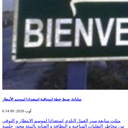
سليانة: ضبط خطة استباقية استعدادا لموسم الأمطار
6 أوت 2026، 14:00
مثلت متابعة سير العمل البلدي استعدادا لموسم الامطار و التوقي
من مخاطر التقلبات المناخية و النظافة و العناية بالبيئة محور جلسة