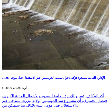
الإدارة العامة للسدود تؤكد دخول ســـد الدويميس حيز الاستغلال قبل موفى 2026
6 أوت 2026، 16:00
أكد المكلف بتسيير الإدارة العامة للسدود والأشغال المائية الكبرى،
فيصل الخميري، أن مشروع سد الدويميس بولاية بنزرت سيدخل حيز
الاستغلال قبل موفى سنة 2026، بما سيمكن من…