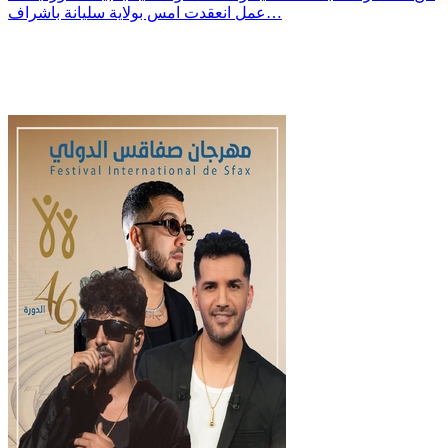
عمل انعقدت امس بولاية سليانة باشراف…