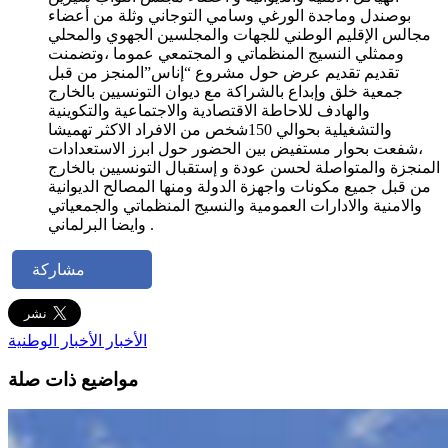
بوصندل وماجدة الورغي وسامي التوجاني وثلة من أعضاء
مجالس الإقليم الوطني للجهات والمجلسين الجهوي والمحلي
وممثلي النسيج المنظماتي و المجتمعي عموما ،وتضمنت
تقديم تقديم عرض حول مشروع “إناس”المنجز من قبل
جمعية خلق وإبداع بالشراكة مع ديوان التونسيين بالخارج
والهادف للاحاطة الاقتصادية والاجتماعية والتكوينية
والتشغيلية بحوالي 150شخص من الافراد الاكثر تهميشا
،شفعت بحوار مستفيض بين الحضور حول ابرز الاستعدادات
المنجزة والمتواصلة لحسن عودة و إستقبال التونسيين بالخارج
من قبل جميع مكونات واجهزة الدولة ومنها المصالح الديوانية
والامنية والادارات العمومية والنسيج المنظماتي والجمعياتي
وايضا البرلماني .
مشاركة
الأخبار
الأخبار الوطنية
مواضيع ذات صلة