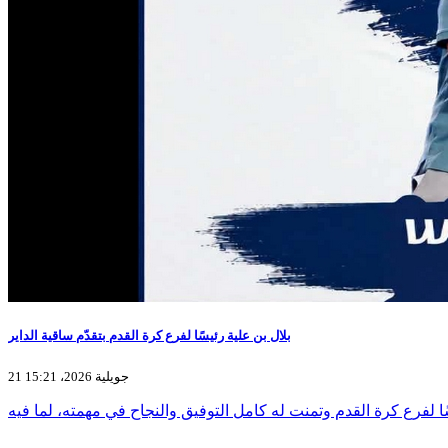
بلال بن علية رئيسًا لفرع كرة القدم بتقدّم ساقية الداير
21 جويلية 2026، 15:21