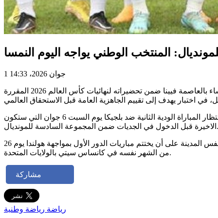
1 جوان 2026، 14:33
يخوض المنتخب التونسي لكرة القدم اختبارا وديا هاما أمام نظيره النمساوي مساء اليوم الاثنين بداية من الساعة السابعة و45 دقيقة مساء بالعاصمة فيينا ضمن تحضيراته لنهائيات كأس العالم 2026 المقررة
وتعد هذه المواجهة فرصة للناخب الوطني صبري اللموشي لمواصلة ضبط الاختيارات الفنية والتكتيكية وتحديد معالم التشكيلة الأساسية في انتظار المباراة الودية الثانية ضد بلجيكا يوم السبت 6 جوان التي ستكون
ول في الجديات ضمن المجموعة السادسة للمونديال.
ويستهل المنتخب التونسي مشواره في المونديال بمواجهة السويد يوم 15 جوان في مونتيري بالمكسيك قبل ملاقاة اليابان يوم 21 جوان في نفس المدينة على أن يختتم مباريات الدور الأول بمواجهة هولندا يوم 26
من الشهر نفسه في كانساس سيتي بالولايات المتحدة.
مشاركة
رياضة
رياضة وطنية