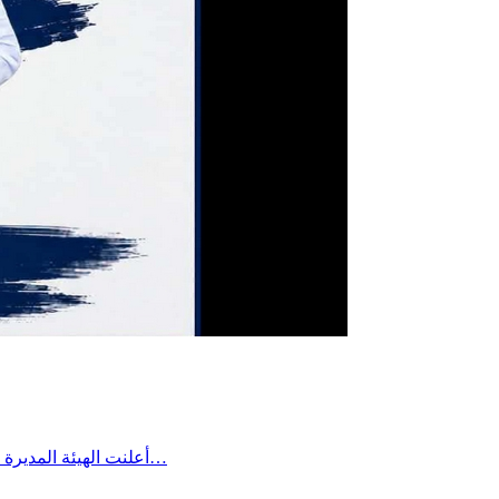
أعلنت الهيئة المديرة للتقدم الرياضي بساقية الداير مؤخرا عن تعيين السيد بلال بن علية رئيسًا لفرع كرة القدم وتمنت له كامل التوفيق والنجاح في مهمته، لما فيه…