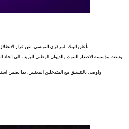
أعلن البنك المركزي التونسي، عن قرار الانطلاق في إطفاء الجيل الثالث للهاتف الجوال في إطار تنفيذ الاستراتيجية الوطنية للتحول الرقمي، وذلك ابتداء من نهاية السداسي الأول لسنة 2027.
ودعت مؤسسة الاصدار البنوك والديوان الوطني للبريد ، الى اتخاذ التد
واوصى بالتنسيق مع المتدخلين المعنيين، بما يضمن استمرارية الخدمات وحسن سيرها وتفادي أي مخاطر لوجستية أو تشغيلية أو تقنية محتملة، وفق مذكرة وجهها الى البنوك والديوان الوطني للبريد.