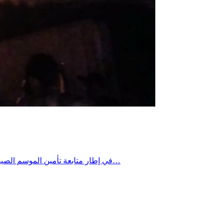
في إطار متابعة تأمين الموسم الصيفي 2026 وتعزيز الجهود الوطنية للوقاية من حرائق الغابات، نظم الديوان الوطني للحماية المدنية، ، ندوة صحفية صباح اليوم الأربعاء 22 جويلية…