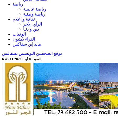
رياضة
رياضة عالمية
رياضة وطنية
ثقافة و إعلام
الرأي الآخر
دين و دنيا
الوفيات
القراء يكتبون
مايد إين سفاكس
موقع الصحفيين التونسيين بصفاقس
السبت 8 أوت 2026 6:45:13