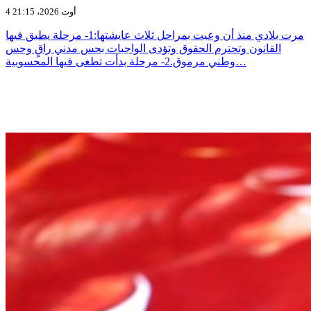
4 أوت 2026، 21:15
مرت بلادي منذ أن وعيت بمراحل ثلاث عايشتها:1- مرحلة يطبق فيها
القانون وتحترم الحقوق وتؤدى الواجبات بحس مدني راقٍ وحس
وطني مرموق.2- مرحلة بدأت تطغى فيها المحسوبية…