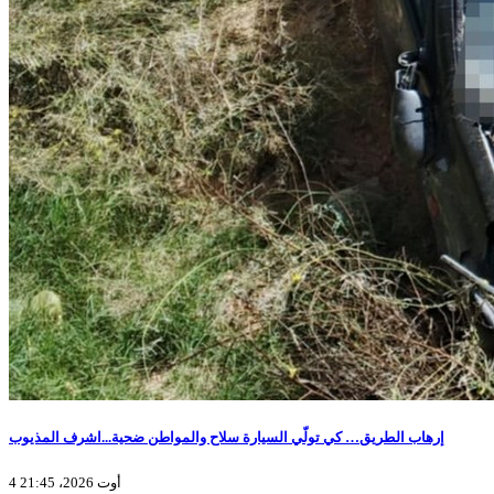
إرهاب الطريق… كي تولّي السيارة سلاح والمواطن ضحية...اشرف المذيوب
4 أوت 2026، 21:45