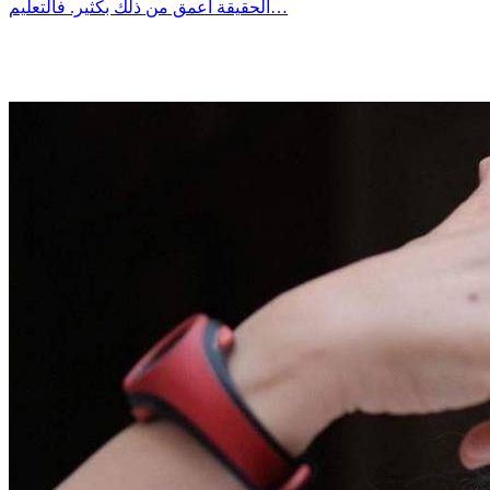
الحقيقة أعمق من ذلك بكثير. فالتعليم…