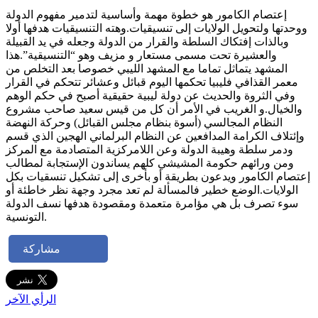
إعتصام الكامور هو خطوة مهمة وأساسية لتدمير مفهوم الدولة
ووحدتها ولتحويل الولايات إلى تنسيقيات.وهته التنسيقيات هدفها أولا
وبالذات إفتكاك السلطة والقرار من الدولة وجعله في يد القبيلة
والعشيرة تحت مسمى مستعار و مزيف وهو “التنسيقية”.هذا
المشهد يتماثل تماما مع المشهد الليبي خصوصا بعد التخلص من
معمر القذافي فليبيا تحكمها اليوم قبائل وعشائر تتحكم في القرار
وفي الثروة والحديث عن دولة ليبية حقيقية أصبح في حكم الوهم
والخيال.و الغريب في الأمر أن كل من قيس سعيد صاحب مشروع
النظام المجالسي (أسوة بنظام مجلس القبائل) وحركة النهضة
وإئتلاف الكرامة المدافعين عن النظام البرلماني الهجين الذي قسم
ودمر سلطة وهيبة الدولة وعن اللامركزية المتصادمة مع المركز
ومن ورائهم حكومة المشيشي كلهم يساندون الإستجابة لمطالب
إعتصام الكامور ويدعون بطريقة أو بأخرى إلى تشكيل تنسقيات بكل
الولايات.الوضع خطير فالمسألة لم تعد مجرد وجهة نظر خاطئة أو
سوء تصرف بل هي مؤامرة متعمدة ومقصودة هدفها نسف الدولة
التونسية.
مشاركة
الرأي الآخر