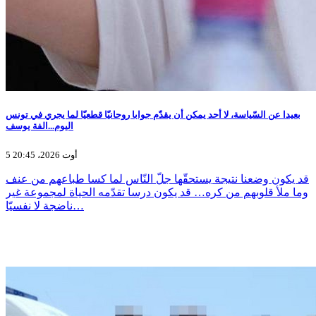
بعيدا عن السّياسة، لا أحد يمكن أن يقدّم جوابا روحانيّا قطعيّا لما يجري في تونس
اليوم...الفة يوسف
5 أوت 2026، 20:45
قد يكون وضعنا نتيجة يستحقّها جلّ النّاس لما كسا طباعهم من عنف
وما ملأ قلوبهم من كره… قد يكون درسا تقدّمه الحياة لمجموعة غير
ناضجة لا نفسيّا…