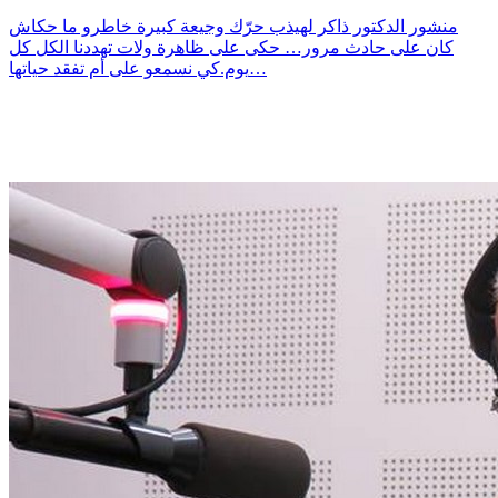
منشور الدكتور ذاكر لهيذب حرّك وجيعة كبيرة خاطرو ما حكاش
كان على حادث مرور… حكى على ظاهرة ولات تهددنا الكل كل
يوم.كي نسمعو على أم تفقد حياتها…