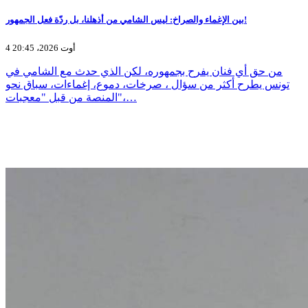
بين الإغماء والصراخ: ليس الشامي من أذهلنا، بل ردّة فعل الجمهور!
4 أوت 2026، 20:45
من حق أي فنان يفرح بجمهوره، لكن الذي حدث مع الشامي في
تونس يطرح أكثر من سؤال ، صرخات، دموع، إغماءات، سباق نحو
المنصة من قبل "معجبات"،…