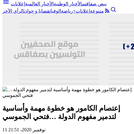
menu
نبض صفاقس
الأخبار الوطنية
الأخبار العالمية
إعلانات
متنوعة
اعلانات+
رياضة
الوفيات
قضايا و حوادث
الرأي الآخر
إعتصام الكامور هو خطوة مهمة وأساسية
لتدمير مفهوم الدولة …فتحي الجموسي
11 نوفمبر 2020، 21:51