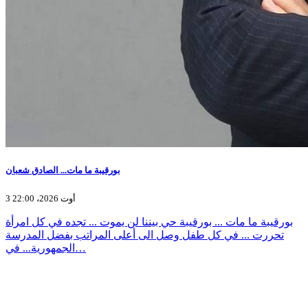
بورقيبة ما مات... الصادق شعبان
3 أوت 2026، 22:00
بورقيبة ما مات ... بورقيبة حي بيننا لن يموت ... تجده في كل امرأة
تحررت ... في كل طفل وصل الى أعلى المراتب بفضل المدرسة
الجمهورية... في…