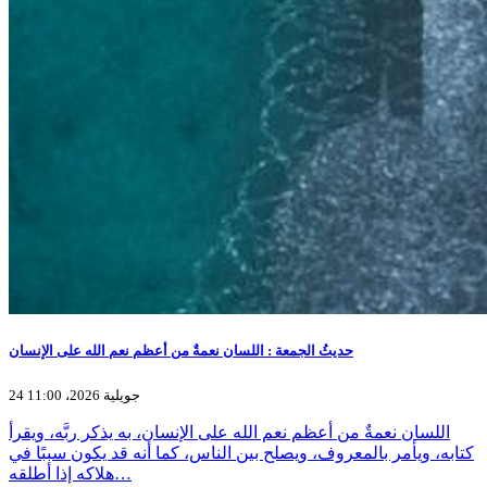
حديثُ الجمعة : اللسان نعمةٌ من أعظم نعم الله على الإنسان
24 جويلية 2026، 11:00
اللسان نعمةٌ من أعظم نعم الله على الإنسان، به يذكر ربَّه، ويقرأ
كتابه، ويأمر بالمعروف، ويصلح بين الناس، كما أنه قد يكون سببًا في
هلاكه إذا أطلقه…