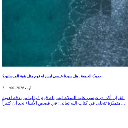
حديثُ الجمعة : هل سيدنا عيسى ليس له قوم مثل بقية المرسلين؟
7 أوت 2026، 11:00
القرآن أكد ان عيسى عليه السلام ليس له قوم ! يا لها من دقة لغوية
متميّزة تتجلى في كتاب الله تعالى: في قصص الأنبياء نجد أن كثيراً…