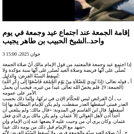
إقامة الجمعة عند اجتماع عيد وجمعة في يوم
واحد..الشيخ الحبيب بن طاهر يجيب
3 جوان 2025، 15:00
إذا اجتمع عيد وجمعة فالمعتمد من قول الإمام مالك أنّ صلاة الجمعة
تُصلّى على أنّها فريضة وصلاة العيد تُصلى على أنّها سنة مؤكدة ولا
تُسقِطُ السنّةُ الفرضَ، والدليل:
أ ـ قوله تعالى: (إِذَا نُودِيَ لِلصَّلاَةِ مِنْ يَوْمِ الْجُمُعَةِ فَاسْعَوْا إِلَى ذِكْرِ اللَّهِ)
[الجمعة: 9]. فلم يخصّ الله تعالى عيداً من غيره، فيجب أن يحمل
الأمر على عمومه.
ب ـ أنّ الفرائض ليس للحكّام الإذن في تركها، وإنّما ذلك بحسب
العذر فمتى أسقطها العذر سقطت، ولم يكن للإمام المطالبة بها إذا
أسقطها. قال ابن القاسم في المدونة: «قال مالك: ولم يبلغني أن
أحداً أذن لأهل العوالي إلاّ عثمان. ولم يكن مالك يرى الذي فعل
عثمان. وكان يرى أن من وجبت عليه لا يضعها عنه إذن الإمام وإن
شهد مع الإمام قبل ذلك من يومه ذلك عيداً».
ج ـ أنّ صلاة العيد سنّة والجمعة فرض ولا تُسقط السّنّة الفرضَ لأنّه