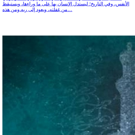
الأنفس، وفي التاريخ؛ ليستدل الإنسان بها على ما وراءها، ويستيقظ
من غفلته، ويعود إلى ربه.ومن هذه…