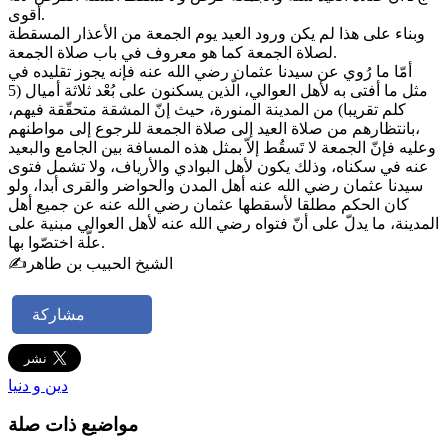
أقوى.
وبناء على هذا لم يكن ورود العيد يوم الجمعة من الأعذار المسقطة
لصلاة الجمعة كما هو معروف في باب صلاة الجمعة.
أمّا ما رُوي عن سيدنا عثمان رضي الله عنه فإنه يجوز تقليده في
مثل ما أفتى به لأهل العوالي، الّذين يسكنون على بُعْد ثلاثة أميال (5
كلم تقريبا) من المدينة المنورة، حيث إنّ المشقة متحقّقة فيهم،
بانتظارهم من صلاة العيد إلى صلاة الجمعة للرجوع إلى مواطنهم،
وعليه فإنّ الجمعة لا تَسقُط إلاّ بمثل هذه المسافة بين الجامع والبعيد
عنه في سكناه، وذلك يكون لأهل البوادي والأرياف، ولا تشمل فتوى
سيدنا عثمان رضي الله عنه أهل المدن والحواضر والقرى أبدا، ولو
كان الحكم مطلقا لأسقطها عثمان رضي الله عنه عن جميع أهل
المدينة، ما يدلّ على أنّ فتواه رضي الله عنه لأهل العوالي مبنية على
علّة اختصّوا بها.
✍️الشيخ الحبيب بن طاهر
مشاركة
دين و دنيا
مواضيع ذات صلة