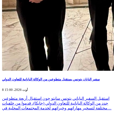
سفير اليابان بتونس يستقبل متطوعين من الوكالة اليابانية للتعاون الدولي
8 أوت 2026، 15:00
استقبل السفير الياباني بتونس سايتو جون استقبال أربعة متطوعين
جدد من الوكالة اليابانية للتعاون الدولي (جايكا)، قدموا من خلفيات
مختلفة لتسخير مهاراتهم وخبراتهم لخدمة المجتمعات المحلية في…