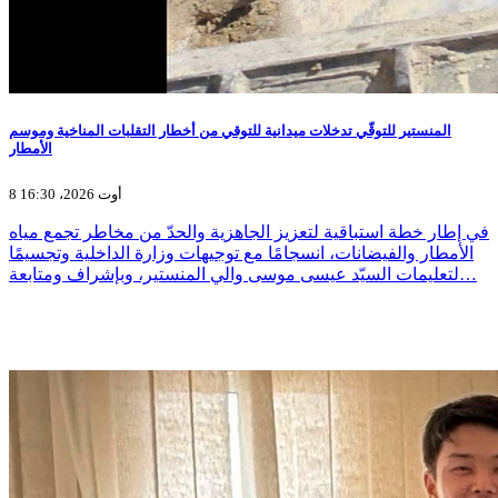
المنستير للتوقّي تدخلات ميدانية للتوقي من أخطار التقلبات المناخية وموسم
الأمطار
8 أوت 2026، 16:30
في إطار خطة استباقية لتعزيز الجاهزية والحدّ من مخاطر تجمع مياه
الأمطار والفيضانات، انسجامًا مع توجيهات وزارة الداخلية وتجسيمًا
لتعليمات السيّد عيسى موسى والي المنستير، وبإشراف ومتابعة…