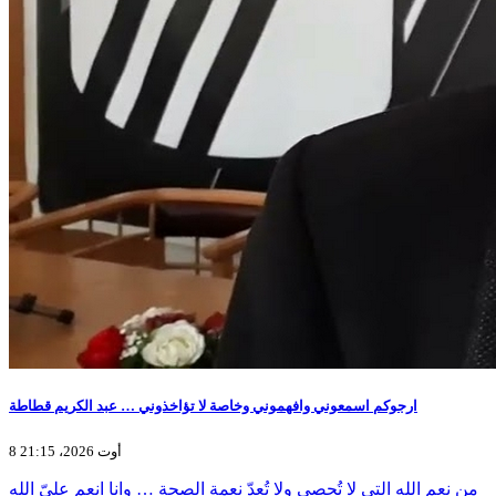
ارجوكم اسمعوني وافهموني وخاصة لا تؤاخذوني … عبد الكريم قطاطة
8 أوت 2026، 21:15
من نعم الله التي لا تُحصى ولا تُعدّ نعمة الصحة … وانا انعم عليّ الله