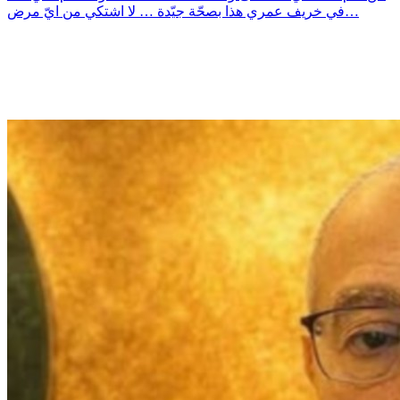
في خريف عمري هذا بصحّة جيّدة … لا اشتكي من ايّ مرض…