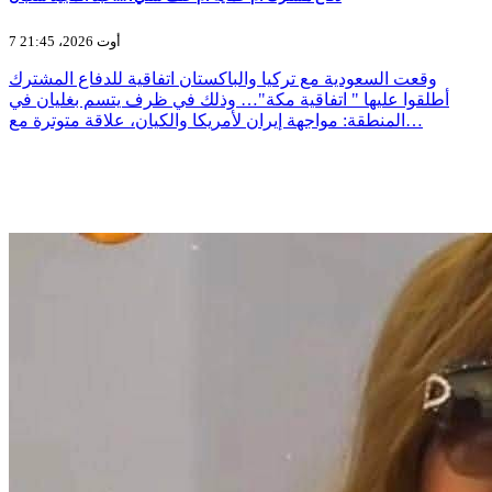
7 أوت 2026، 21:45
وقعت السعودية مع تركيا والباكستان اتفاقية للدفاع المشترك
أطلقوا عليها " اتفاقية مكة"… وذلك في ظرف يتسم بغليان في
المنطقة: مواجهة إيران لأمريكا والكيان، علاقة متوترة مع…