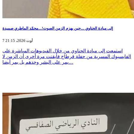
إلى ميادة الحناوي ....حين يهزم الزمن الصوت!....محمّد الماطري صميدة
7 أوت 2026، 21:15
استمعت إلى ميادة الحناوي من خلال الفيديوهات المباشرة على
الفايسبوك المسربة من حفلة قرطاج فأيقنت مرة أخرى أن الزمن لا
يمر على البشر وحدهم بل يمر أيضا…