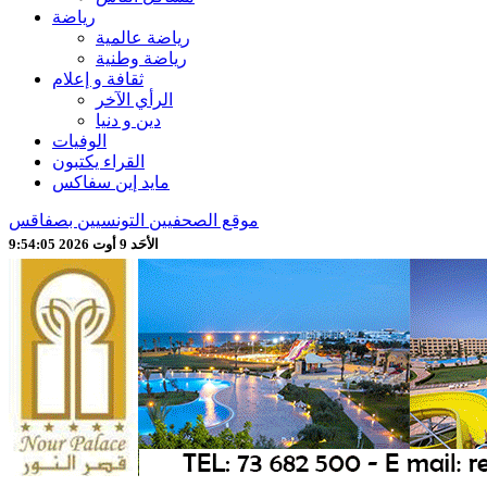
رياضة
رياضة عالمية
رياضة وطنية
ثقافة و إعلام
الرأي الآخر
دين و دنيا
الوفيات
القراء يكتبون
مايد إين سفاكس
موقع الصحفيين التونسيين بصفاقس
الأحَد 9 أوت 2026 9:54:07