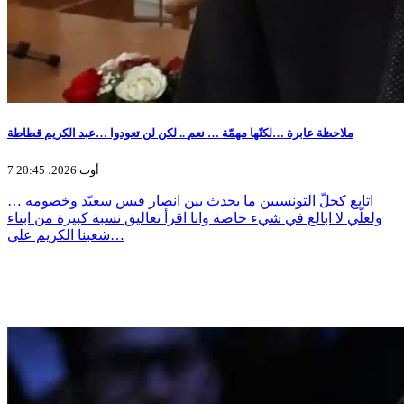
ملاحظة عابرة …لكنّها مهمّة … نعم .. لكن لن تعودوا …عبد الكريم قطاطة
7 أوت 2026، 20:45
اتابع كجلّ التونسيين ما يحدث بين انصار قيس سعيّد وخصومه …
ولعلّي لا ابالغ في شيء خاصة وانا اقرأ تعاليق نسبة كبيرة من ابناء
شعبنا الكريم على…