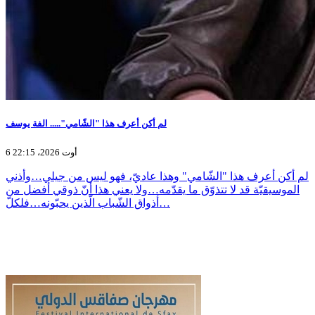
لم أكن أعرف هذا "الشّامي"..... الفة يوسف
6 أوت 2026، 22:15
لم أكن أعرف هذا "الشّامي" وهذا عاديّ، فهو ليس من جيلي…وأذني
الموسيقيّة قد لا تتذوّق ما يقدّمه…ولا يعني هذا أنّ ذوقي أفضل من
أذواق الشّباب الّذين يحبّونه…فلكلّ…