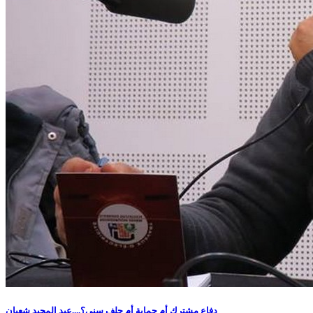
دفاع مشترك أم حماية أم حلف سني؟....عبد المجيد شعبان