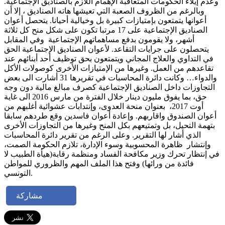
وعدم إيلاء الحكومات المتعاقبة الإهمام اللازم بالصناديق الإجتماعية.
وبالرغم من الظروف الصعبة التي تعيشها هاته الصناديق ، إلا أن
أعوانها يتمتعون بإمتيازات كبيرة بل وخيالية أحيانا. يتحصل أعوان
الصناديق الإجتماعية على 17 مرتبا تكون على شكل منح كل ثلاثة
أشهر، ولا يقومون بدفع مساهماتهم الإجتماعية وفي المقابل
يتحصلون على جرايات التقاعد. لأعوان الصناديق الإجتماعية الحق
في التداوي والعلاج المجاني ويتمتعون بحق توظيف أحد أبنائهم عند
تقاعدهم من العمل. وغيرها من الإمتيازات الأخرى كوصولات الأكل
والدواء… وكانت دائرة المحاسبات في تقريرها 31 أشارت الى بعض
التجاوزات داخل الصناديق الإجتماعية كصرف مبالغ مالية دون وجه
حق، بما يفوق مليون دينار خلال الفترة من مارس 2016 الى غاية
أوت 2017، بعنوان منحة العدوى، وإنتدابات عشوائية أغلبهم من
أعوان الصندوق واقاربهم. وإعادة أعوان فاسدين وقع طردهم سابقا
بتهمة التحيل، بل وتمتيعهم بكل المنح وغيرها من التجاوزات الأخرى
الذي أشار لها التقرير. وعلى الرغم من تقرير دائرة المحاسبات
وإنتشار ظاهرة المحسوبية وسوء الإدارة، تلازم الحكومة الصمت،
في إنتظار تحرك وزير مكافحة الفساد ومنظمة رقابة(هيأة الطبيب لا
فائدة من ورائها) وفتح هذا الملف المهم والظروري للمواطن
التونسي.
مشاركة