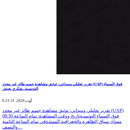
تقرير تحليلي وميداني: توثيق مشاهدة جسم طائر غير محدد (UAP) فوق السماء
التونسية...شكري يعيش
8 أوت 2026، 23:31
تقرير تحليلي وميداني: توثيق مشاهدة جسم طائر غير محدد (UAP)
فوق السماء التونسيةتاريخ ووقت المشاهدة: تمام الساعة 08:30
مساء. سياق الظاهرة والجغرافية الممتدةفي تمام الساعة الثامنة
والنصف…