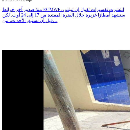
منذ صدور آخر خرائط ECMWF، انتشرت تفسيرات تقول إن تونس
ستشهد أمطارًا غزيرة خلال الفترة الممتدة من 17 إلى 24 أوت. لكن
قبل أن نستبق الأحداث، من…