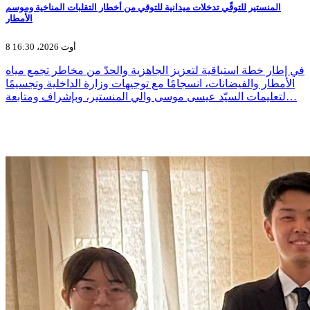
المنستير للتوقّي تدخلات ميدانية للتوقي من أخطار التقلبات المناخية وموسم
الأمطار
8 أوت 2026، 16:30
في إطار خطة استباقية لتعزيز الجاهزية والحدّ من مخاطر تجمع مياه
الأمطار والفيضانات، انسجامًا مع توجيهات وزارة الداخلية وتجسيمًا
لتعليمات السيّد عيسى موسى والي المنستير، وبإشراف ومتابعة…