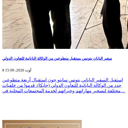
سفير اليابان بتونس يستقبل متطوعين من الوكالة اليابانية للتعاون الدولي
8 أوت 2026، 15:00
استقبل السفير الياباني بتونس سايتو جون استقبال أربعة متطوعين
جدد من الوكالة اليابانية للتعاون الدولي (جايكا)، قدموا من خلفيات
مختلفة لتسخير مهاراتهم وخبراتهم لخدمة المجتمعات المحلية في…