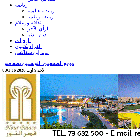
رياضة
رياضة عالمية
رياضة وطنية
ثقافة و إعلام
الرأي الآخر
دين و دنيا
الوفيات
القراء يكتبون
مايد إين سفاكس
موقع الصحفيين التونسيين بصفاقس
الأحَد 9 أوت 2026 8:01:38