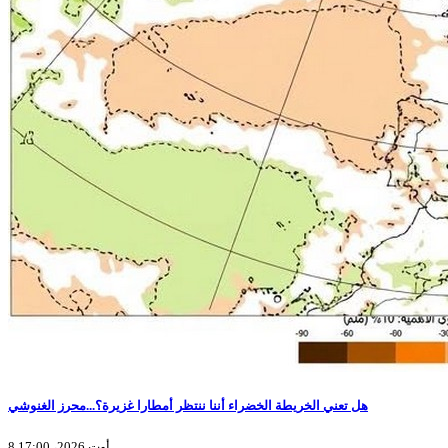
هل تعني الخريطة الخضراء أننا ننتظر أمطارا غزيرة؟...محرز الغنوشي
8 أوت 2026، 17:00