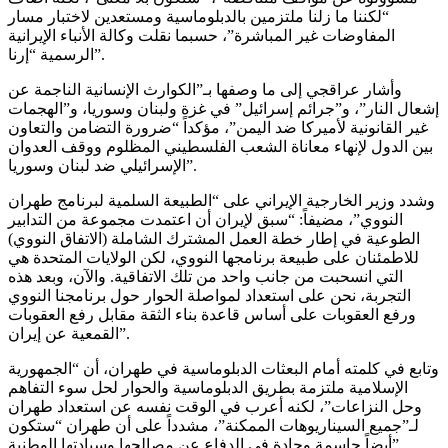
“لكننا ما زلنا ملتزمين بالدبلوماسية ومستعدين لاختبار مسار
المفاوضات غير المباشرة”، حسبما نقلت وكالة الأنباء الإيرانية
الرسمية “إرنا”.
وأشار عراقجي إلى ما وصفها بـ”الكوارث الإنسانية الناجمة عن
إشعال النار”، و”جرائم إسرائيل” في غزة ولبنان وسوريا، و”الهجمات
غير القانونية لأميركا ضد اليمن”، مؤكداً “ضرورة التضامن والتعاون
بين الدول لإنهاء معاناة الشعب الفلسطيني المظلوم ووقف العدوان
الإسرائيلي ضد لبنان وسوريا”.
وشدد وزير الخارجية الإيراني على “الطبيعة السلمية لبرنامج طهران
النووي”، مضيفاً: “سبق لإيران أن اعتمدت مجموعة من التدابير
الطوعية في إطار خطة العمل المشترك الشاملة (الاتفاق النووي)
للاطمئنان على طبيعة برنامجها النووي، لكن الولايات المتحدة هي
التي انسحبت من جانب واحد من تلك الاتفاقية. والآن، وبعد هذه
التجربة، نحن على استعداد لمواصلة الحوار حول برنامجنا النووي
ورفع العقوبات على أساس قاعدة بناء الثقة مقابل رفع العقوبات
القمعية عن إيران”.
وتابع في كلمته أمام البعثات الدبلوماسية في طهران، أن “الجمهورية
الإسلامية ملتزمة بطريق الدبلوماسية والحوار لحل سوء التفاهم
وحل النزاعات”، لكنه أعرب في الوقت نفسه عن استعداد طهران
لـ”جميع السيناريوهات الممكنة”، مشدداً على أن طهران “ستكون
أيضاً حاسمة وجادة في الدفاع عن مصالحها وسيادتها الوطنية”.