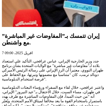
إيران تتمسك بـ”المفاوضات غير المباشرة”
مع واشنطن.
7 افريل 2025، 09:00
جدد وزير الخارجية الإيراني، عباس عراقجي، التأكيد على استعداد
بلاده لـ”مفاوضات غير مباشرة” مع الولايات المتحدة بشأن برنامج
طهران النووي، معتبراً أن الرد الإيراني على رسالة الرئيس الأميركي
دونالد ترمب، كان “متناسباً مع مضمونها ونبرتها، مع الحفاظ على
فرصة استخدام الدبلوماسية”.
واعتبر عراقجي، خلال لقاء مع السفراء ورؤساء البعثات الدبلوماسية
في طهران، مساء السبت، خلال الاحتفال بـ”عيد النيروز” الإيراني،
أنه “من حيث المبدأ، فإن المفاوضات المباشرة مع طرف يهدد
باستمرار باستخدام القوة ما يعد مخالفاً لميثاق الأمم المتحدة، ويُعبّر
مسؤولوه عن مواقف متناقضة”، “ستكون بلا معنى”، لكنه أضاف