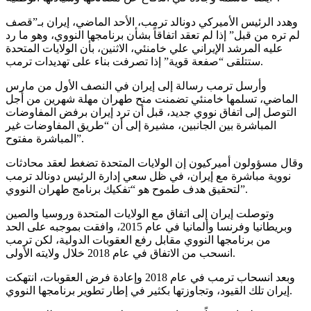
وهدد الرئيس الأميركي دونالد ترمب، الأحد الماضي، إيران بـ”قصف
لم تره من قبل” إذا لم تعقد اتفاقاً بشأن برنامجها النووي، وهو ما رد
عليه المرشد الإيراني علي خامنئي، الاثنين، بأن الولايات المتحدة
ستتلقى “صفعة قوية” إذا تصرفت بناء على تهديدات ترمب.
وأرسل ترمب رسالة إلى إيران في النصف الأول من مارس
الماضي، تسلمها خامنئي تضمنت منح طهران مهلة شهرين من أجل
التوصل إلى اتفاق نووي جديد، قبل أن ترد إيران برفض المفاوضات
المباشرة بين الجانبين، مشيرة إلى أن “طريق المفاوضات غير
المباشرة مفتوح”.
وقال مسؤولون أميركيون إن الولايات المتحدة تضغط لعقد محادثات
نووية مباشرة مع إيران، في ظل سعي إدارة الرئيس دونالد ترمب
لتحقيق هدف طموح هو “تفكيك برنامج طهران النووي”.
وتوصلت إيران إلى اتفاق مع الولايات المتحدة وروسيا والصين
وبريطانيا وفرنسا وألمانيا في عام 2015، وافقت بموجبه على الحد
من برنامجها النووي مقابل رفع العقوبات الدولية، لكن ترمب
انسحب من الاتفاق في عام 2018 خلال ولايته الأولى.
وبعد انسحاب ترمب في عام 2018 وإعادة فرض العقوبات، انتهكت
إيران تلك القيود، وتجاوزتها بكثير في إطار تطوير برنامجها النووي.