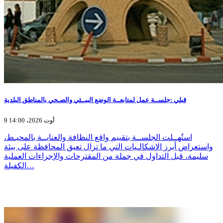
قبلي :جلســة عمل لمتابعــة الوضع البيــئي والصـحي بالمناطق البلدية
9 أوت 2026، 14:00
استُهــلت الجلســة بتقييم واقع النظافة والعنايــة بالمحيـط،
واستعراض أبرز الإشكالـيات التي ما تزال تعيق المحافظة على بيئة
سليمة، قبل التداول في جملة من المقترحات والإجراءات العملية
الكفيلة…