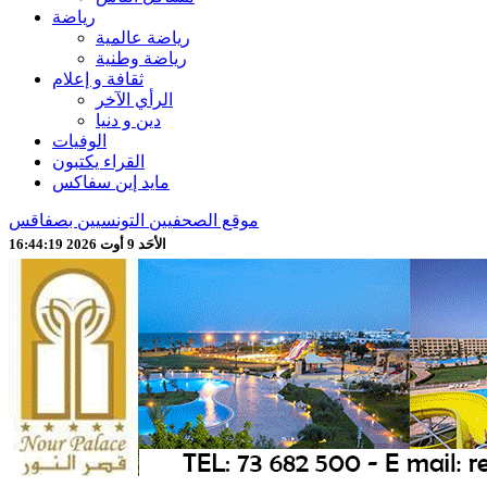
رياضة
رياضة عالمية
رياضة وطنية
ثقافة و إعلام
الرأي الآخر
دين و دنيا
الوفيات
القراء يكتبون
مايد إين سفاكس
موقع الصحفيين التونسيين بصفاقس
الأحَد 9 أوت 2026 16:44:21