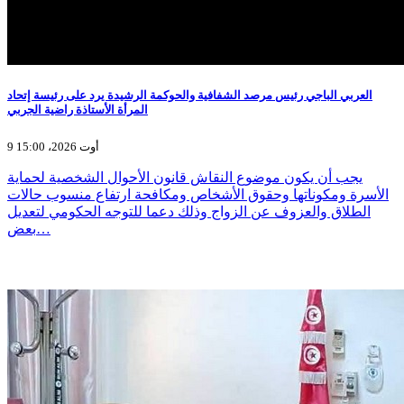
العربي الباجي رئيس مرصد الشفافية والحوكمة الرشيدة يرد على رئيسة إتحاد
المرأة الأستاذة راضية الجربي
9 أوت 2026، 15:00
يجب أن يكون موضوع النقاش قانون الأحوال الشخصية لحماية
الأسرة ومكوناتها وحقوق الأشخاص ومكافحة ارتفاع منسوب حالات
الطلاق والعزوف عن الزواج وذلك دعما للتوجه الحكومي لتعديل
بعض…