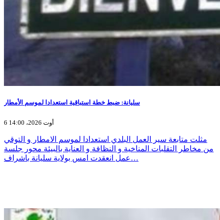
سليانة: ضبط خطة استباقية استعدادا لموسم الأمطار
6 أوت 2026، 14:00
مثلت متابعة سير العمل البلدي استعدادا لموسم الامطار و التوقي
من مخاطر التقلبات المناخية و النظافة و العناية بالبيئة محور جلسة
عمل انعقدت امس بولاية سليانة باشراف…