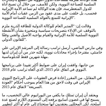
السلمية للصناعة النووية، ولكن للأسف، من خلال أن تصبح أداة
للدول المتغطرسة، فإن هذه الوكالة لم تساعد الأمة الإيرانية
فحسب، بل خلقت على مدى عقود من الزمن عقبات أمام الأمة
الإيرانية للتمتع بالفوائد السلمية للصناعة النووية”.
وقالت إن: “المدير العام للوكالة الدولية للطاقة الذرية ملزم
بالتوقف عن الإدلاء بتصريحات سياسية ومتحيزة بشأن الأنشطة
النووية السلمية للأمة الإيرانية والقيام بواجبه الأصيل والفني وفقًا
للقانون الدولي”.
وفي مارس الماضي، أرسل ترامب رسالة إلى المرشد الإيراني علي
خامنئي، مقترحا بإجراء محادثات نووية، لكنه حذر من أن إيران لديها
مهلة شهرين فقط للدبلوماسية.
من جانبها، وافقت إيران على ضوابط أكثر تقييدا على برنامجها
النووي في اتفاق عام 2015، الذي ألغاه ترامب عام 2018.
في المقابل، من المقرر إعادة فرض العقوبات على البرنامج النووي
الإيراني في وقت لاحق من هذا العام بموجب أحكام “العودة
السريعة” لاتفاق عام 2015.
ويعتقد أن إيران تمتلك ما يكفي من اليورانيوم عالي التخصيب، ما
يسمح لها في غضون أسابيع برفعه إلى المستوى اللازم لصنع عدة
أسلحة، لكن المحللين يعتقدون أنها ستحتاج إلى عام أو أكثر لتطوير