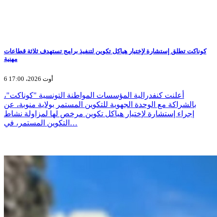
كوناكت تطلق إستشارة لإختيار هياكل تكوين لتنفيذ برامج تستهدف ثلاثة قطاعات
مهنية
6 أوت 2026، 17:00
أعلنت كنفدرالية المؤسسات المواطنة التونسية "كوناكت"،
بالشراكة مع الوحدة الجهوية للتكوين المستمر بولاية منوبة، عن
إجراء إستشارة لإختيار هياكل تكوين مرخص لها لمزاولة نشاط
التكوين المستمر، في…