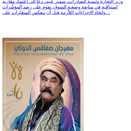
وزير التجارة وتنمية الصادرات، سمير عبيد، دعا إلى اعتماد مقاربة
استباقية في متابعة وضعية السوق، تقوم على رصد المؤشّرات
واتخاذ الإجراءات اللاّزمة قبل أن تنعكس المتغيّرات على…