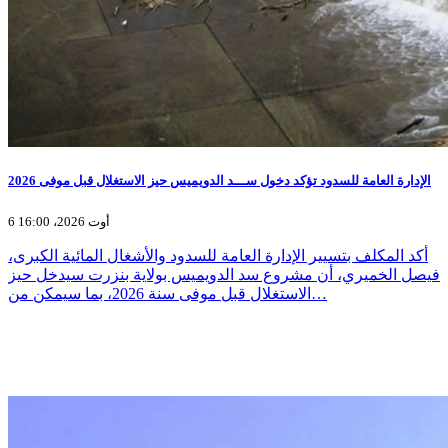
الإدارة العامة للسدود تؤكد دخول ســـد الدويميس حيز الاستغلال قبل موفى 2026
6 أوت 2026، 16:00
أكد المكلف بتسيير الإدارة العامة للسدود والأشغال المائية الكبرى،
فيصل الخميري، أن مشروع سد الدويميس بولاية بنزرت سيدخل حيز
الاستغلال قبل موفى سنة 2026، بما سيمكن من…