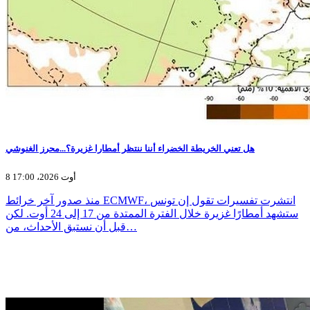
هل تعني الخريطة الخضراء أننا ننتظر أمطارا غزيرة؟...محرز الغنوشي
8 أوت 2026، 17:00
منذ صدور آخر خرائط ECMWF، انتشرت تفسيرات تقول إن تونس
ستشهد أمطارًا غزيرة خلال الفترة الممتدة من 17 إلى 24 أوت. لكن
قبل أن نستبق الأحداث، من…