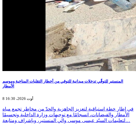
المنستير للتوقّي تدخلات ميدانية للتوقي من أخطار التقلبات المناخية وموسم
الأمطار
8 أوت 2026، 16:30
في إطار خطة استباقية لتعزيز الجاهزية والحدّ من مخاطر تجمع مياه
الأمطار والفيضانات، انسجامًا مع توجيهات وزارة الداخلية وتجسيمًا
لتعليمات السيّد عيسى موسى والي المنستير، وبإشراف ومتابعة…