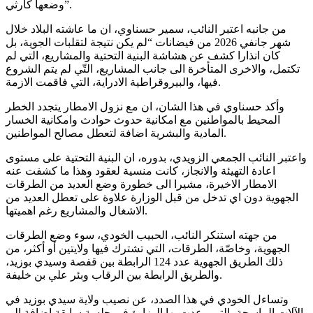
وضعها كارثي”.
من جانبه اعتبر النائب، سمير حسناوي، ان ما عاشته البلاد خلال
شهر جانفي 2026 من فيضانات “لم يكن نتيجة لتقلبات الجوية، بل
كان انذارا كشف عن هشاشة البنية التحتية والمشاريع، التي لم
تكتمل، والاخرى المتأخرة الى جانب المشاريع، التّي لم يتم الشروع
فيها، والبيروقراطية الادراية، التي فاقمت الازمة.
وأكد حسناوي في هذا الشان، ان مع نزول الامطار يتجدد الخطر
المحيط بالمواطنين مع امكانية حدوث حوادث وامكانية الخسار
المادية والبشرية اضافة لتعطل مصالح المواطنين.
واعتبر النائب الجمعي الزويدي، بدوره، ان البنية التحتية على مستوى
اعادة التهيئة والانجاز، كانت منسية لعقود وهذا ما كشفت عنه
الامطار الاخيرة، مشيرا الى خطورة وضع العديد من الطرقات
الجهوية دون اي تدخل من قبل الوزارة علاوة على تعطل العديد من
الاشغال والمشاريع رغم اهميتها.
من جهته استنكر النائب، الحبيب الخودي، سوء وضع الطرقات
الجهوية، وخاصّة، الطرقات، التي تشترك فيها ولايتين أو أكثر، من
ذلك الطريق الجهوية عدد 124 الرابطة بين قفصة وسيدي بوزيد،
والطريق الرابطة بين الرقاب وبئر علي بن خليفة.
وتساءل الخودي في هذا الصدد، عن نصيب ولاية سيدي بوزيد في
الآلات الماسحة، التي وعدت بها الوزارة في جلسة سابقة إضافة إلى