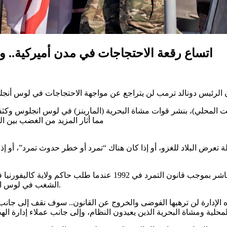
اتساع رقعة الاحتجاجات في مدن أميركية.. 
قيت المحلي)، بنشر قوات مشاة البحرية (المارينز) في لوس انجلوس وكث
مما أثار المزيد من الغضب بين 
رض البلاد للغزو، أو إذا كان هناك “تمرد أو خطر حدوث تمرد”، أو إذا ك
وكانت آخر مرة تم فيها استخدام الجيش لتوجيه عمل الشرطة المباشر
الشغب في لوس انجلوس بسبب تبرئة ضباط شرطة ضربوا المواطن الأسود رودني كينج.
إدارة لن ترهبها الفوضى والخروج عن القانون.. سوف نقف إلى جانب عم