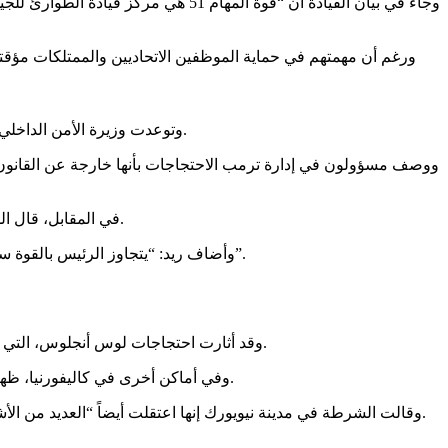
وجاء في بيان القيادة أن “قوة المهام
وتوعدت وزيرة الأمن الداخلي كريستي نويم بتنفيذ مزيد من العمليات لاعتقال المشتبه بهم في انتهاك قوانين الهجرة، مما أدى إلى تمديد حملة القمع التي أثارت الاحتجاجات.
ووصف مسؤولون في إدارة ترمب الاحتجاجات بأنها خارجة عن القانون و
في المقابل، قال السيناتور جاك ريد، كبير الديمقراطيين في لجنة القوات المسلحة بمجلس الشيوخ، إنه “منزعج بشدة” من نشر ترامب قوات مشاة بحرية نشطة.
وأضاف ريد: “يتجاوز الرئيس بالقوة سلطة الحاكم ورئيس البلدية ويستخدم الجيش كسلاح سياسي”، واعتبر “هذه الخطوة غير المسبوقة تهدد بتحويل الوضع المتوتر إلى أزمة وطنية”.
وقد أثارت احتجاجات لوس أنجلوس، التي بدأت كرد فعل على مداهمات المهاجرين واعتقال عشرات الأشخاص، مظاهرات مماثلة في جميع أنحاء الولايات المتحدة في الساعات الأخيرة.
وفي أماكن أخرى في كاليفورنيا، ظهرت احتجاجات في سانتا آنا – الواقعة جنوب شرق لوس أنجلوس – وسان فرانسيسكو، على الساحل حيث تم اعتقال حوالي 150 شخصاً، الأحد.
وقالت الشرطة في مدينة نيويورك إنها اعتقلت أيضاً “العديد من الأشخاص” في الاحتجاجات المناهضة لـ”قانون مكافحة الإرهاب”، والذين قاموا بإغلاق الطرق بالسيارات والشاحنات في محيط المباني الفيدرالية.