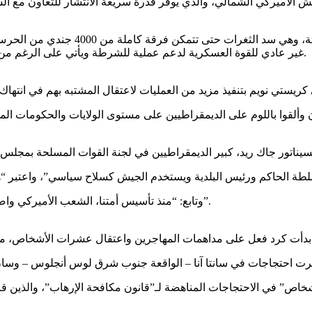
 51 هي مركز قيادة الطوارئ للجيش الأميركي الشمالي، والذي يوفر قدرة سريعة الانتشار
ورغم أن مهمتهم في حماية الموظفين ال
غير عادي للقوة العسكرية لدعم عملية للشرطة ويأتي على الرغم من اعتراض قادة الولايات والحكومات المحلية الذين لم يطلبوا المساعدة.
ألقوا باللوم على الديمقراطيين على مستوى الولايات والحكومات الم
وتابع: “منذ تأسيس أمتنا، الشعب الأميركي واضح تماماً.. لا نريد أن يقوم الجيش بإنفاذ القانون على الأراضي الأميركية”.