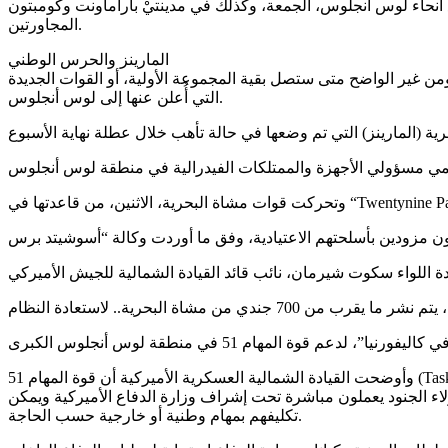
نحاء لوس أنجلوس، الجمعة، وكذلك في مدينتيْ باراماونت وكومبتون
المجاورتين.
المارينز والحرس الوطني
أمر بنشر دفعة إضافية من 2000 عنصر إضافي من الحرس الوطني. ومن غير الواضح متى ستصل بقية المجموعة الأولية، أو القوات الجديدة
التي أُعلن عنها إلى لوس أنجلوس.
وأوضحت القيادة الشمالية العسكرية الأميركية أن قوة المهام 51 (Task Force 51) تضم، بالإضافة إلى 700 من مشاة المارينز، حوالي 2100 جندي من الحرس الوطني في وضعية “Title 10″، وهو وضع قانوني في
هؤلاء الجنود يعملون مباشرة تحت إشراف وزارة الدفاع الأميركية ويمكن
تكليفهم بمهام وطنية أو خارجية حسب الحاجة.