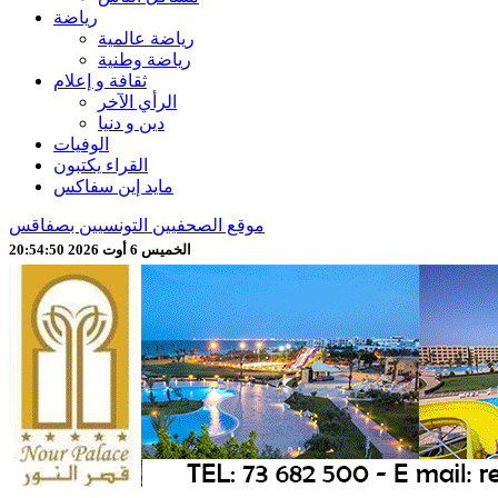
رياضة
رياضة عالمية
رياضة وطنية
ثقافة و إعلام
الرأي الآخر
دين و دنيا
الوفيات
القراء يكتبون
مايد إين سفاكس
موقع الصحفيين التونسيين بصفاقس
الخميس 6 أوت 2026 20:54:52