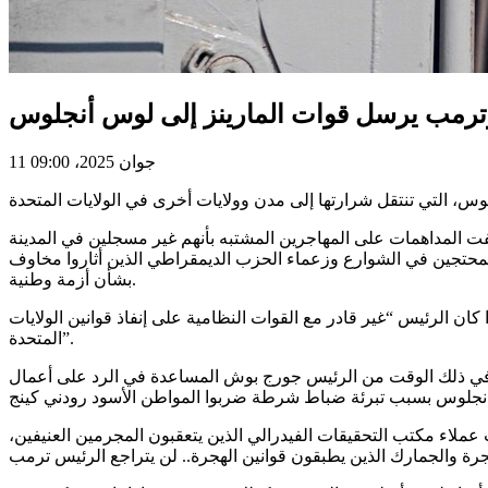
وترمب يرسل قوات المارينز إلى لوس أنجلوس
11 جوان 2025، 09:00
فت المداهمات على المهاجرين المشتبه بأنهم غير مسجلين في المدينة
المحتجين في الشوارع وزعماء الحزب الديمقراطي الذين أثاروا مخاوف
بشأن أزمة وطنية.
ان الرئيس “غير قادر مع القوات النظامية على إنفاذ قوانين الولايات
المتحدة”.
 بموجب قانون التمرد في 1992 عندما طلب حاكم ولاية كاليفورنيا في ذلك الوقت من الرئيس جورج بوش المساعدة في الرد على أعمال
لاء مكتب التحقيقات الفيدرالي الذين يتعقبون المجرمين العنيفين،