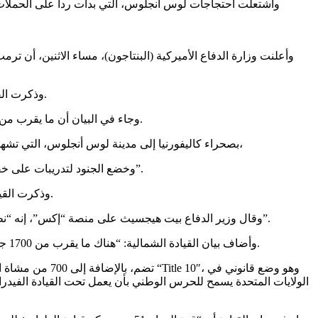
وأشتعلت احتجاجات لوس أنجلوس، التي بدأت رداً على الحملات
وذكرت القيادة الشمالية العسكرية الأميركية، في بيان، بتنشيط كتيبة المشاة البحرية (المارينز) التي تم وضعها في حالة تأهب خلال عطلة نهاية الأسبوع.
وجاء في البيان أن ما يقرب من 700 عنصر من مشاة البحرية سينضمون إلى القوات العسكرية التي تحمي مسؤولي الأجهزة والممتلكات الفيدرالية في منطقة لوس أنجلوس.
وتحركت قوات مشاة البحرية، الاثنين، من قاعدتها في “Twentynine Palms” بصحراء كاليفورنيا إلى مدينة لوس أنجلوس، التي تشهد تظاهرات وأعمال شغب احتجاجاً على مداهمات سلطات الهجرة،
وخضع الجنود لتدريبات على خفض التصعيد، والسيطرة على الحشود، وقواعد استخدام القوة، وسيكونون مزودين بأسلحتهم الاعتيادية، وفق ما أوردت وكالة “أسوشيتد برس”.
وذكرت القيادة الشمالية أن جميع القوات ستكون تحت قيادة “قوة المهام 51″، بقيادة اللواء سكوت شيرمان، نائب قائد القيادة الشمالية للجيش الأميركي.
وقال وزير الدفاع بيت هيجسيث على منصة “إكس”، إنه “نظراً لتزايد التهديدات لضباط إنفاذ القانون الفيدراليين والمباني الفيدرالية، يتم نشر ما يقرب من 700 جندي من مشاة البحرية.. لاستعادة النظام”.
وأضاف بيان القيادة الشمالية: “هناك ما يقرب من 1700 جندي من فريق لواء المشاة القتالي 79، وهي وحدة من الحرس الوطني في كاليفورنيا”، لدعم قوة المهام 51 في منطقة لوس أنجلوس الكبرى.
الولايات المتحدة يسمح للحرس الوطني بأن يعمل تحت القيادة الفيدرالي