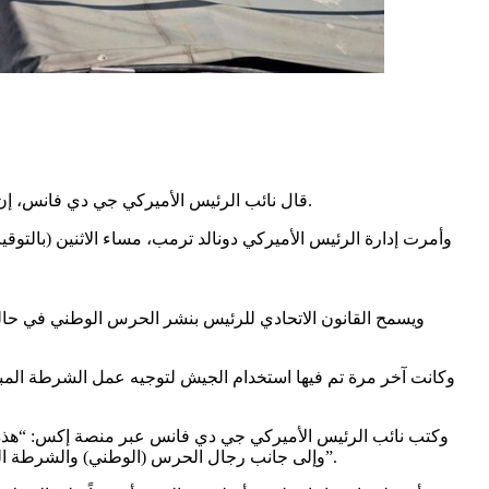
قال نائب الرئيس الأميركي جي دي فانس، إن الرئيس دونالد ترمب لن يتراجع عن مواجهة الاحتجاجات في لوس أنجلوس، التي تنتقل شرارتها إلى مدن وولايات أخرى في الولايات المتحدة.
وأمرت إدارة الرئيس الأميركي دونالد ترمب، مساء الاثنين (بالتو
ويسمح القانون الاتحادي للرئيس بنشر الحرس الوطني في حالة تع
وكتب نائب الرئيس الأميركي جي دي فانس عبر منصة إكس: “هذه ال
وإلى جانب رجال الحرس (الوطني) والشرطة المحلية ومشاة البحرية الذين يعيدون النظام، وإلى جانب عملاء إدارة الهجرة والجمارك الذين يطبقون قوانين الهجرة.. لن يتراجع الرئيس ترمب”.