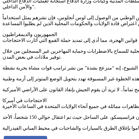
 للتعاون مع السلطات المدنية وكيانات وزارة الدفاع استجابة لعمليات الدفاع الداخلي
والأمن الداخلي”.
اتحاديين والممتلكات مؤقتة، وهي سد الثغرات حتى تتمكن فرقة كاملة من 4000 جندي من الحرس الوطني من الوصول إلى لوس أنجلوس، فإن نشرهم يمثل استخداماً
الجمهوريون والديمقراطيون
حلية للسماح بالاضطرابات وحماية المهاجرين غير المسجلين من خلال
توفير ملاذات في بعض المدن.
الاحتجاجات في أميركا