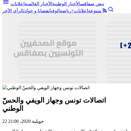
menu
نبض صفاقس
الأخبار الوطنية
الأخبار العالمية
إعلانات
متنوعة
اعلانات+
رياضة
الوفيات
قضايا و حوادث
الرأي الآخر
اتصالات تونس وجهاز الويفي والحسّ
الوطني
22 جويلية 2020، 21:00