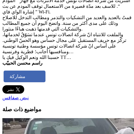
اشتريتُ من شركة اتصالات تونس خدمة الانترنات مع جهاز ” المودم
“. للاسف بعد مدّة قصيرة من الاستعمال توقف المودم عن بث
إشارة الواي فاي ” Wi-Fi.
قمتُ بالعديد والعديد من التشكيات والتذمر ومطالب التدخل للاصلاح
وذلك على مدى أكثر من سنة. واتضح اليوم أن جميع المطالب
والتشكيات التي قدمتها ذهبت هباءًا منثورا.
والملفت للانتباه انّ شركة اتصالات تونس عندما تسَوّقُ لخدماتها،
تركّز مع حريف المستقبل على مجال حساس وهو الحسّ الوطني.
على أساس انّ شركة اتصالات تونس مؤسسة وطنية تونسية
ومنافسيها أجانب؛ قطرية وفرنسية…
حسبنا الله ونعم الوكيل فيكِ يا TT…
راسم محسن الحبيّب
مشاركة
نبض صفاقس
مواضيع ذات صلة