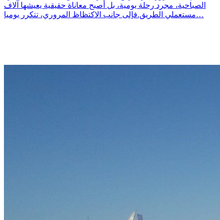
الصباحية، مجرد رحلة يومية، بل أصبح معاناة حقيقية يعيشها آلاف
مستعملي الطريق.فإلى جانب الاكتظاظ المروري، تتكرر يوميا…