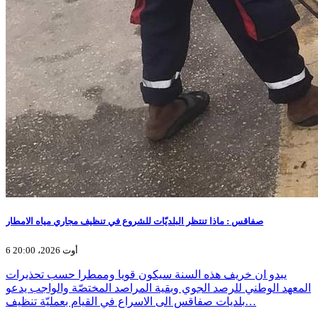
صفاقس : ماذا تنتظر البلديّات للشروع في تنظيف مجاري مياه الامطار
6 أوت 2026، 20:00
يبدو ان خريف هذه السنة سيكون قويا وممطرا حسب تحذيرات
المعهد الوطني للرصد الجوي وبقية المراصد المختصّة والواجب يدعو
بلديات صفاقس الى الاسراع في القيام بعمليّة تنظيف…