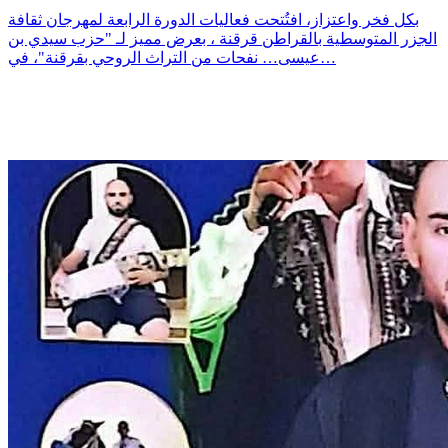
بكل فخر واعتزاز، افتُتحت فعاليات الدورة الرابعة لمهرجان ثقافة
الجزر المتوسطية بالقراطن قرقنة ، بعرض مميز لـ "حزب سيدي بن
عيسى… نفحات من التراث الروحي بقرقنة"، في…