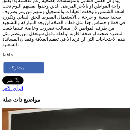
يبدو ان العمل النقابي بالمؤسسات الصحية رغم قداسته بدأ يقلق
راحة المواطن او بالاحر المرضى الذين وجدوا انفسهم اليوم تحت
اشعة الشمس وتوقفت العيادات والتسجيل ومنهم من يمر بظروف
صحية صعبة او حرجة …الاستعمال المفرط للحق النقابي وتكرره
في قطاع حساس جدا مثل قطاع الصحّة لن يجد المباركة والتشجيع
من طرف المواطن لان مصالحه تضررت وخاصة عندما بلغت
المضرة صحته او صحة اقاربه او اهله ..فهل سيتعقل من ينظم مثل
هذه الاحتجاجات التي لن تزيد الا في تعقيد العلاقة وفقدان المساندة
الشعبية .
حافظ
مشاركة
الرأي الآخر
مواضيع ذات صلة