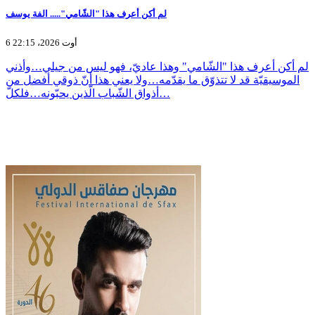
لم أكن أعرف هذا "الشّامي"..... الفة يوسف
6 أوت 2026، 22:15
لم أكن أعرف هذا "الشّامي" وهذا عاديّ، فهو ليس من جيلي…وأذني
الموسيقيّة قد لا تتذوّق ما يقدّمه…ولا يعني هذا أنّ ذوقي أفضل من
أذواق الشّباب الّذين يحبّونه…فلكلّ…