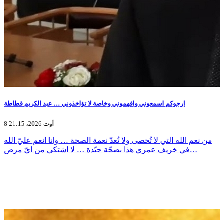
ارجوكم اسمعوني وافهموني وخاصة لا تؤاخذوني … عبد الكريم قطاطة
8 أوت 2026، 21:15
من نعم الله التي لا تُحصى ولا تُعدّ نعمة الصحة … وانا انعم عليّ الله
في خريف عمري هذا بصحّة جيّدة … لا اشتكي من ايّ مرض…