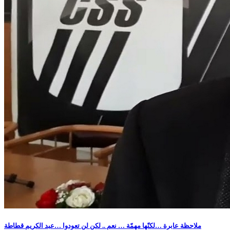
ملاحظة عابرة …لكنّها مهمّة … نعم .. لكن لن تعودوا …عبد الكريم قطاطة