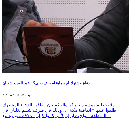
دفاع مشترك أم حماية أم حلف سني؟....عبد المجيد شعبان
7 أوت 2026، 21:45
وقعت السعودية مع تركيا والباكستان اتفاقية للدفاع المشترك
أطلقوا عليها " اتفاقية مكة"… وذلك في ظرف يتسم بغليان في
المنطقة: مواجهة إيران لأمريكا والكيان، علاقة متوترة مع…