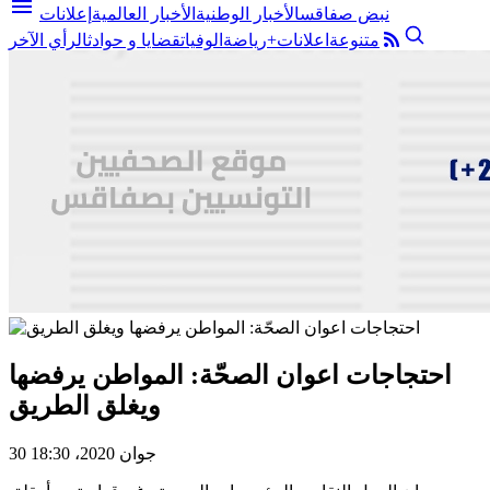
menu
نبض صفاقس
الأخبار الوطنية
الأخبار العالمية
إعلانات
متنوعة
اعلانات+
رياضة
الوفيات
قضايا و حوادث
الرأي الآخر
احتجاجات اعوان الصحّة: المواطن يرفضها
ويغلق الطريق
30 جوان 2020، 18:30