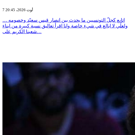
7 أوت 2026، 20:45
اتابع كجلّ التونسيين ما يحدث بين انصار قيس سعيّد وخصومه …
ولعلّي لا ابالغ في شيء خاصة وانا اقرأ تعاليق نسبة كبيرة من ابناء
شعبنا الكريم على…