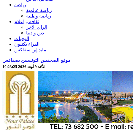
رياضة
رياضة عالمية
رياضة وطنية
ثقافة و إعلام
الرأي الآخر
دين و دنيا
الوفيات
القراء يكتبون
مايد إين سفاكس
موقع الصحفيين التونسيين بصفاقس
الأحَد 9 أوت 2026 10:23:27