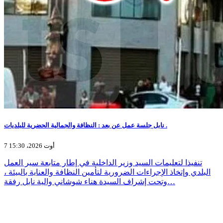
نابل جلسة عمل عن بعد : النظافة والجمالية الحضرية للبلديات .
7 أوت 2026، 15:30
تنفيذا لتعليمات السيد وزير الداخلية في إطار متابعة سير العمل
البلدي وإتخاذ الإجراءات الضرورية لتأمين النظافة والعناية بالبيئة ،
وتحت إشراف السيدة هناء شوشاني والية نابل رفقة…