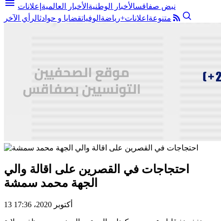
menu
نبض صفاقس
الأخبار الوطنية
الأخبار العالمية
إعلانات
متنوعة
اعلانات+
رياضة
الوفيات
قضايا و حوادث
الرأي الآخر
احتجاجات في القصرين على اقالة والي
الجهة محمد سمشة
13 أكتوبر 2020، 17:36