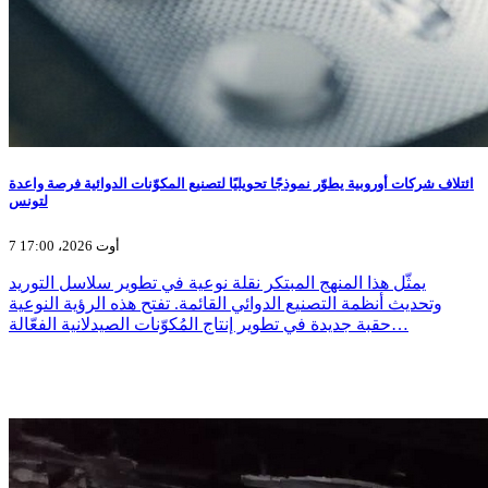
ائتلاف شركات أوروبية يطوّر نموذجًا تحويليًا لتصنيع المكوّنات الدوائية فرصة واعدة
لتونس
7 أوت 2026، 17:00
يمثّل هذا المنهج المبتكر نقلة نوعية في تطوير سلاسل التوريد
وتحديث أنظمة التصنيع الدوائي القائمة. تفتح هذه الرؤية النوعية
حقبة جديدة في تطوير إنتاج المُكوّنات الصيدلانية الفعّالة…