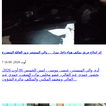
إثر اندلاع حريق بمكيف هواء داخل منزل …. والي المنستير يزور العائلة المتضررة
7 أوت 2026، 16:00
أدى والي المنستير، عيسى موسى ، امس الخميس 06 أوت 2026،
بحضور حمدي عبد العالي، عضو مجلس نواب الشعب، حمدي عبد
العالي ومعتمد المكنين والمكلّف بدائرة الشؤون…