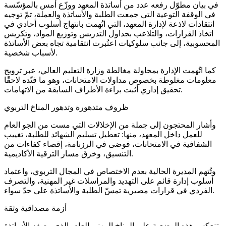
في بيان مطوّل رفعه عدد من أساتذة المعهد ووزّع أمس بالمؤسّسة
في الوقفة التوعية التي جمعت الطلبة والأساتذة والعملة، تمّ توجيه
انتقادات لاذعة لإدارة المعهد، التي اتُهمت بانتهاج أسلوب أحادي في
اتخاذ القرارات، والتلاعب بجداول التدريس وتوزيع المواد، وتكريس
المحسوبية، إلى جانب سلوكيات اعتُبرت انتقامية تجاه بعض الأساتذة
لأسباب شخصية.
كما اتُهمت الإدارة بمحاولة مغالطة وزارة التعليم العالي، عبر ترويج
معلومات مغلوطة بخصوص مداولات الامتحانات، وهو ما فنّده لاحقًا
تحقيق إداري أثبت براءة الأطراف السابقة من الاتهامات.
ظروف متدهورة وتدهور المناخ التربوي
وأشار المحتجون إلى جملة من الإخلالات التي مست من الجو العام
للعمل داخل المعهد، منها: تعطيل تسليم الشهائد للطلبة، تغييب
الشفافية في الامتحانات، فوضى في الرزنامة، إقصاء كفاءات من
التنسيق، وخرق مسار الترقية الأكاديمية.
وتُتهم المديرة الحالية بعدم الاختصاص في المجال التربوي، واعتماد
أسلوب إدارة قائم على التهديد والمراسلات غير المهنية، والتصرف
الفردي في قرارات مصيرية تمسّ الطلبة والأساتذة على حدّ سواء.
أزمة مصداقية وثقة
تنعكس هذه الوضعية على المناخ المهني العام، الذي وصفه الأساتذة