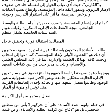
بـ”الكارثي”، حيث أدى غياب الحوار إلى انقسام حاد في صفوف
الإطار التربوي، وتدهور الثقة داخل المؤسسة، وارتفاع نسب الغيابات
والرخص المرضية، ما أثر على استقرار التدريس وجودته.
كما تراجع إشعاع المؤسسة، وتضررت صورتها أمام الطلبة والوسط
الجامعي، نتيجة الانقطاعات الإدارية المتكررة وغياب تقييم
السداسيات الجامعية بشكل منظم.
المطالب: استقالة فورية وتحقيق عاجل
طالب الأساتذة المحتجون باستقالة فورية لمديرة المعهد، معتبرين
أن ذلك هو “الخطوة الأولى لإنقاذ المؤسسة”. كما دعوا إلى انتخاب
وتجديد كافة الهياكل العلمية والإدارية، بما في ذلك المجلس العلمي
والأقسام، وانتخاب مدير جديد من بين كفاءات المعهد.
ووجهوا دعوة صريحة لرئاسة الجمهورية لفتح تحقيق في مسار تعيين
الإدارة الحالية، محمّلين جامعة تونس الافتراضية مسؤولية تدهور
الوضع، وطالبوا بفصل المعهد عنها وإلحاقه بإحدى الجامعات القريبة
مثل تونس أو منوبة أو المنار.
نضال مستمر من أجل الكرامة
في ختام بيانهم، شدد الأساتذة على أن تحركهم لا يأتي من منطلق
شخصي، بل هو “دفاع عن كرامة الطلبة والأساتذة، وعن قيمة