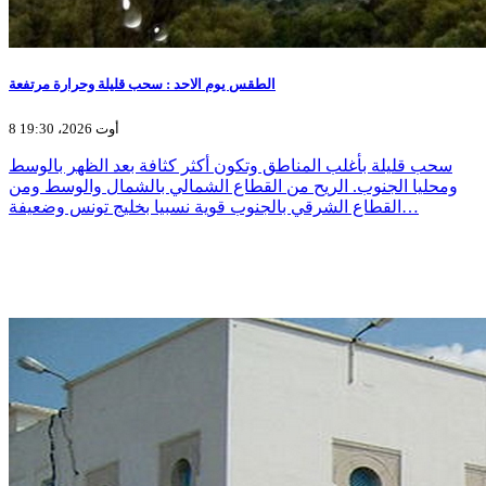
الطقس يوم الاحد : سحب قليلة وحرارة مرتفعة
8 أوت 2026، 19:30
سحب قليلة بأغلب المناطق وتكون أكثر كثافة بعد الظهر بالوسط
ومحليا الجنوب. الريح من القطاع الشمالي بالشمال والوسط ومن
القطاع الشرقي بالجنوب قوية نسبيا بخليج تونس وضعيفة…