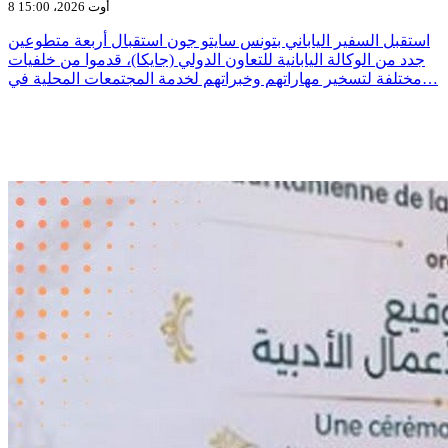
8 أوت 2026، 15:00
استقبل السفير الياباني بتونس سايتو جون استقبال أربعة متطوعين
جدد من الوكالة اليابانية للتعاون الدولي (جايكا)، قدموا من خلفيات
مختلفة لتسخير مهاراتهم وخبراتهم لخدمة المجتمعات المحلية في…