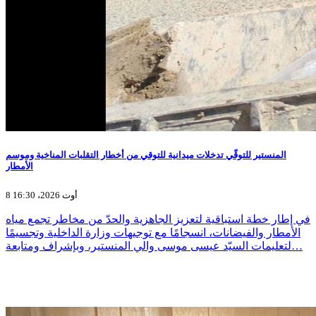
المنستير للتوقّي تدخلات ميدانية للتوقي من أخطار التقلبات المناخية وموسم
الأمطار
8 أوت 2026، 16:30
في إطار خطة استباقية لتعزيز الجاهزية والحدّ من مخاطر تجمع مياه
الأمطار والفيضانات، انسجامًا مع توجيهات وزارة الداخلية وتجسيمًا
لتعليمات السيّد عيسى موسى والي المنستير، وبإشراف ومتابعة…