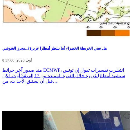
هل تعني الخريطة الخضراء أننا ننتظر أمطارا غزيرة؟...محرز الغنوشي
8 أوت 2026، 17:00
منذ صدور آخر خرائط ECMWF، انتشرت تفسيرات تقول إن تونس
ستشهد أمطارًا غزيرة خلال الفترة الممتدة من 17 إلى 24 أوت. لكن
قبل أن نستبق الأحداث، من…