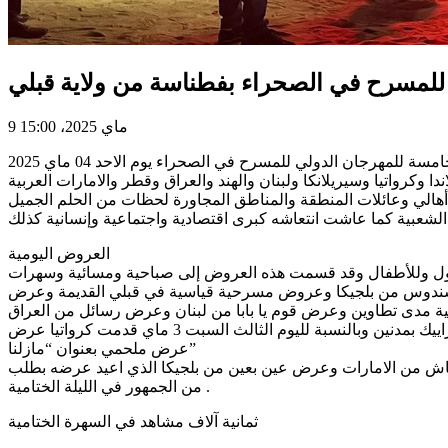
 للمسرح في الصحراء بفطناسة من ولاية قبلي
9 ماي 2025، 15:00
لمهرجان الدولي للمسرح في الصحراء يوم الاحد 04 ماي 2025
وكرواتيا وسيريلانكا ولبنان والهند والعراق وقطر والامارات العربية
عهم أهالي وعائلات المنطقة والمناطق المجاورة لحظات من الحلم الجميل
العروض اليومية
هول وللأطفال وقد قسمت هذه العروض إلى صباحية ومسائية وسهرات
طلقت أولى العروض يوم الخميس 1 ماي 2025 من خلال فرقة ترنسندوس من بلجيكا وعروض مسرحية قياسية في قبلي القديمة وعرض river’s tale من الهند وعرض
 مدى تطاوين وعرض قوم يا بابا من لبنان وعرض رسائل من العراق
أما اليوم الثاني الجمعة 2 ماي فقد كان جمهور الصحراء على موعد مع عرض رحلة لجمعية موزاييك بمدنين وبالنسبة لليوم الثالث السبت 3 ماي قدمت كرواتيا عرض Nautghness ثم قدم نادي المسرح بفطناسة
عرض ملحمي بعنوان “مازلنا”
 عرقوب لعمر غباش من الامارات وعرض عين بعين من بلجيكا الذي اعيد عرضه بطلب
من الجمهور في الليلة الختامية .
ثمانية آلاف مشاهد في السهرة الختامية