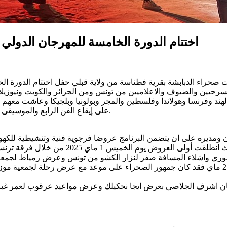
اختتام الدورة الخامسة للمهرجان الدولي
صحراء الدبابشة بقرية فطناسة من ولاية قبلي حفل اختتام الدورة الخامسة ل
حيين والضيوف والاعلاميين من تونس ومن الجزائر والكويت ونيوزيلاندا 
نان والهند وفرنسا وهولاندا وفلسطين والمجر وبولونيا وبلجيكا وعاشت م
على إيقاع الفن الرابع والموسيقى الشعبية كما عاشت انتعاشه كبرى اقتصادية واجتماعية وإنسانية كذلك.
ومديره على ان يتضمن البرنامج عروضا فرجوية فنية وتنشيطية للك
ليلية كبرى على امتداد أيام المهرجان حيث ان
وري واشلاء المسافة صفر لنزار الكشو من تونس وعرض زمياط لجمعية
2 فقد كانت بلمسات الفنان الفنان اشرف الجلاصي بعرض ايجا نحكيلك وعرض مواعيد