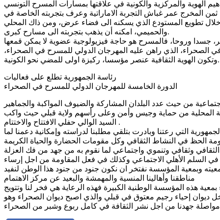
ثمن المخرج عمر غباش التجربة الاماراتية وعرف بتجربته الخاصة في
لال تطويع المستودع الذي يسكنه الى فضاء عرض، ومن ذاك المحلي
والحميمي، امكنه أن يذهب بتجربته الى مسارح كبرى.
ير، جسدا وروحا، فالمسرح هو حاجة فيزيولوجية عضوية لا يمكن قمعها
 في الصحراء، الذي راهن عليه المهرجان الدولي للمسرح في الصحراء،
صر مؤسسا، ركيزة اولى للمضي نحو الكونية..
رئاسة الجمهورية تطلع على فعاليات
الدورة الخامسة للمهرجان الدولي للمسرح في الصحراء
اجتماعية من حيث عدد البلدان المشاركة والضيوف المواكبة والجماهير
عنية المحلية من حماية وجيس وأمن وعلى رأسهم ولاية قبلي حيث واكب
السيد الوالي حفلي الافتتاح والاختتام .
هورية التي رعتنا وبادرت بتلقي مطلبنا لدراسته وإمكانية دعمنا لما
مة الحظ في النشاط الثقافي وكل مقومات الحضارة والحياة الكريمة
الثقافي وثقافي وتنموي واجتماعي لما نقوم به من جهد من فك العزلة
ام في السلم الأهلي الاجتماعي وكذلك في فعل المقاومة من اجل إرساء
معيته وبمعية المؤسسة نفتخر ان نكون جنود من جنود هذا الوطن لنفيد
مناطقنا وأهالينا المنسية والمهمشة والبعيد عن مركز الاهتمام
عية هذه المؤسسة الوطنية الكبيرة فهذه الرعاية هي فخر لنا وتتويج
 ديوان إحياء رجيم معتوق في قبلي والذي اصبح ديوان الصحراء وهو
واصلة جهدنا من اجل نشر الثقافة في كامل ربوع وشبر من الصحراء