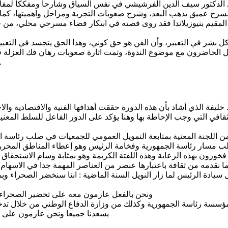
سرح عميق يذهب البعد، وشرح صعوبات التجربة ومراحل واهميتها، كما 
قيم بنيوزيلاندا فقد روى قصته في ابتكار فضاء مسرحي محلي، من خ
كل بشر في التعبير، وأن الفن هو حق كوني، وهذا الحق يتجسد في التعب
تفاعل الحاضرون مع موضوع الندوة، وتمت اثارة صعوبات رهان فك العزلة
وتكون الهوية الثقافية عن
يفة الذي أشاد بأن هذه الدورة حققت أهدافها الفنية والاقتصادية وال
ثقافي التي وجب الإحاطة بها وهنا يؤكد على الدور الفاعل للسلط الم
اللجنة المعنية بمتابعة التمويل العمومي للجمعيات في صلب رئاسة الجم
ب مسار رئاسة الجمهورية وفخامة الرئيس وهو إعطاء المناطق المحرو
ورون بهذه الرعاية وهذه اللفتة الكريمة وهو بمثابة وسام الاستحقاق 
لما نقدمه من ثقافة باعتبارها عنصر من العناصر المهمة جدا في الاسه
يادة الرئيس لما زار النويل السنة الماضية : اننا سنخضر الصحراء وب
ونحن بالفعل عازمون معه على تخضير الصحراء بم
ؤسسة رئاسة الجمهورية وكذلك من وزارة الدفاع الوطني من خلال تدخل
يسعدنا جميعا ونحن عازمون على م