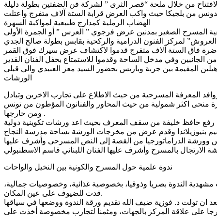
افتتاح من خلال ملحة “قصر الثرى ” لشركة فن الضفتين بطولة دليلة
نس من بلجيكا حيث واكب العرض قرابة الستة آلاف متفرج واعتلت
الهضاب الرملية كمدارج طبيعية لمواكبة السهرة
ة من الجانبين وفي مدخل الساحة وقدموا للاستمتاع بحفل الفنان القدير
الورشات
روافد المعرفة المسرحية من حيث الاطلاع على تجارب الاخرين وتبادل
ة منحى اكثر شمولية من حيث المحاور والفنانون المؤطون من تونس
ومن خارجها .
 رفع حافظ خليفة من سقف المعرف بحيث اعد ورشات تكوينية دولية
س وورشة الدراماتورجيا من القصة إلى النص المسرحي وأشرف عليها
ندوة علمية حول المسرح والكونية بين النخيل والواحات
 مشهدية الندوة بصريا وذوقيا، بخصوصية غذائية، وخصوصيات جمالية،
قدت للضيوف على عين المكان.
 معرجا على علاقة المركز بالجهات، ومثمنا لتجارب مخصوصة أخذت على