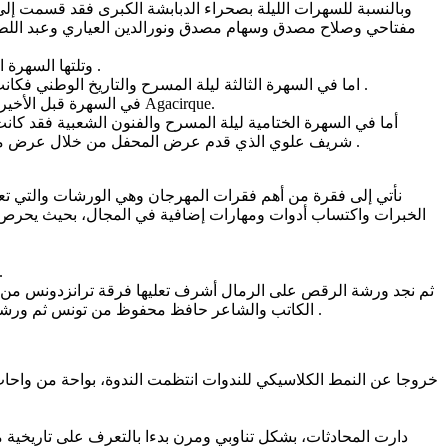
وبالنسبة للسهرات الليلة بصحراء الدبابشة الكبرى فقد قسمت إل
مفتاحي وصلاح مصدق وسهام مصدق ونورالدين العياري وعبد الل
وتلتها السهرة الثانية بنغفس العدد تقريبا وهي ليلة المسرح والتراث المادي قدمت جمعية المسرح الصغير بمدنين عرض فرجوي ” العرس ” أو الجمرة الأولى .
اما في السهرة الثالثة ليلة المسرح والتاريخ الوطني فكانت من نصيب نجم المرح والدراما صالح الجدي من خلال عرض ملحمي “العروش” لمركز الفنون الدرامية والركحية بقابس بطولة صالح الجدي .
في السهرة قبل الأخيرة في ليلة المسرح وفنون السرك كانت المفاجئة بأن عدد الجماهير الحاضرة فاق الستة آلاف متفرج قدموا لاكتشاف عرض سيرك فوق القمر Agacirque.
أما في السهرة الختامية ليلة المسرح والفنون الشعبية فقد كانت 
شريف علوي الذي قدم عرض المحفل من خلال عرض موسيقي ورقص تراثي من جربة وغنت معه المطربة التونسية الصاعدة هيلين المقيمة بين جربة وباريس بحضور السيد معز العبيدي والي قبلي .
نأتي إلى فقرة من أهم فقرات المهرجان وهي الورشات والتي تعت
الخبرات واكتساب أدوات ومهارات إضافية في المجال، بحيث يحرص 
شملت مسرح الفوروم اشرف عليها الفنان العراقي ف
ثم نجد ورشة الرقص على الرمال أشرف تعليها فرقة ترانزدونس من ب
الكاتب والشاعر حافظ محفوظ من تونس ثم ورشة الألعاب الدرامية أشرف عليها ناجي الدهماني المقيم ألمانيا وأخيرا ورشة الارتجال بالمسرح وأشرف عليها الفنان اللبناني قاسم الاسطنبولي .
خروجا عن النمط الكلاسيكي للندوات انتظمت الندوة، بواحة من واحات
دارت المحادثات، بشكل تناوبي ومرن بدءا بالتعرف على تاريخية 