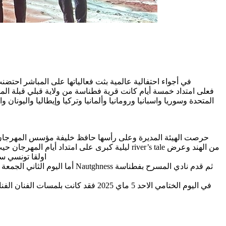
في أجواء احتفالية عالمية بثت فعالياتها على المباشر احتضنت 
فعلى امتداد خمسة أيام كانت قرية فطناسة من ولاية قبلي قبلة المسر
المتحدة وسوريا واسبانيا ورومانيا وألمانيا وتركيا وإيطاليا واليو
حرصت الهيئة المديرة وعلى رأسها حافظ خليفة مؤسس المهرجان 
اولقا تونسي س
في اليوم الختامي الاحد 5 ماي 025