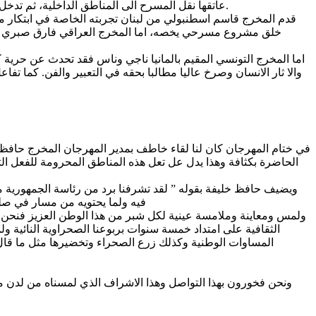
عاتقها نقل المسرح الى المناطق الداخلية، ثم تدخل الدكتور سيف الدين الفرشيشي في نفس السياق وشارحا ومفككا لمفاهيم الهوية والمركزية والكونية في علاقتها بمسارات المسرح التونسي.
قدم المخرج قاسم اسطنبولي من لبنان تجربته الخاصة في ابتكار م
خلق مشروع مسرحي يخصه، اما المخرج العراقي فارق صبري الم
اما المخرج التونسي المقيم بالمانيا ناجي وناس فقد تحدث عن حرية 
والا ثار الانسان وصرخ عاليا مطالبا بحقه في التعبير والفن. كما 
في ختام المهرجان كان لنا لقاء خاطف بمدير المهرجان المخرج حافظ خل
الحاضرة بكثافة وهذا يدل عل تعل هذه المناطق المحرومة للفعل ال
ويضيف حافظ خليفة بقوله ” لقد تشرفنا برد من رئاسة الجمهورية من 
فيه ولما يحتويه من مسار في صل
ولمس ومعاينة وملامسة عينية لكل شبر من هذا الوطن العزيز فنحن فخ
الثقافية على امتداد خمسة سنوات بربوعنا الصحراوية النائية و
المساوات الوطنية وكذلك زرع الصحراء وتخضيرها مثل ما قال س
ونحن فخورون بهذا التواصل وهذا الاشراف الذي لمسناه من لدن م