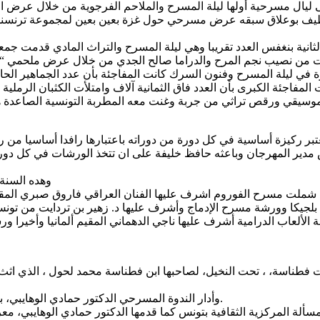
ى ليال مسرحية أولها ليلة المسرح والملاحم الفرجوية من خلال عرض ال
طيف بوعلاق سبقه عرض مسرحي حول غزة بعين بعين لمجموعة ترنسندو
المفاجئة الكبرى بأن العدد فاق الثمانية آلاف وامتلأت الكثبان الرملي
بر ركيزة أساسية في كل دورة من دوراته باعتبارها رافدا أساسيا من 
مدير المهرجان وباعثه حافظ خليفة على ان تتخذ الورشات في كل دور
وهده السنة
اروق صبري المقيم بنيوزيلاندا وقدم عرض من مخرجات الورشة بساحة مدرسة النجاح .
لجيكا وورشة مسرح الإدماج وأشرف عليها د. زهير بن تردايت من تون
 فطناسة، ، تحت النخيل، لصاحبها ابن فطناسة محمد لحول ، الذي اثث
وأدار الندوة المسرحي الدكتور حمادي الوهايبي، بعد ان تولت د. فوزية ضيف الله تقديم ورقة الندوة ووضعها في سياقها.
مسألة المركزية الثقافية بتونس كما قدمها الدكتور حمادي الوهايبي،