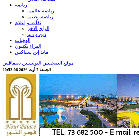
رياضة
رياضة عالمية
رياضة وطنية
ثقافة و إعلام
الرأي الآخر
دين و دنيا
الوفيات
القراء يكتبون
مايد إين سفاكس
موقع الصحفيين التونسيين بصفاقس
الجمعة 7 أوت 2026 20:52:08