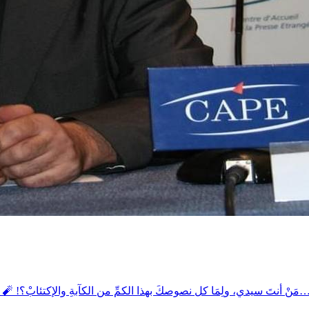
ولِمَا كل نصوصكَ بهذا الكمِّ من الكآبةِ والإكتئابْ؟! 🧨 أنا الراحل دوما، والمسافر دوما، لا وطنَ لي، لا مقرَّ لي، لا حضنَ لي…