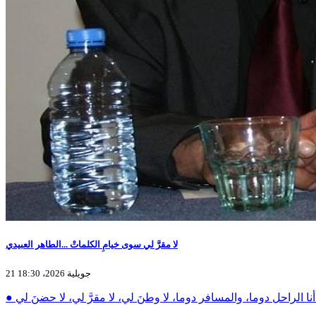
لا مقرَّ لي سوى خيامِ الكلماتْ ...الطاهر العبيدي
21 جويلية 2026، 18:30