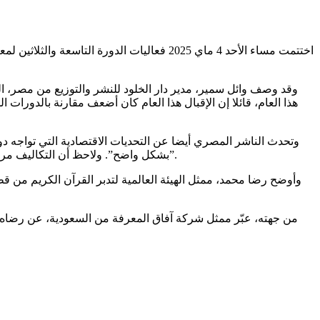
اختتمت مساء الأحد 4 ماي 2025 فعاليات الد
وقد وصف وائل سمير، مدير دار الخلود للنشر والتوزيع من مصر، ال
وتحدث الناشر المصري أيضا عن التحديات الاقتصادية التي تواجه دو
بشكل واضح”. ولاحظ أن التكاليف مرتفعة من إيجار الأجنحة والسكن إلى الضرائب، وختم قوله: “نأمل من إدارة المعرض أن تعيد النظر في هذه التسعيرة لتكون في متناول الجميع”.
وأوضح رضا محمد، ممثل الهيئة العالمية لتدبر القرآن الكريم من ق
من جهته، عبّر ممثل شركة آفاق المعرفة من السعودية، عن رضاه ب