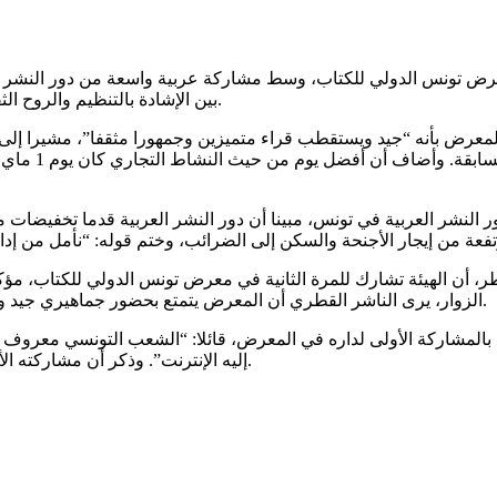
ورة التاسعة والثلاثين لمعرض تونس الدولي للكتاب، وسط مشاركة عربية واسعة من 
بين الإشادة بالتنظيم والروح الثقافية والتعبير عن بعض التحديات المتعلقة بالإقبال وتكاليف المشاركة.
معرض بأنه “جيد ويستقطب قراء متميزين وجمهورا مثقفا”، مشيرا إلى أ
هذا العام، قا
ر النشر العربية في تونس، مبينا أن دور النشر العربية قدما تخفيضات 
طر، أن الهيئة تشارك للمرة الثانية في معرض تونس الدولي للكتاب، مؤ
الزوار، يرى الناشر القطري أن المعرض يتمتع بحضور جماهيري جيد وهو يُعد من أعلى المعارض العربية من حيث الزوار بعد معرض القاهرة.
المشاركة الأولى لداره في المعرض، قائلا: “الشعب التونسي معروف من
إليه الإنترنت”. وذكر أن مشاركته الأولى كانت جيدة، ملاحظا إقبالا واضحا خاصة في عطلات نهاية الأسبوع.