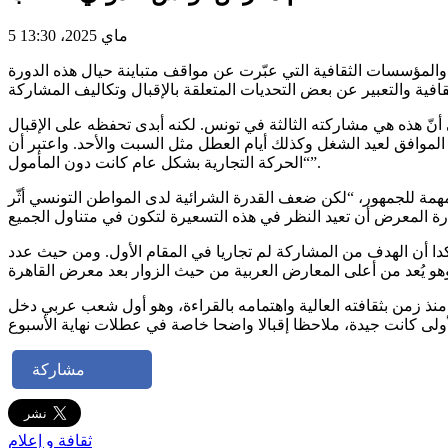
5 ماي 2025، 13:30
دور النشر والمؤسسات الثقافية التي عبّرت عن مواقف متباينة حيال هذه الدورة
نّ هذه هي مشاركته الثالثة في تونس. لكنه أبدى تحفظه على الإقبال
ئلا إن الإقبال هذا العام كان أضعف مقارنة بالدورات السابقة. وأضاف أن أفضل يوم من حيث النشاط التجاري كان يوم 1 ماي الموافق لعيد الشغل وكذلك أيام العطل مثل السبت والأحد. واعتبر أن
“الحركة التجارية بشكل عام كانت دون المأمول”.
مهمة للجمهور، “لكن ضعف القدرة الشرائية لدى المواطن التونسي أثّر
كدا أن الهدف من المشاركة لم تجاريا في المقام الأول. ومن حيث عدد
ذ زمن بثقافته العالية واهتمامه بالقراءة، وهو أول شعب عربي دخل
مشاركة
ثقافة و إعلام