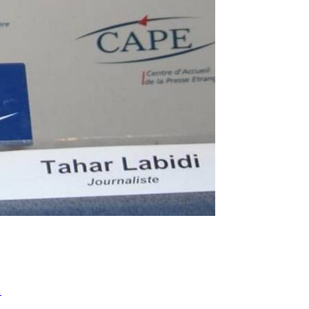
● مَنْ أنتَ سيدي، 