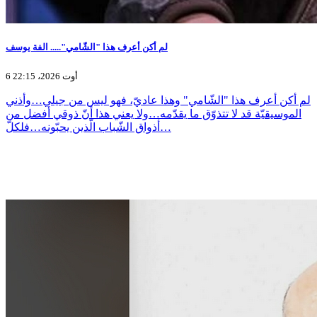
لم أكن أعرف هذا "الشّامي"..... الفة يوسف
6 أوت 2026، 22:15
لم أكن أعرف هذا "الشّامي" وهذا عاديّ، فهو ليس من جيلي…وأذني
الموسيقيّة قد لا تتذوّق ما يقدّمه…ولا يعني هذا أنّ ذوقي أفضل من
أذواق الشّباب الّذين يحبّونه…فلكلّ…