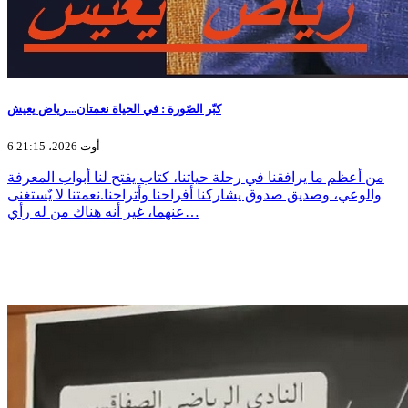
كبّر الصّورة : في الحياة نعمتان....رياض يعيش
6 أوت 2026، 21:15
من أعظم ما يرافقنا في رحلة حياتنا، كتاب يفتح لنا أبواب المعرفة
والوعي، وصديق صدوق يشاركنا أفراحنا وأتراحنا.نعمتنا لا يٌستغنى
عنهما، غير أنه هناك من له رأي…