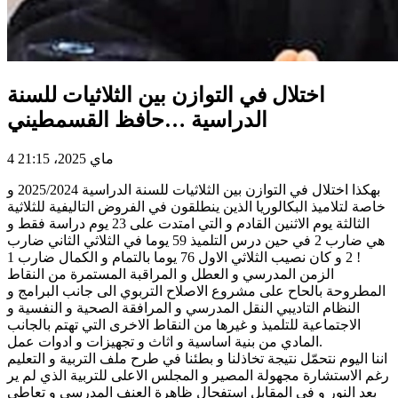
اختلال في التوازن بين الثلاثيات للسنة
الدراسية …حافظ القسمطيني
4 ماي 2025، 21:15
بهكذا اختلال في التوازن بين الثلاثيات للسنة الدراسية 2025/2024 و
خاصة لتلاميذ البكالوريا الذين ينطلقون في الفروض التاليفية للثلاثية
الثالثة يوم الاثنين القادم و التي امتدت على 23 يوم دراسة فقط و
هي ضارب 2 في حين درس التلميذ 59 يوما في الثلاثي الثاني ضارب
2 و كان نصيب الثلاثي الاول 76 يوما بالتمام و الكمال ضارب 1 !
الزمن المدرسي و العطل و المراقبة المستمرة من النقاط
المطروحة بالحاح على مشروع الاصلاح التربوي الى جانب البرامج و
النظام التاديبي النقل المدرسي و المرافقة الصحية و النفسية و
الاجتماعية للتلميذ و غيرها من النقاط الاخرى التي تهتم بالجانب
المادي من بنية اساسية و اثاث و تجهيزات و ادوات عمل.
اننا اليوم نتحمّل نتيجة تخاذلنا و بطئنا في طرح ملف التربية و التعليم
رغم الاستشارة مجهولة المصير و المجلس الاعلى للتربية الذي لم ير
بعد النور و في المقابل استفحال ظاهرة العنف المدرسي و تعاطي