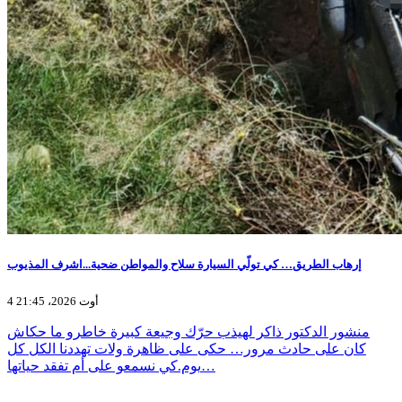
إرهاب الطريق… كي تولّي السيارة سلاح والمواطن ضحية...اشرف المذيوب
4 أوت 2026، 21:45
منشور الدكتور ذاكر لهيذب حرّك وجيعة كبيرة خاطرو ما حكاش
كان على حادث مرور… حكى على ظاهرة ولات تهددنا الكل كل
يوم.كي نسمعو على أم تفقد حياتها…