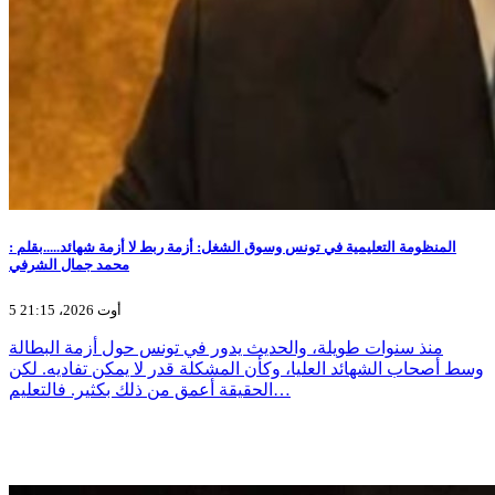
المنظومة التعليمية في تونس وسوق الشغل: أزمة ربط لا أزمة شهائد.....بقلم :
محمد جمال الشرفي
5 أوت 2026، 21:15
منذ سنوات طويلة، والحديث يدور في تونس حول أزمة البطالة
وسط أصحاب الشهائد العليا، وكأن المشكلة قدر لا يمكن تفاديه. لكن
الحقيقة أعمق من ذلك بكثير. فالتعليم…