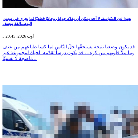
بعيدا عن السّياسة، لا أحد يمكن أن يقدّم جوابا روحانيّا قطعيّا لما يجري في تونس
اليوم...الفة يوسف
5 أوت 2026، 20:45
قد يكون وضعنا نتيجة يستحقّها جلّ النّاس لما كسا طباعهم من عنف
وما ملأ قلوبهم من كره… قد يكون درسا تقدّمه الحياة لمجموعة غير
ناضجة لا نفسيّا…