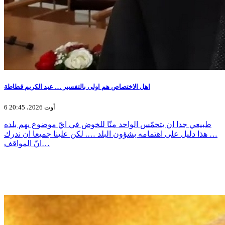
اهل الاختصاص هم اولى بالتفسير … عبد الكريم قطاطة
6 أوت 2026، 20:45
طبيعي جدا ان يتحمّس الواحد منّا للخوض في ايّ موضوع يهم بلده
… هذا دليل على اهتمامه بشؤون البلد …. لكن علينا جميعا ان ندرك
انّ المواقف…