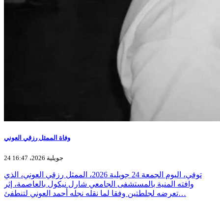
وفاة الممثل رزقي العوني
24 جويلية 2026، 16:47
توفي، اليوم الجمعة 24 جويلية 2026، الممثل رزقي العوني، الذي
وافته المنية بالمستشفى الجامعي شارل نيكول بالعاصمة، إثر
تعرضه لجلطتين وفقا لما نقله نجله أحمد العوني لتنطفئ…