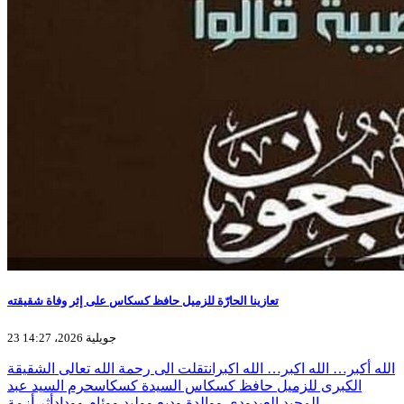
تعازينا الحارّة للزميل حافظ كسكاس على إثر وفاة شقيقته
23 جويلية 2026، 14:27
الله أكبر… الله اكبر… الله اكبرانتقلت الى رحمة الله تعالى الشقيقة
الكبرى للزميل حافظ كسكاس السيدة كسكاسحرم السيد عبد
المجيد العيدودي ووالدة وديع ووليد ووئام وودادأثر أزمة…