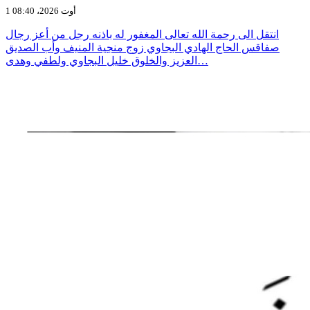
1 أوت 2026، 08:40
انتقل الى رحمة الله تعالى المغفور له باذنه رجل من أعز رجال
صفاقس الحاج الهادي البجاوي زوج منجية المنيف وأب الصديق
العزيز والخلوق خليل البجاوي ولطفي وهدى…