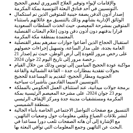
والإقامات لإيواء وتوفير العلاج الضروري لبعض الحجيج
التونسيين في أحد فنادق البعثة التونسية بمكة المكرمة،
إصدار أذون الدفن بصفة حينية للمتوفين الذين تم استكمال
الوثائق الإدارية بشأنهم وذلك بالتنسيق مع عائلاتهم باستثناء
المتوفين بمشرحة المعيصم، حيث اتخذت السلطات السعودية
قرارا بدفنهم دون أذون دفن ودون إعلام البعثات القنصلية
المعتمدة بمنطقة مكة المكرمة.
استقبال الحجاج الذين أضاعوا جوازات سفرهم بمقر القنصلية
العامة بجدة، على مدار الساعة، وتسهيل إجراءات حصولهم
على رخص مرور للعودة إلى أرض الوطن، حيث تم إصدار 21
رخصة مرور إلى تاريخ اليوم 22 جوان 2024.
مواكبة عودة الحجيج الميامين إلى تونس وذلك من خلال القيام
بجولات تفقدية بمطارات جدة – القاعة الشمالية والقاعة
الجنوبية ومطار الحجيج- لتقديم يد المساعدة للحجيج
التونسيين لاسيما القادمين بتأشيرات سياحية.
برمجة جولات ميدانية، عند استئناف العمل الحكومي بالمملكة
يوم 23 جوان 2024، على مشرحة المعيصم الرئيسية بمكة
المكرمة ومستشفيات مدينة جدة ومركز الإيقاف الرئيسي
بمنطقة الشميسي.
التنسيق مع صفحات التواصل الاجتماعي الخاصة بأبناء الجالية
لنشر بلاغات الضياع وتلقي معلومات حول وضعيات التائهين،
مع الإشارة إلى أن هاته الصفحات تلعب دورا مساعدا في
البحث عن التائهين وجمع المعلومات التي توافي البعثة بها.