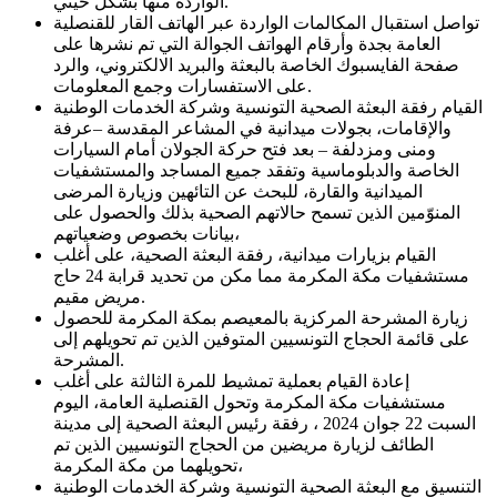
الواردة منها بشكل حيني.
تواصل استقبال المكالمات الواردة عبر الهاتف القار للقنصلية
العامة بجدة وأرقام الهواتف الجوالة التي تم نشرها على
صفحة الفايسبوك الخاصة بالبعثة والبريد الالكتروني، والرد
على الاستفسارات وجمع المعلومات.
القيام رفقة البعثة الصحية التونسية وشركة الخدمات الوطنية
والإقامات، بجولات ميدانية في المشاعر المقدسة –عرفة
ومنى ومزدلفة – بعد فتح حركة الجولان أمام السيارات
الخاصة والدبلوماسية وتفقد جميع المساجد والمستشفيات
الميدانية والقارة، للبحث عن التائهين وزيارة المرضى
المنوّمين الذين تسمح حالاتهم الصحية بذلك والحصول على
بيانات بخصوص وضعياتهم،
القيام بزيارات ميدانية، رفقة البعثة الصحية، على أغلب
مستشفيات مكة المكرمة مما مكن من تحديد قرابة 24 حاج
مريض مقيم.
زيارة المشرحة المركزية بالمعيصم بمكة المكرمة للحصول
على قائمة الحجاج التونسيين المتوفين الذين تم تحويلهم إلى
المشرحة.
إعادة القيام بعملية تمشيط للمرة الثالثة على أغلب
مستشفيات مكة المكرمة وتحول القنصلية العامة، اليوم
السبت 22 جوان 2024 ، رفقة رئيس البعثة الصحية إلى مدينة
الطائف لزيارة مريضين من الحجاج التونسيين الذين تم
تحويلهما من مكة المكرمة،
التنسيق مع البعثة الصحية التونسية وشركة الخدمات الوطنية