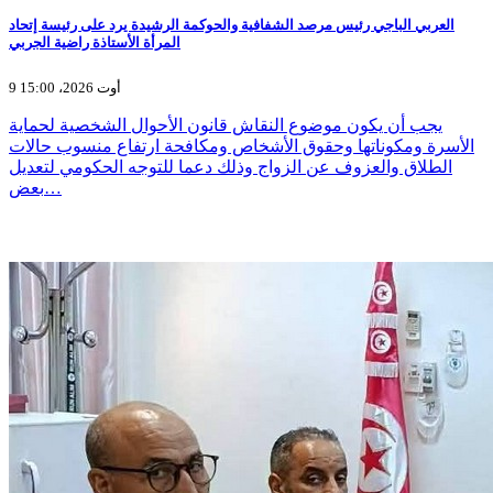
العربي الباجي رئيس مرصد الشفافية والحوكمة الرشيدة يرد على رئيسة إتحاد
المرأة الأستاذة راضية الجربي
9 أوت 2026، 15:00
يجب أن يكون موضوع النقاش قانون الأحوال الشخصية لحماية
الأسرة ومكوناتها وحقوق الأشخاص ومكافحة ارتفاع منسوب حالات
الطلاق والعزوف عن الزواج وذلك دعما للتوجه الحكومي لتعديل
بعض…