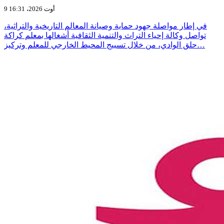
9 أوت 2026، 16:31
في إطار مواصلة جهود حماية وصيانة المعالم التاريخية والتراثية،
تواصل وكالة إحياء التراث والتنمية الثقافية أشغالها بمعلم كراكة
حلق الوادي، من خلال تسييج المحيط الخارجي للمعلم وتركيز…