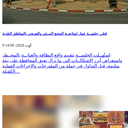
قبلي :جلســة عمل لمتابعــة الوضع البيــئي والصـحي بالمناطق البلدية
9 أوت 2026، 14:00
استُهــلت الجلســة بتقييم واقع النظافة والعنايــة بالمحيـط،
واستعراض أبرز الإشكالـيات التي ما تزال تعيق المحافظة على بيئة
سليمة، قبل التداول في جملة من المقترحات والإجراءات العملية
الكفيلة…